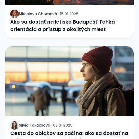
Miroslava Chomová
·
15.01.2025
J
Ako sa dostať na letisko Budapešť: ľahká
orientácia a prístup z okolitých miest
Silvia Takácsová
·
03.01.2025
J
Cesta do oblakov sa začína: ako sa dostať na