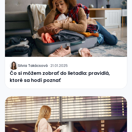
Silvia Takácsová
·
21.01.2025
J
Čo si môžem zobrať do lietadla: pravidlá,
ktoré sa hodí poznať