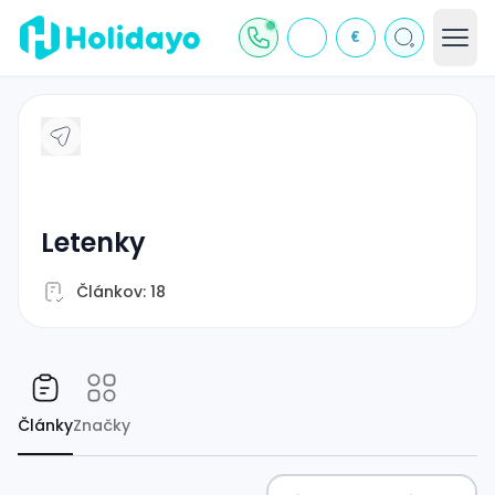
€
letenky
Článkov: 18
Články
Značky