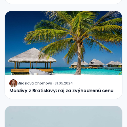
Miroslava Chomová
·
31.05.2024
J
Maldivy z Bratislavy: raj za zvýhodnenú cenu