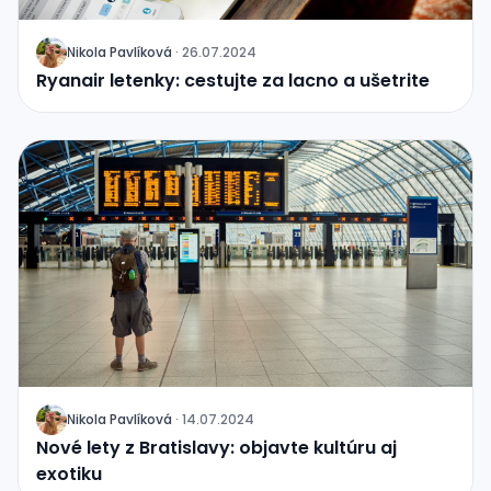
Nikola Pavlíková
·
26.07.2024
J
Ryanair letenky: cestujte za lacno a ušetrite
Nikola Pavlíková
·
14.07.2024
J
Nové lety z Bratislavy: objavte kultúru aj
exotiku