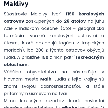
Maldivy
Súostrovie Maldivy tvorí
1190 koralových
ostrovov
zoskupených do
26 atolov
na juhu
Ázie v Indickom oceáne. (atol – geografická
formácia tvorená koralovými ostrovmi a
útesmi, ktoré obklopujú lagúnu v tropických
moriach). Iba 200 z týchto ostrovov obývajú
ľudia. A približne
150
z nich patrí
rekreačným
oblastiam.
Väčšina obyvateľstva sa sústreďuje v
hlavnom meste
Malé.
Ľudia z tejto krajiny sú
znami svojou dobrosrdečnosťou a stále
prítomným úsmevom na tvári.
Mimo luxusných rezortov, ktoré nevlastní
domáce obyvateľstvo, tu
alkohol
nekúpite. V