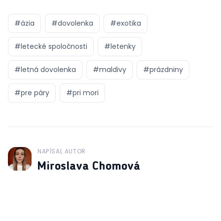
#
ázia
#
dovolenka
#
exotika
#
letecké spoločnosti
#
letenky
#
letná dovolenka
#
maldivy
#
prázdniny
#
pre páry
#
pri mori
NAPÍSAL AUTOR
J
Miroslava Chomová