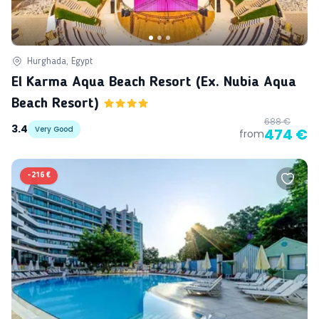
Hurghada, Egypt
El Karma Aqua Beach Resort (ex. Nubia Aqua
Beach Resort)
688 €
3.4
Very Good
474 €
from
-
216 €