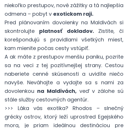
niekoľko prestupov, nové zážitky a tá najlepšia
odmena – pobyt v
exotickom raji.
Pred plánovaním dovolenky na Maldivách si
skontrolujte
platnosť dokladov.
Zistite, či
korešpondujú s pravidlami všetkých miest,
kam mienite počas cesty vstúpiť.
A ak máte z prestupov menšiu paniku, pozrite
sa na veci z tej pozitívnejšej strany. Cestou
naberiete cenné skúsenosti a uvidíte niečo
navyše. Neváhajte a vydajte sa s nami za
dovolenkou
na Maldivách
,
veď v zálohe sú
stále služby cestovných agentúr.
>>> Láka vás exotika? Rhodos – slnečný
grécky ostrov, ktorý leží uprostred Egejského
mora, je priam ideálnou destináciou pre