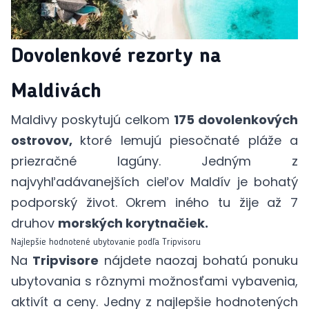
Dovolenkové rezorty na
Maldivách
Maldivy poskytujú celkom
175 dovolenkových
ostrovov,
ktoré lemujú piesočnaté pláže a
priezračné lagúny. Jedným z
najvyhľadávanejších cieľov Maldív je bohatý
podporský život. Okrem iného tu žije až 7
druhov
morských korytnačiek.
Najlepšie hodnotené ubytovanie podľa Tripvisoru
Na
Tripvisore
nájdete naozaj bohatú ponuku
ubytovania s rôznymi možnosťami vybavenia,
aktivít a ceny. Jedny z najlepšie hodnotených