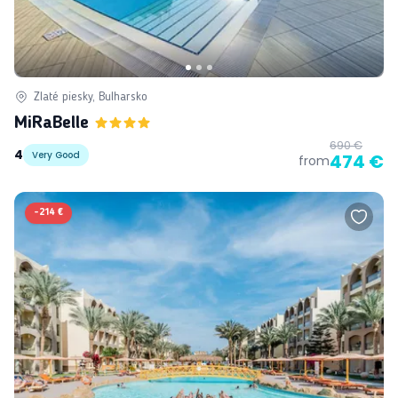
Zlaté piesky, Bulharsko
MiRaBelle
690 €
4
Very Good
474 €
from
-
214 €