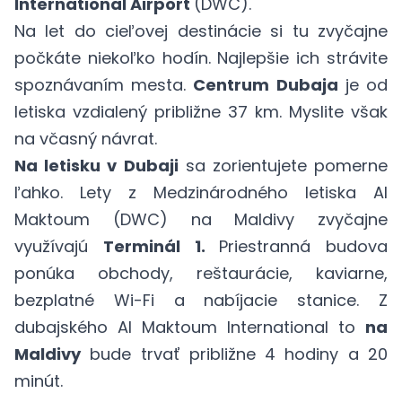
International Airport
(DWC).
Na let do cieľovej destinácie si tu zvyčajne
počkáte niekoľko hodín. Najlepšie ich strávite
spoznávaním mesta.
Centrum Dubaja
je od
letiska vzdialený približne 37 km. Myslite však
na včasný návrat.
Na letisku v Dubaji
sa zorientujete pomerne
ľahko. Lety z Medzinárodného letiska Al
Maktoum (DWC) na Maldivy zvyčajne
využívajú
Terminál 1.
Priestranná budova
ponúka obchody, reštaurácie, kaviarne,
bezplatné Wi-Fi a nabíjacie stanice. Z
dubajského Al Maktoum International to
na
Maldivy
bude trvať približne 4 hodiny a 20
minút.