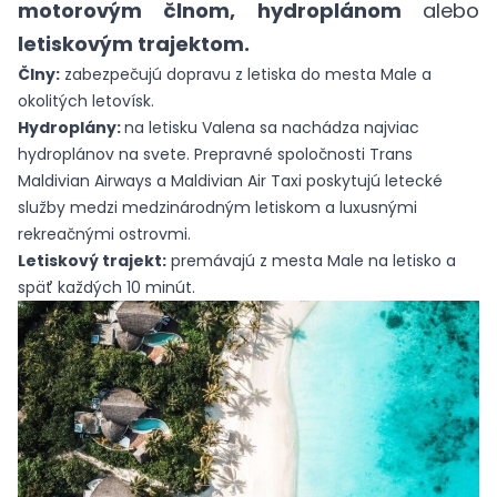
motorovým člnom, hydroplánom
alebo
letiskovým trajektom.
Člny:
zabezpečujú dopravu z letiska do mesta Male a
okolitých letovísk.
Hydroplány:
na letisku Valena sa nachádza najviac
hydroplánov na svete. Prepravné spoločnosti Trans
Maldivian Airways a Maldivian Air Taxi poskytujú letecké
služby medzi medzinárodným letiskom a luxusnými
rekreačnými ostrovmi.
Letiskový trajekt:
premávajú z mesta Male na letisko a
späť každých 10 minút.