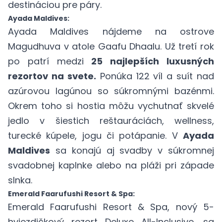
destináciou pre páry.
Ayada Maldives:
Ayada Maldives
nájdeme na ostrove
Magudhuva v atole Gaafu Dhaalu. Už tretí rok
po patrí medzi
25 najlepších luxusných
rezortov na svete.
Ponúka 122 víl a suít nad
azúrovou lagúnou so súkromnými bazénmi.
Okrem toho si hostia môžu vychutnať skvelé
jedlo v šiestich reštauráciách, wellness,
turecké kúpele, jogu či potápanie. V
Ayada
Maldives
sa konajú aj svadby v súkromnej
svadobnej kaplnke alebo na pláži pri západe
slnka.
Emerald Faarufushi Resort & Spa:
Emerald Faarufushi Resort & Spa,
nový 5-
hviezdičkový rezort Deluxe All-Inclusive, sa