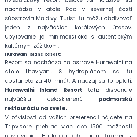
nachádza v atole Raa v severnej časti
súostrovia Maldivy. Turisti tu môžu obdivovať
jeden z najväčších korálových útesov.
Ubytovanie je minimalistické s autentickým
kultúrnym zážitkom.
Hurawalhi Island Resort:
Rezort
sa nachádza na ostrove Hurawalhi na
atole Lhaviyani. S hydroplánom sa tu
dostanete za 40 minút. A naozaj sa to oplatí.
Hurawalhi Island Resort
totiž disponuje
najväčšiu celosklenenú
podmorskú
reštauráciu na svete.
V závislosti od vašich preferencií nájdete na
Tripvisore
prehľad viac ako 1500 možností
ubytovania. Hodnotia ich ľudia takmer z