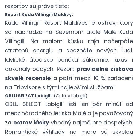
rezortov sú práve tieto:
Rezort Kuda Villingili Maldivy:
Kuda Villingili Resort Maldives
je ostrov, ktorý
sa nachádza na Severnom atole Malé Kuda
Villingili. Na malom kúsku raja načerpáte
stratenú energiu a spoznáte nových ľudí.
Idylické útočisko ponúka súkromie, luxus i
dokonalý oddych. Rezort
pravidelne získava
skvelé recenzie
a patrí medzi 10 % zariadení
na Tripvisore s tými najlepšími službami.
OBLU SELECT Lobigili
: (Ostrov Lobigili)
OBLU SELECT Lobigili
leží len pár minút od
medzinárodného letiska Malé a je považovaný
za
ostrov lásky
vhodný najmä pre dospelých.
Romantické výhľady na more sú skvelou