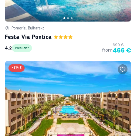
Pomorie, Bulharsko
Festa Via Pontica
699 €
4.2
Excellent
466 €
from
-
214 €