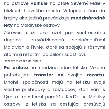
na ostrove
Hulhule
na atole Severný Mále v
blízkosti hlavného mesta. Vstupná brána do
krajiny ako jediná prevádzkuje
medzinárodné
lety
na Maldivské ostrovy.
Zároveň slúži ako uzol pre vnútroštátnu
dopravu prevádzkovanú spoločnosťami
Maldivian a FlyMe, ktoré sa spájajú s rôznymi
atolmi a rezortmi po celom súostroví.
Doprava z letiska do hotela
Po prílete
na medzinárodné letisko Velana
potrebujete
transfer do
svojho
rezortu.
Mnohé spoločnosti majú na letisku svoje
vlastné priehradky a zástupcov, ktorí vám s
týmito transfermi pomôžu. Keďže sú Maldivy
ostrovy, z letiska sa cestujúci presúvajú