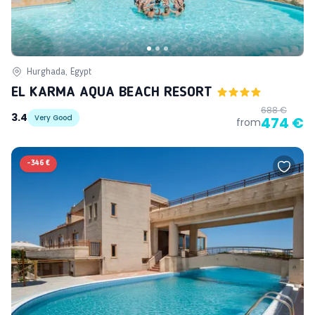
Hurghada, Egypt
EL KARMA AQUA BEACH RESORT
688 €
3.4
Very Good
474 €
from
-
346 €