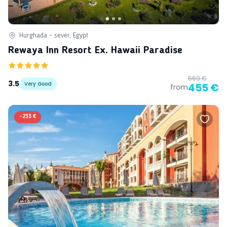
Hurghada - sever, Egypt
Rewaya Inn Resort Ex. Hawaii Paradise
669 €
3.5
Very Good
455 €
from
-
233 €