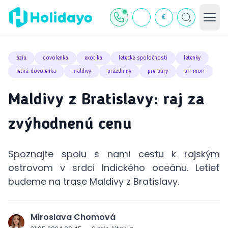
€
ázia
dovolenka
exotika
letecké spoločnosti
letenky
letná dovolenka
maldivy
prázdniny
pre páry
pri mori
Maldivy z Bratislavy: raj za
zvýhodnenú cenu
Spoznajte spolu s nami cestu k rajským
ostrovom v srdci Indického oceánu. Letieť
budeme na trase Maldivy z Bratislavy.
Miroslava Chomová
J