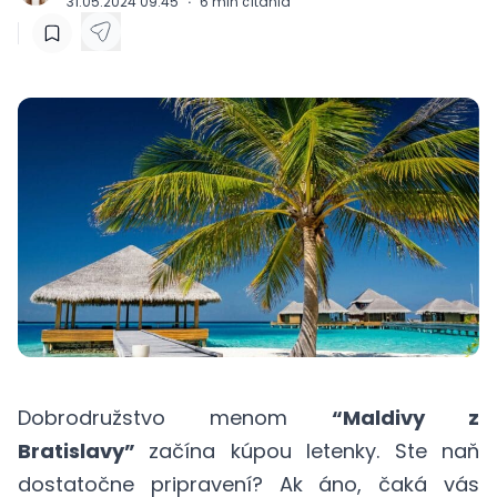
31.05.2024 09:45
·
6
min čítania
Dobrodružstvo menom
“Maldivy z
Bratislavy”
začína kúpou letenky. Ste naň
dostatočne pripravení? Ak áno, čaká vás