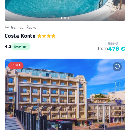
Gennadi, Řecko
Costa Konte
822 €
4.3
Excellent
476 €
from
-
180 €