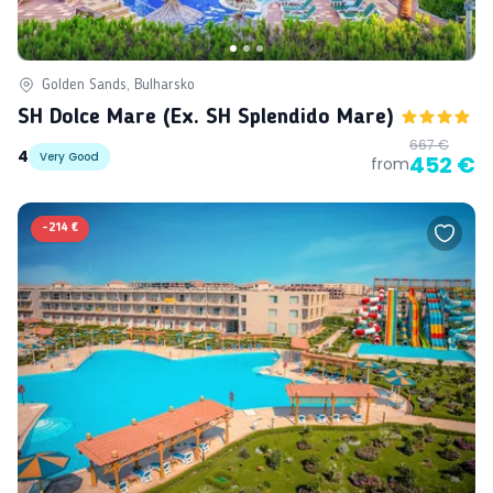
Golden Sands, Bulharsko
SH Dolce Mare (ex. SH Splendido Mare)
667 €
4
Very Good
452 €
from
-
214 €