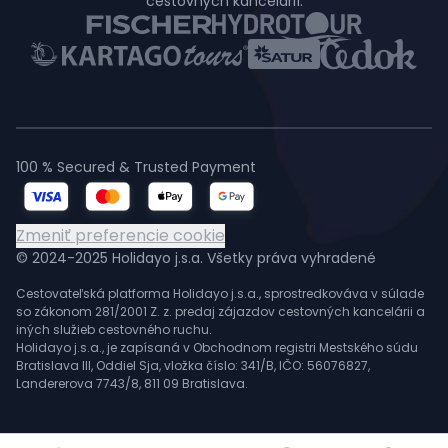
cestovných kancelárií.
100 % Secured & Trusted Payment
Zmeniť preferencie cookie
© 2024-2025 Holidayo j.s.a. Všetky práva vyhradené
Cestovateľská platforma Holidayo j.s.a., sprostredkováva v súlade
so zákonom 281/2001 Z. z. predaj zájazdov cestovných kancelárii a
iných služieb cestovného ruchu.
Holidayo j.s.a., je zapísaná v Obchodnom registri Mestského súdu
Bratislava III, Oddiel Sja, vložka číslo: 341/B, IČO: 56076827,
Landererova 7743/8, 811 09 Bratislava.