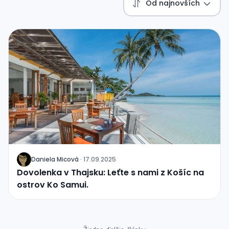
Od najnovších
Daniela Micová
·
17.09.2025
J
Dovolenka v Thajsku: Leťte s nami z Košíc na
ostrov Ko Samui.