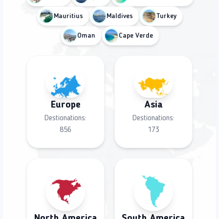
Mauritius
Maldives
Turkey
Oman
Cape Verde
Europe
Asia
Destionations:
Destionations:
856
173
North America
South America