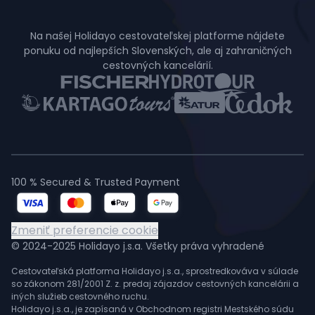
Na našej Holidayo cestovateľskej platforme nájdete
ponuku od najlepších Slovenských, ale aj zahraničných
cestovných kancelárií.
100 % Secured & Trusted Payment
Zmeniť preferencie cookie
© 2024-2025 Holidayo j.s.a. Všetky práva vyhradené
Cestovateľská platforma Holidayo j.s.a., sprostredkováva v súlade
so zákonom 281/2001 Z. z. predaj zájazdov cestovných kancelárii a
iných služieb cestovného ruchu.
Holidayo j.s.a., je zapísaná v Obchodnom registri Mestského súdu