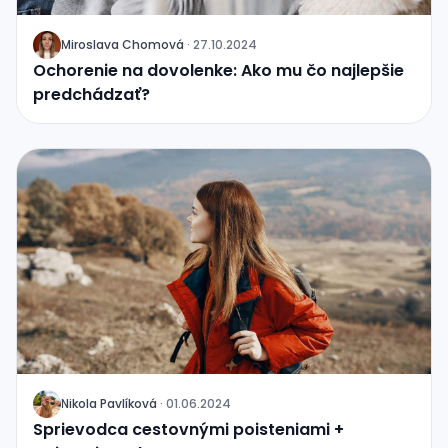
Miroslava Chomová
·
27.10.2024
J
Ochorenie na dovolenke: Ako mu čo najlepšie
predchádzať?
Nikola Pavlíková
·
01.06.2024
J
Sprievodca cestovnými poisteniami +