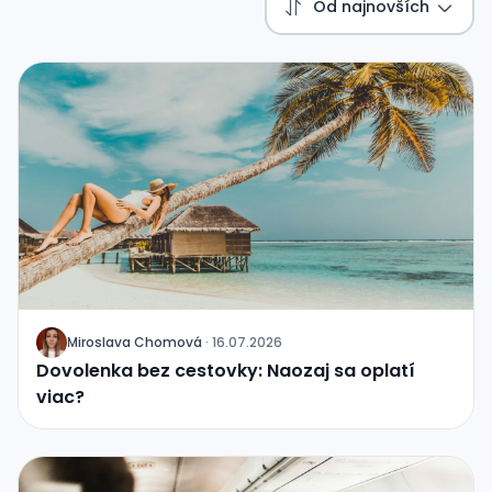
Od najnovších
Miroslava Chomová
·
16.07.2026
J
Dovolenka bez cestovky: Naozaj sa oplatí
viac?