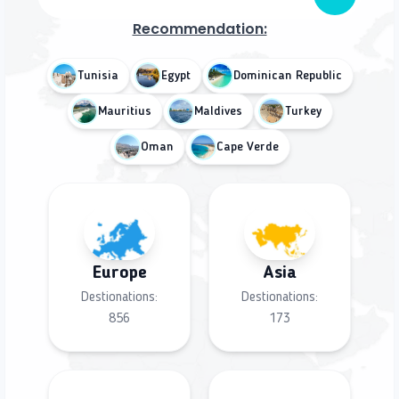
Recommendation:
Tunisia
Egypt
Dominican Republic
Mauritius
Maldives
Turkey
Oman
Cape Verde
Europe
Asia
Destionations:
Destionations:
856
173