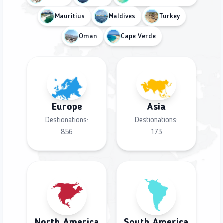
Mauritius
Maldives
Turkey
Oman
Cape Verde
Europe
Asia
Destionations:
Destionations:
856
173
North America
South America