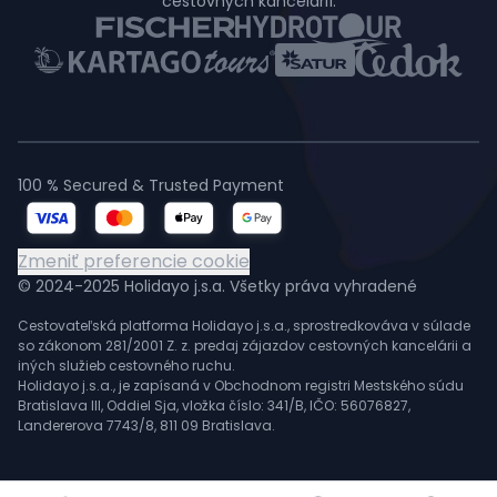
cestovných kancelárií.
100 % Secured & Trusted Payment
Zmeniť preferencie cookie
© 2024-2025 Holidayo j.s.a. Všetky práva vyhradené
Cestovateľská platforma Holidayo j.s.a., sprostredkováva v súlade
so zákonom 281/2001 Z. z. predaj zájazdov cestovných kancelárii a
iných služieb cestovného ruchu.
Holidayo j.s.a., je zapísaná v Obchodnom registri Mestského súdu
Bratislava III, Oddiel Sja, vložka číslo: 341/B, IČO: 56076827,
Landererova 7743/8, 811 09 Bratislava.