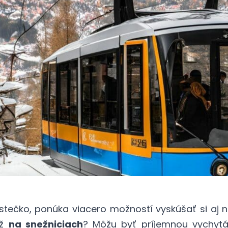
tečko, ponúka viacero možností vyskúšať si aj n
už
na snežniciach
? Môžu byť príjemnou vychyt