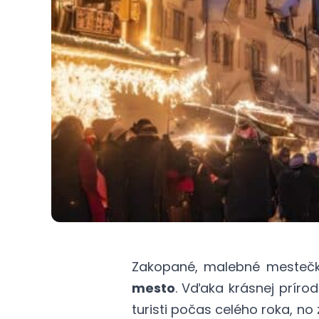
Zakopané, malebné mestečko
mesto
. Vďaka krásnej príro
turisti počas celého roka, n