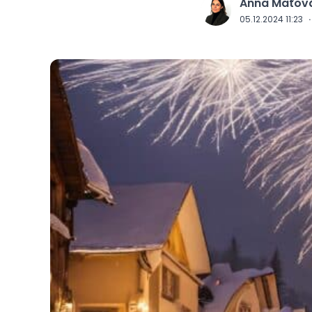
Anna Maťov
J
05.12.2024 11:23
·