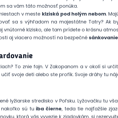
nom sa vám táto možnosť ponúka.
 miestach v meste
klziská pod holým nebom
. Ma
ľovať sa s výhľadom na majestátne Tatry? Ak b
j vnútorné klzisko, ale tam prídete o krásnu atmos
kosti aj viacero možností na bezpečné
sánkovanie
ardovanie
iach? To znie fajn. V Zakopanom a v okolí si určit
čiť svoje deti alebo ste profík. Svoje dráhy tu nájd
ené lyžiarske stredisko v Poľsku. Lyžovačku tu 
 nakoľko sú tu
iba čierne
, teda tie najťažšie zj
novku, ktorá vás vyvezie k zjadovkám, si rezervujt