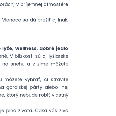
horách, v príjemnej atmosfére
a Vianoce
sa dá prežiť aj inak,
lyže, wellness, dobré jedlo
 V blízkosti sú aj lyžiarske
ch na snehu a v zime môžete
i môžete vybrať, či strávite
 goralskej párty alebo inej
e, ktorý nebude robiť vlastný
 je plná života. Čaká vás živá