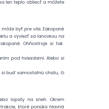
sa len teplo obliecť a môžete
iež môže byť pre vás Zakopané
ktu a vyviezť sa lanovkou na
akopané. Ohňostroje si tak
aním pod hviezdami. Alebo si
 si buď samostatnú chatu, či
lebo lopaty na sneh. Okrem
atrakcie, ktoré ponúka hlavná