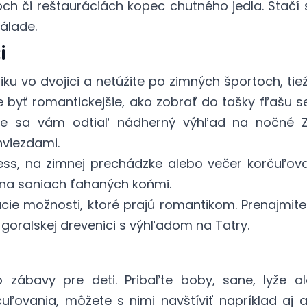
ch či reštauráciách kopec chutného jedla. Stačí 
nálade.
i
tiku vo dvojici a netúžite po zimných športoch, t
byť romantickejšie, ako zobrať do tašky fľašu se
ne sa vám odtiaľ nádherný výhľad na nočné Z
hviezdami.
ess, na zimnej prechádzke alebo večer korčuľov
 na saniach ťahaných koňmi.
ie možnosti, ktoré prajú romantikom. Prenajmite
j goralskej drevenici s výhľadom na Tatry.
zábavy pre deti. Pribaľte boby, sane, lyže a
uľovania, môžete s nimi navštíviť napríklad aj 