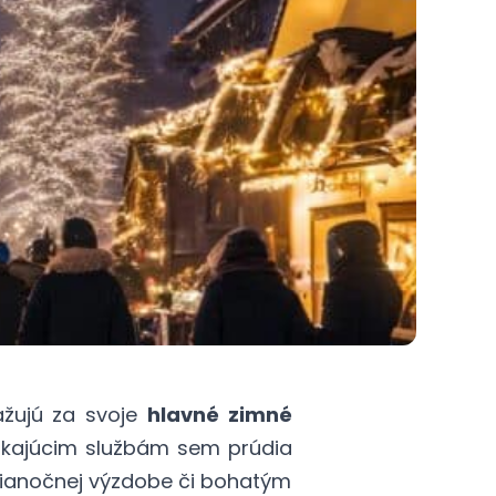
ažujú za svoje
hlavné zimné
nikajúcim službám sem prúdia
 vianočnej výzdobe či bohatým