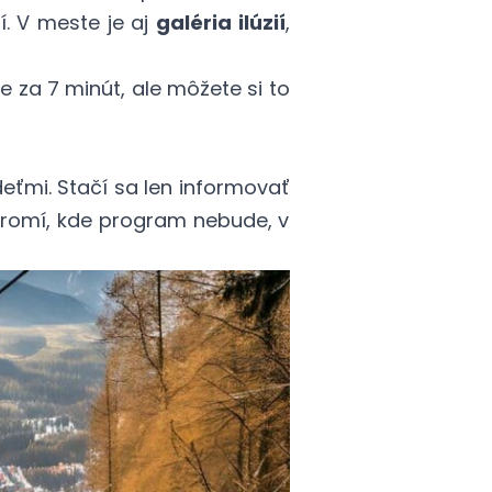
. V meste je aj
galéria ilúzií
,
 za 7 minút, ale môžete si to
deťmi. Stačí sa len informovať
úkromí, kde program nebude, v