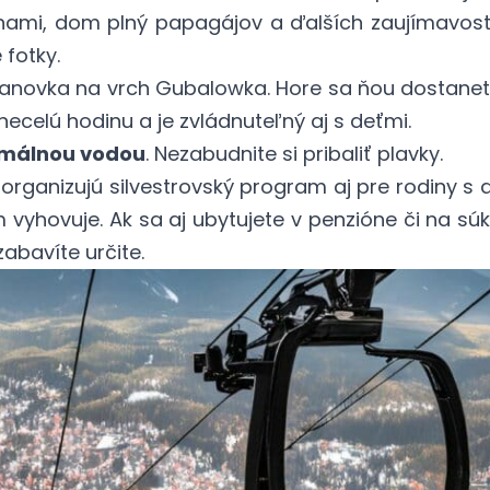
hami, dom plný papagájov a ďalších zaujímavostí
fotky.
anovka na vrch Gubalowka. Hore sa ňou dostanete
necelú hodinu a je zvládnuteľný aj s deťmi.
rmálnou vodou
. Nezabudnite si pribaliť plavky.
 organizujú silvestrovský program aj pre rodiny s 
m vyhovuje. Ak sa aj ubytujete v penzióne či na s
abavíte určite.