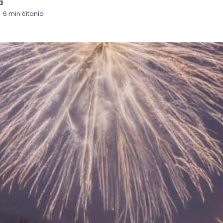
á
6
min čítania