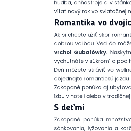
hudba, ohňostroje a v stánko
vítať nový rok vo sviatočnej 
Romantika vo dvojic
Ak si chcete užiť skôr roman
dobrou voľbou. Veď čo môže 
vrchol Gubałówky
. Naskyt
vychutnáte v súkromí a pod 
Deň môžete stráviť vo welln
objednajte romantickú jazdu
Zakopané ponúka aj ubytovac
izbu v hoteli alebo v tradične
S deťmi
Zakopané ponúka množstvo 
sánkovania, lyžovania a korč