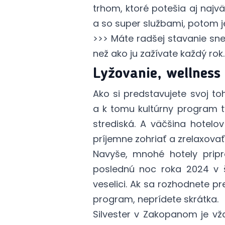
trhom, ktoré potešia aj najv
a so super službami, potom j
>>> Máte radšej stavanie sne
než ako ju zažívate každý rok.
Lyžovanie, wellnes
Ako si predstavujete svoj toh
a k tomu kultúrny program t
strediská. A väčšina hotel
príjemne zohriať a zrelaxovať
Navyše, mnohé hotely pripra
poslednú noc roka 2024 v š
veselici. Ak sa rozhodnete p
program, neprídete skrátka.
Silvester v Zakopanom je v