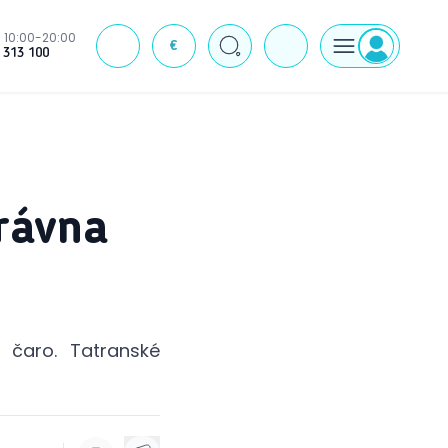
10:00-20:00
€
J
 313 100
rávna
čaro. Tatranské