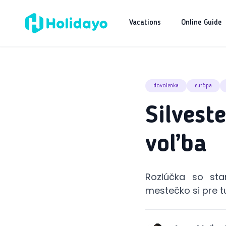
Vacations
Online Guide
dovolenka
európa
Silvest
voľba
Rozlúčka so st
mestečko si pre tu