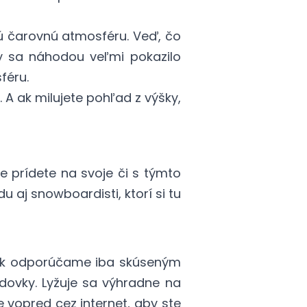
jú čarovnú atmosféru. Veď, čo
y sa náhodou veľmi pokazilo
féru.
. A ak milujete pohľad z výšky,
e prídete na svoje či s týmto
u aj snowboardisti, ktorí si tu
však odporúčame iba skúseným
azdovky. Lyžuje sa výhradne na
e vopred cez internet, aby ste