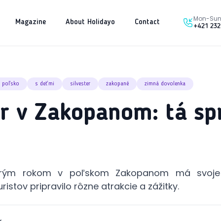
Mon-Sun 
Magazine
About Holidayo
Contact
+421 232
poľsko
s deťmi
silvester
zakopané
zimná dovolenka
er v Zakopanom: tá sp
arým rokom v poľskom Zakopanom má svoje 
ristov pripravilo rôzne atrakcie a zážitky.