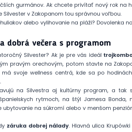
äčších gurmánov. Ak chcete privítať nový rok na 
e Silvester v Zakopanom tou správnou voľbou.
huliakov alebo vylihovanie na pláži?
Dovolenka n
s a dobrá večera s programom
toročný Silvester? Ak je pre vás ideál
trojkombo 
ým pravým orechovým, potom stavte na Zakopané.
ov má svoje wellness centrá, kde sa po hodiná
.
vujú na Silvestra aj kultúrny program, a tak s
panielskych rytmoch, na štýl Jamesa Bonda, na
re ubytovanie na súkromí alebo v menšom penzión
ždy
záruka dobrej nálady
. Hlavná ulica Krupówki