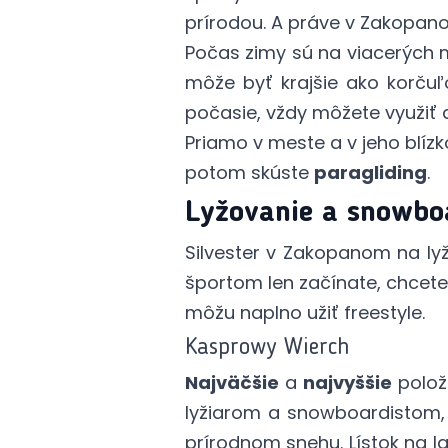
prírodou. A práve v Zakopa
Počas zimy sú na viacerých
môže byť krajšie ako korču
počasie, vždy môžete využiť a
Priamo v meste a v jeho blíz
potom skúste
paragliding
.
Lyžovanie a snowbo
Silvester v Zakopanom na lyž
športom len začínate, chcete u
môžu naplno užiť freestyle.
Kasprowy Wierch
Najväčšie
a
najvyššie
polož
lyžiarom a snowboardistom,
prírodnom snehu. Lístok na la