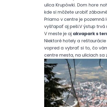
ulica Krupówki. Dom hore no
kde si môžete urobiť zábavné 
Priamo v centre je pozemná l
vyšľapať aj peši.V ýstup trvá 
V meste je aj
akvapark s te
Niektoré hotely a reštaurácie
vopred a vybrať si to, čo vá
centre mesta, na uliciach sa z