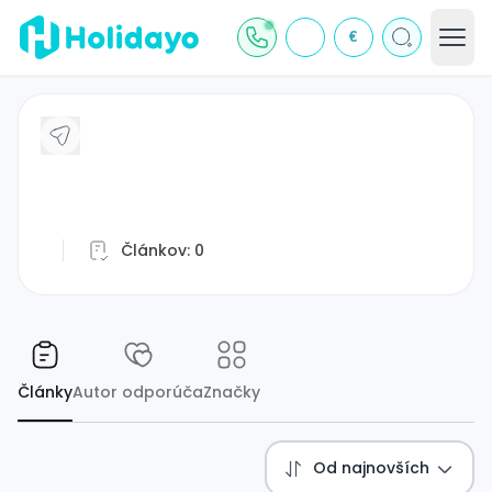
€
J
Článkov:
0
Články
Autor odporúča
Značky
Od najnovších