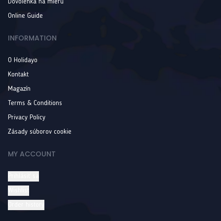
Dovolenka na mieru
Online Guide
INFORMATION
O Holidayo
Kontakt
Magazín
Terms & Conditions
Privacy Policy
Zásady súborov cookie
MY ACCOUNT
Prihlásiť sa
Wishlist
Order history