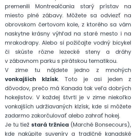
premenili Montrealčania starý prístav na
miesto plné zábavy. Môžete sa odviezť na
obrovskom čertovom kole, z ktorého sa vám
naskytne krásny výhľad na staré mesto i na
mrakodrapy. Alebo si požičajte vodný bicykel
či skúste rôzne lezecké steny a dráhy
v zábavnom parku s pirátskou tematikou.
V zime tu nájdete jedno z mnohých
vonkajších klzísk
. Toto je asi jeden z
dôvodov, prečo má Kanada tak veľa dobrých
hokejistov. V každej štvrti je v zime niekoľko
vonkajších udržiavaných klzísk, kde si môžete
zadarmo zakorčulovať alebo zahrať hokej.
Je tu tiež
stará tržnica
(Marché Bonsecours),
kde nakúpite suveníry a tradičné kanadské