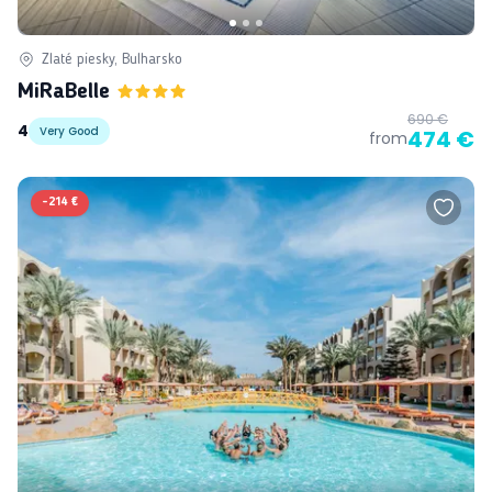
Zlaté piesky, Bulharsko
MiRaBelle
690 €
4
Very Good
474 €
from
-
214 €