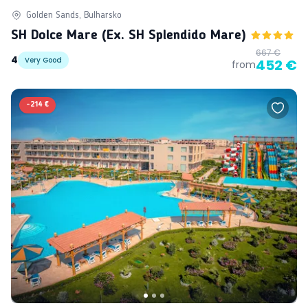
Golden Sands, Bulharsko
SH Dolce Mare (ex. SH Splendido Mare)
667 €
4
Very Good
452 €
from
-
214 €