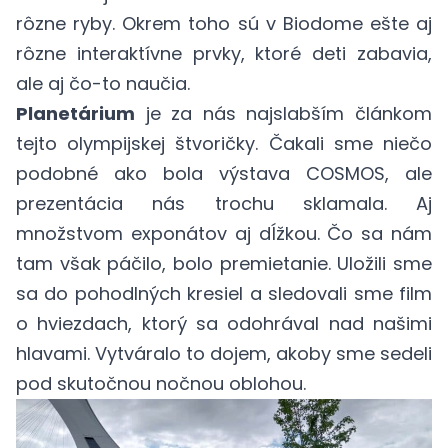
rôzne ryby. Okrem toho sú v Biodome ešte aj
rôzne interaktívne prvky, ktoré deti zabavia,
ale aj čo-to naučia.
Planetárium
je za nás najslabším článkom
tejto olympijskej štvoričky. Čakali sme niečo
podobné ako bola výstava COSMOS, ale
prezentácia nás trochu sklamala. Aj
množstvom exponátov aj dĺžkou. Čo sa nám
tam však páčilo, bolo premietanie. Uložili sme
sa do pohodlných kresiel a sledovali sme film
o hviezdach, ktorý sa odohrával nad našimi
hlavami. Vytváralo to dojem, akoby sme sedeli
pod skutočnou nočnou oblohou.