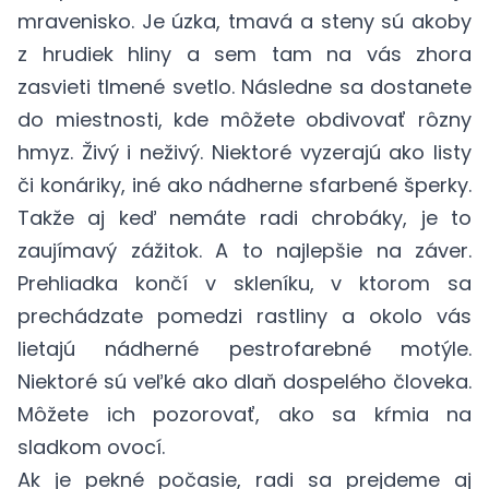
mravenisko. Je úzka, tmavá a steny sú akoby
z hrudiek hliny a sem tam na vás zhora
zasvieti tlmené svetlo. Následne sa dostanete
do miestnosti, kde môžete obdivovať rôzny
hmyz. Živý i neživý. Niektoré vyzerajú ako listy
či konáriky, iné ako nádherne sfarbené šperky.
Takže aj keď nemáte radi chrobáky, je to
zaujímavý zážitok. A to najlepšie na záver.
Prehliadka končí v skleníku, v ktorom sa
prechádzate pomedzi rastliny a okolo vás
lietajú nádherné pestrofarebné motýle.
Niektoré sú veľké ako dlaň dospelého človeka.
Môžete ich pozorovať, ako sa kŕmia na
sladkom ovocí.
Ak je pekné počasie, radi sa prejdeme aj