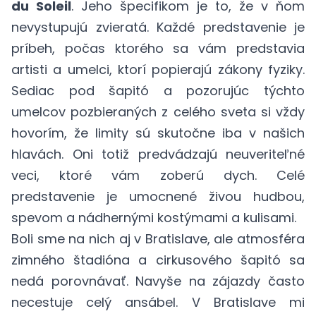
du Soleil
. Jeho špecifikom je to, že v ňom
nevystupujú zvieratá. Každé predstavenie je
príbeh, počas ktorého sa vám predstavia
artisti a umelci, ktorí popierajú zákony fyziky.
Sediac pod šapitó a pozorujúc týchto
umelcov pozbieraných z celého sveta si vždy
hovorím, že limity sú skutočne iba v našich
hlavách. Oni totiž predvádzajú neuveriteľné
veci, ktoré vám zoberú dych. Celé
predstavenie je umocnené živou hudbou,
spevom a nádhernými kostýmami a kulisami.
Boli sme na nich aj v Bratislave, ale atmosféra
zimného štadióna a cirkusového šapitó sa
nedá porovnávať. Navyše na zájazdy často
necestuje celý ansábel. V Bratislave mi