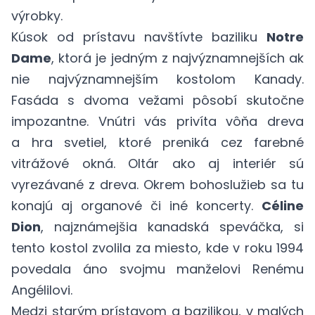
výrobky.
Kúsok od prístavu navštívte baziliku
Notre
Dame
, ktorá je jedným z najvýznamnejších ak
nie najvýznamnejším kostolom Kanady.
Fasáda s dvoma vežami pôsobí skutočne
impozantne. Vnútri vás privíta vôňa dreva
a hra svetiel, ktoré preniká cez farebné
vitrážové okná. Oltár ako aj interiér sú
vyrezávané z dreva. Okrem bohoslužieb sa tu
konajú aj organové či iné koncerty.
Céline
Dion
, najznámejšia kanadská speváčka, si
tento kostol zvolila za miesto, kde v roku 1994
povedala áno svojmu manželovi Renému
Angélilovi.
Medzi starým prístavom a bazilikou, v malých