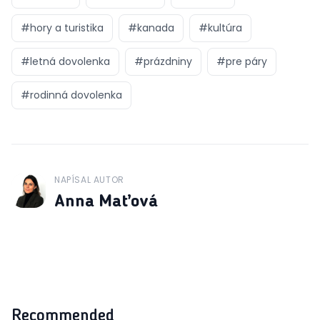
#
hory a turistika
#
kanada
#
kultúra
#
letná dovolenka
#
prázdniny
#
pre páry
#
rodinná dovolenka
NAPÍSAL AUTOR
J
Anna Maťová
Recommended