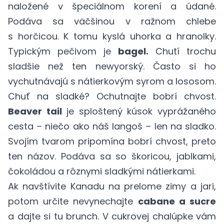
naložené v špeciálnom korení a údané.
Podáva sa väčšinou v ražnom chlebe
s horčicou. K tomu kyslá uhorka a hranolky.
Typickým pečivom je
bagel.
Chutí trochu
sladšie než ten newyorský. Často si ho
vychutnávajú s nátierkovým syrom a lososom.
Chuť na sladké? Ochutnajte bobrí chvost.
Beaver tail
je sploštený kúsok vyprážaného
cesta – niečo ako náš langoš – len na sladko.
Svojím tvarom pripomína bobrí chvost, preto
ten názov. Podáva sa so škoricou, jablkami,
čokoládou a rôznymi sladkými nátierkami.
Ak navštívite Kanadu na prelome zimy a jari,
potom určite nevynechajte
cabane a sucre
a dajte si tu brunch. V cukrovej chalúpke vám