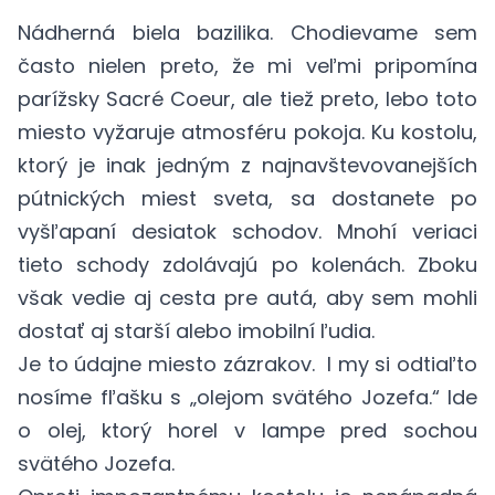
Nádherná biela bazilika. Chodievame sem
často nielen preto, že mi veľmi pripomína
parížsky Sacré Coeur, ale tiež preto, lebo toto
miesto vyžaruje atmosféru pokoja. Ku kostolu,
ktorý je inak jedným z najnavštevovanejších
pútnických miest sveta, sa dostanete po
vyšľapaní desiatok schodov. Mnohí veriaci
tieto schody zdolávajú po kolenách. Zboku
však vedie aj cesta pre autá, aby sem mohli
dostať aj starší alebo imobilní ľudia.
Je to údajne miesto zázrakov. I my si odtiaľto
nosíme fľašku s „olejom svätého Jozefa.“ Ide
o olej, ktorý horel v lampe pred sochou
svätého Jozefa.