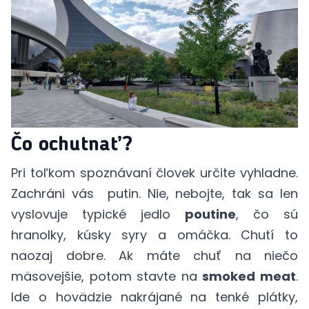
Čo ochutnať?
Pri toľkom spoznávaní človek určite vyhladne.
Zachráni vás putin. Nie, nebojte, tak sa len
vyslovuje typické jedlo
poutine
, čo sú
hranolky, kúsky syry a omáčka. Chutí to
naozaj dobre. Ak máte chuť na niečo
mäsovejšie, potom stavte na
smoked meat
.
Ide o hovädzie nakrájané na tenké plátky,