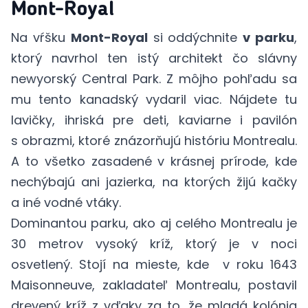
Mont-Royal
Na vŕšku
Mont-Royal
si oddýchnite
v parku
,
ktorý navrhol ten istý architekt čo slávny
newyorský Central Park. Z môjho pohľadu sa
mu tento kanadský vydaril viac. Nájdete tu
lavičky, ihriská pre deti, kaviarne i pavilón
s obrazmi, ktoré znázorňujú históriu Montrealu.
A to všetko zasadené v krásnej prírode, kde
nechýbajú ani jazierka, na ktorých žijú kačky
a iné vodné vtáky.
Dominantou parku, ako aj celého Montrealu je
30 metrov vysoký kríž, ktorý je v noci
osvetlený. Stojí na mieste, kde v roku 1643
Maisonneuve, zakladateľ Montrealu, postavil
drevený kríž z vďaky za to, že mladá kolónia