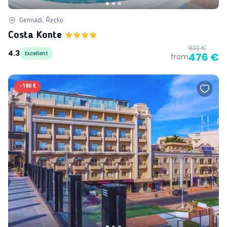
Gennadi, Řecko
Costa Konte
822 €
4.3
Excellent
476 €
from
-
180 €