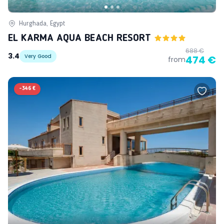
Hurghada, Egypt
EL KARMA AQUA BEACH RESORT
688 €
3.4
Very Good
474 €
from
-
346 €