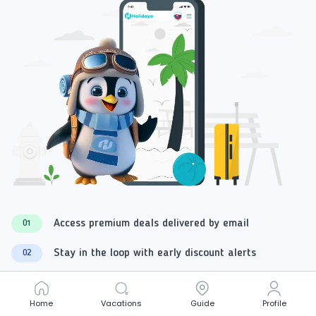
Access premium deals delivered by email
01
Stay in the loop with early discount alerts
02
Get valuable travel advice & expert tips
03
Home
Home
Vacations
Vacations
Guide
Guide
Profile
Profile