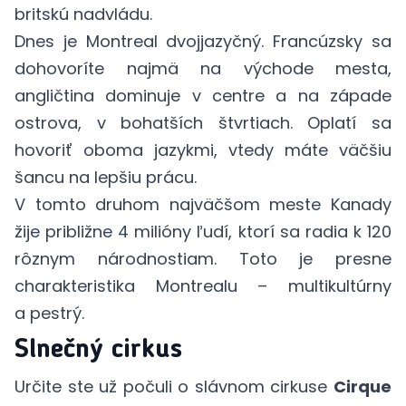
britskú nadvládu.
Dnes je Montreal dvojjazyčný. Francúzsky sa
dohovoríte najmä na východe mesta,
angličtina dominuje v centre a na západe
ostrova, v bohatších štvrtiach. Oplatí sa
hovoriť oboma jazykmi, vtedy máte väčšiu
šancu na lepšiu prácu.
V tomto druhom najväčšom meste Kanady
žije približne 4 milióny ľudí, ktorí sa radia k 120
rôznym národnostiam. Toto je presne
charakteristika Montrealu – multikultúrny
a pestrý.
Slnečný cirkus
Určite ste už počuli o slávnom cirkuse
Cirque