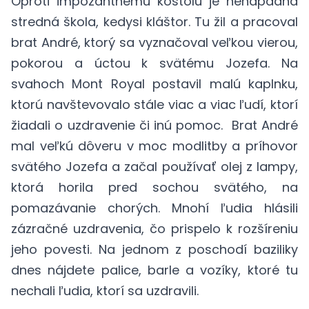
Oproti impozantnému kostolu je nenápadná
stredná škola, kedysi kláštor. Tu žil a pracoval
brat André, ktorý sa vyznačoval veľkou vierou,
pokorou a úctou k svätému Jozefa. Na
svahoch Mont Royal postavil malú kaplnku,
ktorú navštevovalo stále viac a viac ľudí, ktorí
žiadali o uzdravenie či inú pomoc. Brat André
mal veľkú dôveru v moc modlitby a príhovor
svätého Jozefa a začal používať olej z lampy,
ktorá horila pred sochou svätého, na
pomazávanie chorých. Mnohí ľudia hlásili
zázračné uzdravenia, čo prispelo k rozšíreniu
jeho povesti. Na jednom z poschodí baziliky
dnes nájdete palice, barle a vozíky, ktoré tu
nechali ľudia, ktorí sa uzdravili.