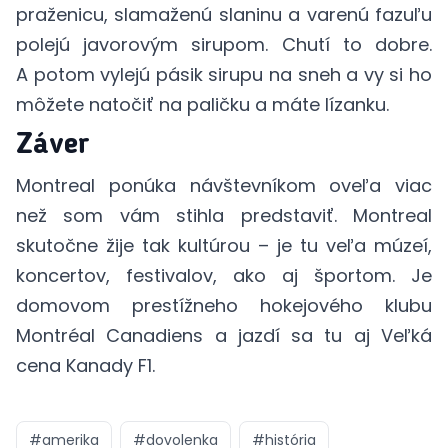
praženicu, slamaženú slaninu a varenú fazuľu
polejú javorovým sirupom. Chutí to dobre.
A potom vylejú pásik sirupu na sneh a vy si ho
môžete natočiť na paličku a máte lízanku.
Záver
Montreal ponúka návštevníkom oveľa viac
než som vám stihla predstaviť. Montreal
skutočne žije tak kultúrou – je tu veľa múzeí,
koncertov, festivalov, ako aj športom. Je
domovom prestížneho hokejového klubu
Montréal Canadiens a jazdí sa tu aj Veľká
cena Kanady F1.
#
amerika
#
dovolenka
#
história