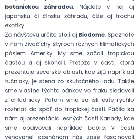
botanickou záhradou
. Nájdete v nej aj
japonskú či čínsku záhradu, čiže aj trochu
exotiky.
Za návštevu určite stojí aj
Biodome
. Spoznáte
v ňom živočíchy štyroch rôznych klimatických
pásiem Ameriky. My sme začali tropickou
časťou a aj skončili. Pretože v časti, ktorá
prezentuje severské oblasti, kde žijú napríklad
tučniaky, je stena zo skutočného ľadu. Takže
sme vlastne týchto pánkov vo fraku sledovali
z chladničky. Potom sme sa išli ešte rýchlo
rozhriať do späť do tropickej časti. Páčila sa
nám aj prezentácia lesných častí Kanady, kde
sme obdivovali napríklad bobre. V časti
venovanej ocenánom nás zase fascinovali