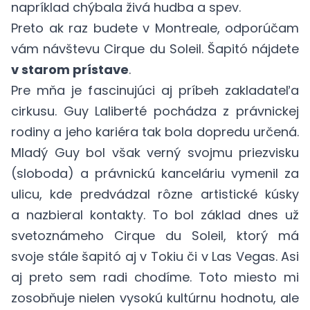
napríklad chýbala živá hudba a spev.
Preto ak raz budete v Montreale, odporúčam
vám návštevu Cirque du Soleil. Šapitó nájdete
v starom prístave
.
Pre mňa je fascinujúci aj príbeh zakladateľa
cirkusu. Guy Laliberté pochádza z právnickej
rodiny a jeho kariéra tak bola dopredu určená.
Mladý Guy bol však verný svojmu priezvisku
(sloboda) a právnickú kanceláriu vymenil za
ulicu, kde predvádzal rôzne artistické kúsky
a nazbieral kontakty. To bol základ dnes už
svetoznámeho Cirque du Soleil, ktorý má
svoje stále šapitó aj v Tokiu či v Las Vegas. Asi
aj preto sem radi chodíme. Toto miesto mi
zosobňuje nielen vysokú kultúrnu hodnotu, ale