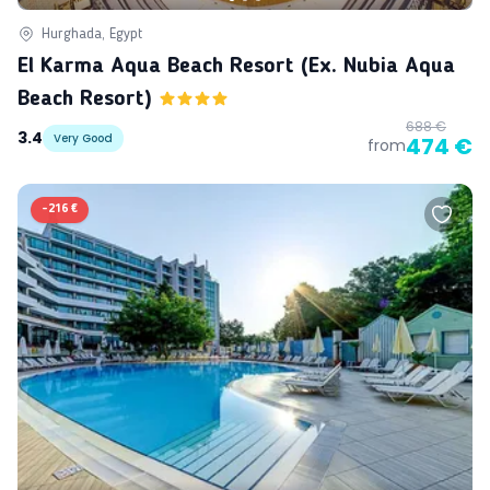
Hurghada, Egypt
El Karma Aqua Beach Resort (ex. Nubia Aqua
Beach Resort)
688 €
3.4
Very Good
474 €
from
-
216 €