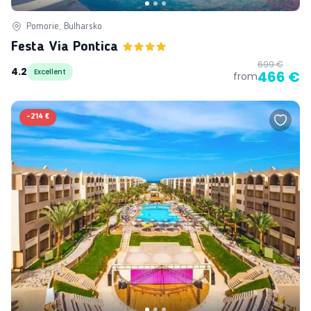
Pomorie, Bulharsko
Festa Via Pontica
699 €
4.2
Excellent
466 €
from
-
214 €