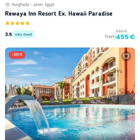
Hurghada - sever, Egypt
Rewaya Inn Resort Ex. Hawaii Paradise
669 €
3.5
Very Good
455 €
from
-
233 €