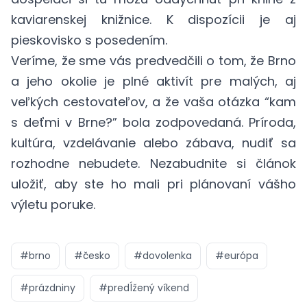
kaviarenskej knižnice. K dispozícii je aj
pieskovisko s posedením.
Veríme, že sme vás predvedčili o tom, že Brno
a jeho okolie je plné aktivít pre malých, aj
veľkých cestovateľov, a že vaša otázka “kam
s deťmi v Brne?” bola zodpovedaná. Príroda,
kultúra, vzdelávanie alebo zábava, nudiť sa
rozhodne nebudete. Nezabudnite si článok
uložiť, aby ste ho mali pri plánovaní vášho
výletu poruke.
#
brno
#
česko
#
dovolenka
#
európa
#
prázdniny
#
predĺžený víkend