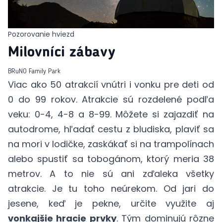
Pozorovanie hviezd
Milovníci zábavy
BRuNO Family Park
Viac ako 50 atrakcií vnútri i vonku pre deti od
0 do 99 rokov. Atrakcie sú rozdelené podľa
veku: 0-4, 4-8 a 8-99. Môžete si zajazdiť na
autodrome, hľadať cestu z bludiska, plaviť sa
na mori v lodičke, zaskákať si na trampolínach
alebo spustiť sa tobogánom, ktorý meria 38
metrov. A to nie sú ani zďaleka všetky
atrakcie. Je tu toho neúrekom. Od jari do
jesene, keď je pekne, určite využite aj
vonkajšie hracie prvky
. Tým dominujú rôzne