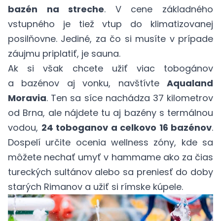
bazén na streche
. V cene
základného
vstupného
je tiež vtup do klimatizovanej
posilňovne. Jediné, za čo si musíte v prípade
záujmu priplatiť, je sauna.
Ak si však chcete užiť viac tobogánov
a bazénov aj vonku, navštívte
Aqualand
Moravia
. Ten sa síce nachádza 37 kilometrov
od Brna, ale nájdete tu aj bazény s termálnou
vodou,
24 toboganov a celkovo 16 bazénov
.
Dospelí určite ocenia wellness zóny, kde sa
môžete nechať umyť v hammame ako za čias
tureckých sultánov alebo sa preniesť do doby
starých Rimanov a užiť si rímske kúpele.