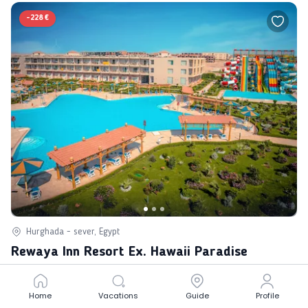
-
228 €
Hurghada - sever, Egypt
Rewaya Inn Resort Ex. Hawaii Paradise
712 €
Home
Home
Vacations
Vacations
Guide
Guide
Profile
Profile
3.5
Very Good
484 €
from