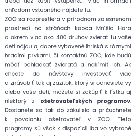
treba tiež kúpiť vstupenku. Viac informácií
ohľadom vstupného nájdete
tu
.
ZOO sa rozprestiera v prírodnom zalesnenom
prostredí na stráňach kopca Mníšia Hora
a okrem viac ako 400 druhov zvierat tu vaše
deti nájdu aj dobre vybavené ihriská s rôznymi
hracími prvkami, či kontaktnú ZOO, kde budú
môcť pohladkať zvieratá a nakŕmiť ich. Ak
chcete do návštevy investovať viac
a znásobiť tak aj zážitok, ktorý si odnesiete vy
alebo vaše deti, môžete si zakúpiť k lístku aj
niektorý z
ošetrovateľských programov
.
Dostanete sa tak do zákulisia a pričuchnete
k povolaniu ošetrovateľ v ZOO. Tieto
programy sú však k dispozícii iba vo vybrané