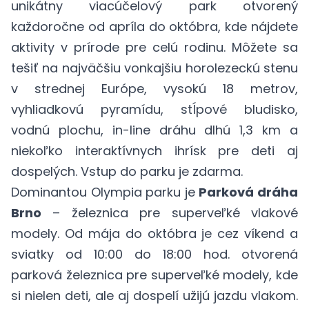
unikátny viacúčelový park otvorený
každoročne od apríla do októbra, kde nájdete
aktivity v prírode pre celú rodinu. Môžete sa
tešiť na najväčšiu vonkajšiu horolezeckú stenu
v strednej Európe, vysokú 18 metrov,
vyhliadkovú pyramídu, stĺpové bludisko,
vodnú plochu, in-line dráhu dlhú 1,3 km a
niekoľko interaktívnych ihrísk pre deti aj
dospelých. Vstup do parku je zdarma.
Dominantou Olympia parku je
Parková dráha
Brno
– železnica pre superveľké vlakové
modely. Od mája do októbra je cez víkend a
sviatky od 10:00 do 18:00 hod. otvorená
parková železnica pre superveľké modely, kde
si nielen deti, ale aj dospelí užijú jazdu vlakom.