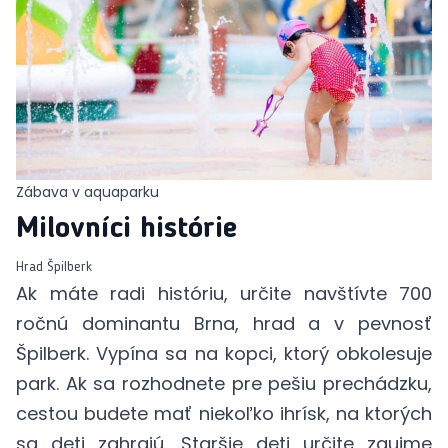
Zábava v aquaparku
Milovníci histórie
Hrad Špilberk
Ak máte radi históriu, určite navštívte 700
ročnú dominantu Brna,
hrad a v pevnosť
Špilberk
. Vypína sa na kopci, ktorý obkolesuje
park. Ak sa rozhodnete pre pešiu prechádzku,
cestou budete mať niekoľko ihrísk, na ktorých
sa deti zahrajú. Staršie deti určite zaujme