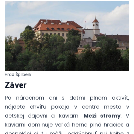
Hrad Špilberk
Záver
Po náročnom dni s deťmi plnom aktivít,
nájdete chvíľu pokoja v centre mesta v
detskej čajovni a kaviarni
Mezi stromy
. V
kaviarni dominuje veľká herňa plná hračiek a
dospeláci si tu môžu oddýchnuť pri knihe z