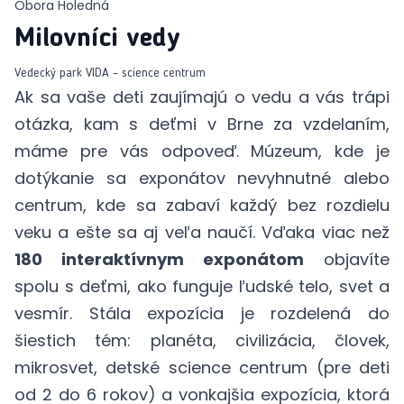
Obora Holedná
Milovníci vedy
Vedecký park VIDA – science centrum
Ak sa vaše deti zaujímajú o vedu a vás trápi
otázka, kam s deťmi v Brne za vzdelaním,
máme pre vás odpoveď.
Múzeum
, kde je
dotýkanie sa exponátov nevyhnutné alebo
centrum, kde sa zabaví každý bez rozdielu
veku a ešte sa aj veľa naučí. Vďaka viac než
180 interaktívnym exponátom
objavíte
spolu s deťmi, ako funguje ľudské telo, svet a
vesmír. Stála expozícia je rozdelená do
šiestich tém: planéta, civilizácia, človek,
mikrosvet, detské science centrum (pre deti
od 2 do 6 rokov) a vonkajšia expozícia, ktorá