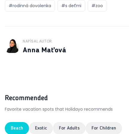
#
rodinná dovolenka
#
s deťmi
#
zoo
NAPÍSAL AUTOR
J
Anna Maťová
Recommended
Favorite vacation spots that Holidayo recommends
Beach
Exotic
For Adults
For Children