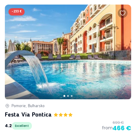
-
233 €
Pomorie, Bulharsko
Festa Via Pontica
699 €
4.2
Excellent
466 €
from