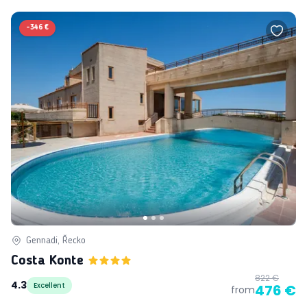
-
346 €
Gennadi, Řecko
Costa Konte
822 €
4.3
Excellent
476 €
from