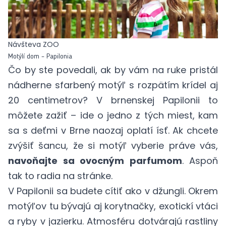
Návšteva ZOO
Motýlí dom – Papilonia
Čo by ste povedali, ak by vám na ruke pristál
nádherne sfarbený motýľ s rozpätím krídel aj
20 centimetrov? V brnenskej Papilonii to
môžete zažiť – ide o jedno z tých miest, kam
sa s deťmi v Brne naozaj oplatí ísť. Ak chcete
zvýšiť šancu, že si motýľ vyberie práve vás,
navoňajte sa ovocným parfumom
. Aspoň
tak to radia
na stránke
.
V Papilonii sa budete cítiť ako v džungli. Okrem
motýľov tu bývajú aj korytnačky, exotickí vtáci
a ryby v jazierku. Atmosféru dotvárajú rastliny