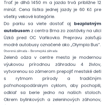
Trať je dlhá 1450 m a jazda trvá približne 12
minút. Cena lístka jednej jazdy je 60 Kč pre
všetky vekové kategórie.
Do parku sa viete dostať aj
bezplatným
autobusom
z centra Brna zo zastávky na ulici
Úzká pred OC Vaňkovka. Prepravu zaisťujú
modré autobusy označené ako „Olympia Bus“.
Otvorená záhrada – Boromejská záhrada
Zelená oáza v centre mesta je modernou
výukovou prírodnou záhradou 4 živlov,
vytvorenou so zámerom prepojiť mestské deti
s rytmom prírody a tradičným
poľnohospodárskym cyklom, aby pochopili,
odkiaľ sa berie jedno na našich stoloch.
Okrem bylinkových a zeleninových záhonov,