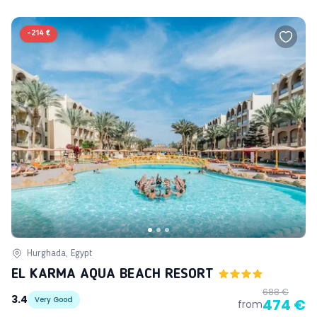
-
214 €
Hurghada, Egypt
EL KARMA AQUA BEACH RESORT
688 €
3.4
Very Good
474 €
from