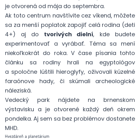
je otvorená od mája do septembra.
Ak toto centrum navštívite cez víkend, môžete
sa za menší poplatok zapojiť celá rodina (deti
4+) aj do
tvorivých dielní
, kde budete
experimentovať a vyrábať. Téma sa mení
niekoľkokrát do roka. V čase písania tohto
článku sa rodiny hrali na egyptológov
a spoločne lúštili hieroglyfy, oživovali kúzelné
faraónove hady, či skúmali archeologické
náleziská.
Vedecký park nájdete na brnenskom
výstavisku a je otvorené každý deň okrem
pondelka. Aj sem sa bez problémov dostanete
MHD.
Hvezdáreň a planetárium