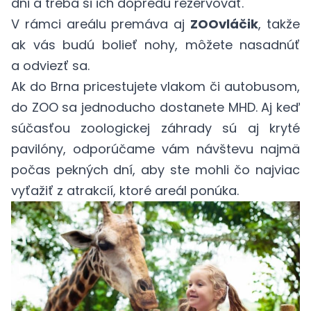
dni a treba si ich dopredu rezervovať.
V rámci areálu premáva aj
ZOOvláčik
, takže
ak vás budú bolieť nohy, môžete nasadnúť
a odviezť sa.
Ak do Brna pricestujete vlakom či autobusom,
do ZOO sa jednoducho dostanete MHD. Aj keď
súčasťou zoologickej záhrady sú aj kryté
pavilóny, odporúčame vám návštevu najmä
počas pekných dní, aby ste mohli čo najviac
vyťažiť z atrakcií, ktoré areál ponúka.