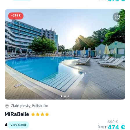
-
216 €
Zlaté piesky, Bulharsko
MiRaBelle
690 €
4
Very Good
474 €
from