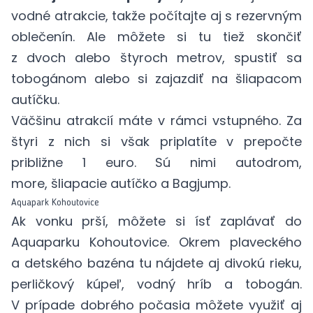
vodné atrakcie, takže počítajte aj s rezervným
oblečenín. Ale môžete si tu tiež skončiť
z dvoch alebo štyroch metrov, spustiť sa
tobogánom alebo si zajazdiť na šliapacom
autíčku.
Väčšinu atrakcií máte v rámci
vstupného
. Za
štyri z nich si však priplatíte v prepočte
približne 1 euro. Sú nimi autodrom,
more, šliapacie autíčko a Bagjump.
Aquapark Kohoutovice
Ak vonku prší, môžete si ísť zaplávať do
Aquaparku Kohoutovice. Okrem plaveckého
a detského bazéna tu nájdete aj divokú rieku,
perličkový kúpeľ, vodný hríb a tobogán.
V prípade dobrého počasia môžete využiť aj