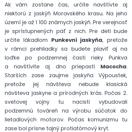
Ak vám zostane čas, určite navštívte aj
niektorú z jaskýň Moravského krasu. Na jeho
území je až 1 100 známych jaskýň. Pre verejnosť
je sprístupnených päť z nich. Pre deti bude
určite lákadlom
Punkevní jaskyňa
, pretože
v rámci prehliadky sa budete plaviť aj na
loďke po podzemnej časti rieky Punkva
a navštívite aj dno priepasti
Macocha
.
Starších zase zaujme jaskyňa Výpoustek,
pretože jej návšteva nebude klasická
návšteva jaskyne a prírodných krás. Počas 2.
svetovej vojny tu nacisti vybudovali
podzemnú továreň na výrobu súčatok do
lietadlových motorov. Počas komunizmu tu
zase bol prísne tajný protiatómový kryt.