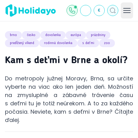
€
brno
česko
dovolenka
európa
prázdniny
predĺžený víkend
rodinná dovolenka
s deťmi
zoo
Kam s deťmi v Brne a okolí?
Do metropoly južnej Moravy, Brna, sa určite
vyberte na viac ako len jeden deň. Možností
na zmysluplné a zábavné trávenie času
s deťmi tu je totiž neúrekom. A to za každého
počasia. Neviete, kam s deťmi v Brne? Čítajte
ďalej.