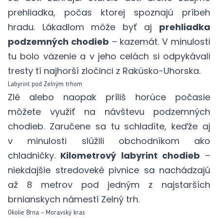
prehliadka, počas ktorej spoznajú príbeh
hradu. Lákadlom môže byť aj
prehliadka
podzemných chodieb
– kazemát. V minulosti
tu bolo väzenie a v jeho celách si odpykávali
tresty tí najhorší zločinci z Rakúsko-Uhorska.
Labyrint pod Zelným trhom
Zlé alebo naopak príliš horúce počasie
môžete využiť na návštevu podzemných
chodieb. Zaručene sa tu schladíte, keďže aj
v minulosti slúžili obchodníkom ako
chladničky.
Kilometrový labyrint chodieb
–
niekdajšie stredoveké pivnice sa nachádzajú
až 8 metrov pod jedným z najstarších
brnianskych námestí Zelný trh.
Okolie Brna – Moravský kras