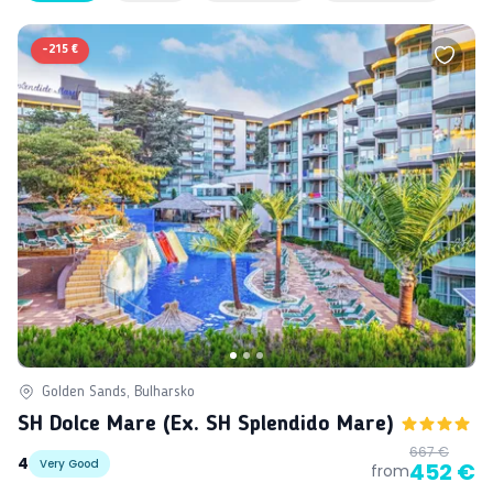
-
215 €
Golden Sands, Bulharsko
SH Dolce Mare (ex. SH Splendido Mare)
667 €
4
Very Good
452 €
from