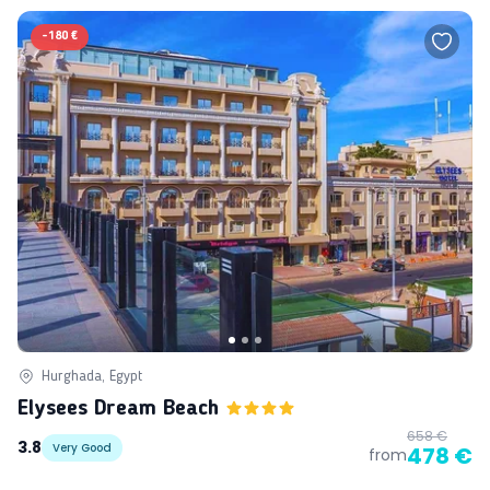
-
180 €
Hurghada, Egypt
Elysees Dream Beach
658 €
3.8
Very Good
478 €
from