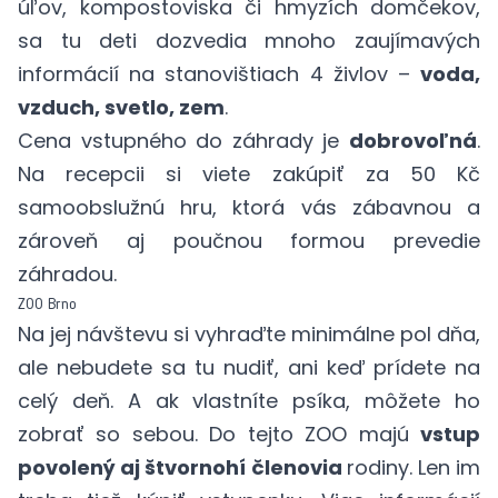
úľov, kompostoviska či hmyzích domčekov,
sa tu deti dozvedia mnoho zaujímavých
informácií na stanovištiach 4 živlov –
voda,
vzduch, svetlo, zem
.
Cena vstupného do záhrady je
dobrovoľná
.
Na recepcii si viete zakúpiť za 50 Kč
samoobslužnú hru, ktorá vás zábavnou a
zároveň aj poučnou formou prevedie
záhradou.
ZOO Brno
Na jej návštevu si vyhraďte minimálne pol dňa,
ale nebudete sa tu nudiť, ani keď prídete na
celý deň. A ak vlastníte psíka, môžete ho
zobrať so sebou. Do tejto ZOO majú
vstup
povolený aj štvornohí členovia
rodiny. Len im