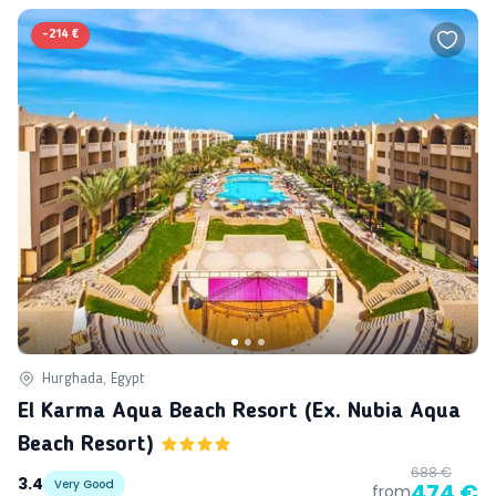
-
214 €
Hurghada, Egypt
El Karma Aqua Beach Resort (ex. Nubia Aqua
Beach Resort)
688 €
3.4
Very Good
474 €
from