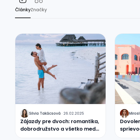
Články
Značky
Silvia Takácsová
·
26.02.2025
Miro
J
J
Zájazdy pre dvoch: romantika,
Dovolen
dobrodružstvo a všetko medzi
spriev
tým…
oriente