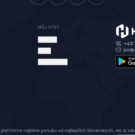
MŮJ ÚČET
Prihlásiť sa
+421 
podp
Wishlist
Historie rezervací
 platforme nájdete ponuku od najlepších Slovenských, ale aj za