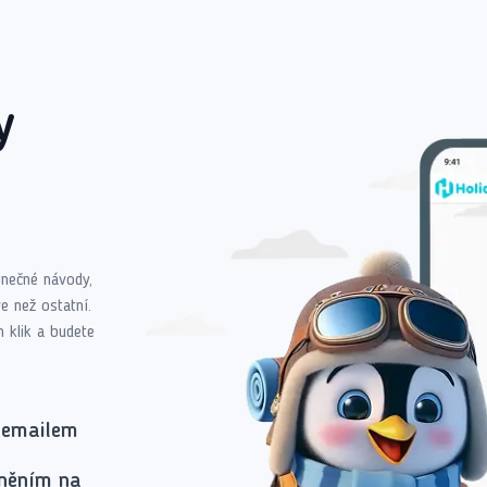
y
dinečné návody,
e než ostatní.
n klik a budete
 emailem
rněním na