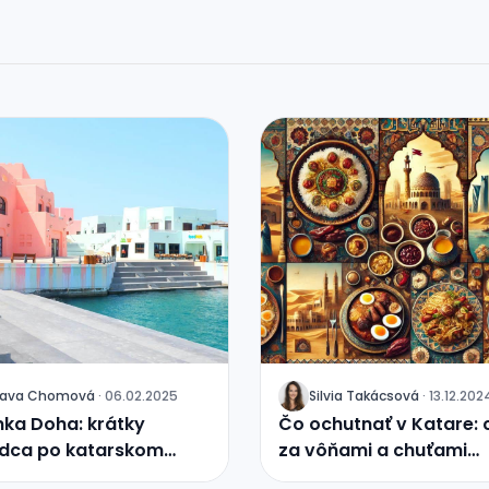
slava Chomová
·
06.02.2025
Silvia Takácsová
·
13.12.202
J
ka Doha: krátky
Čo ochutnať v Katare: 
odca po katarskom
za vôňami a chuťami
orientálnej kuchyne