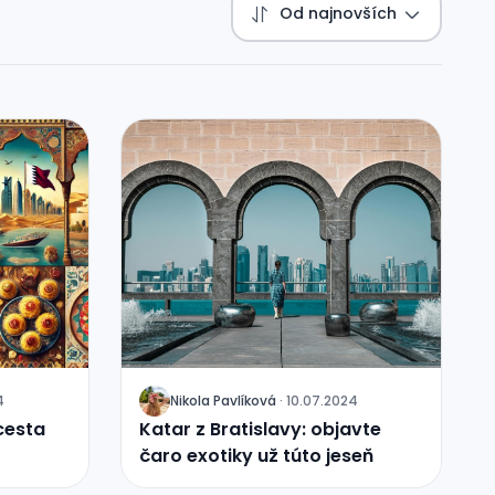
Od najnovších
4
Nikola Pavlíková
·
10.07.2024
J
cesta
Katar z Bratislavy: objavte
čaro exotiky už túto jeseň