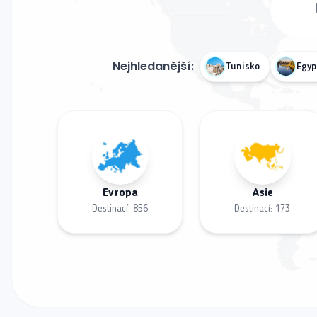
Nejhledanější:
Tunisko
Egyp
Evropa
Asie
Destinací:
856
Destinací:
173