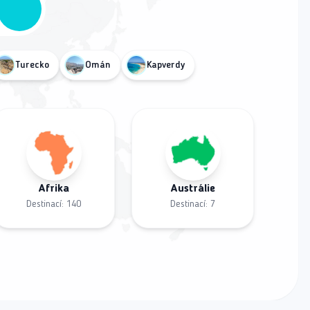
Turecko
Omán
Kapverdy
Afrika
Austrálie
Destinací:
140
Destinací:
7