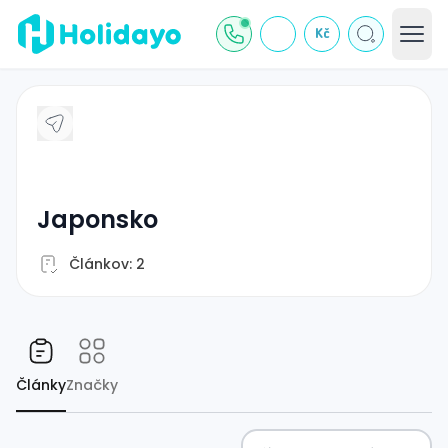
Kč
japonsko
Článkov: 2
Články
Značky