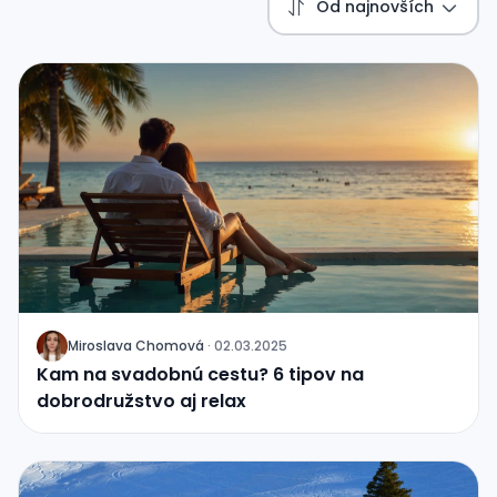
Od najnovších
Miroslava Chomová
·
02.03.2025
J
Kam na svadobnú cestu? 6 tipov na
dobrodružstvo aj relax