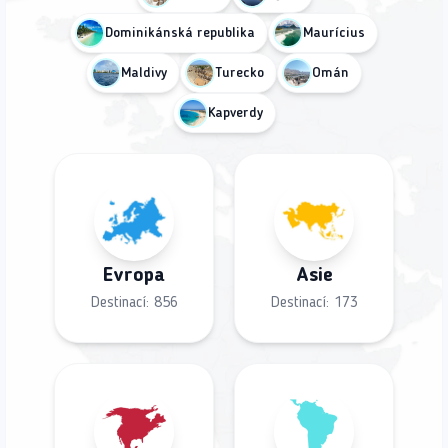
Dominikánská republika
Maurícius
Maldivy
Turecko
Omán
Kapverdy
Evropa
Asie
Destinací:
856
Destinací:
173