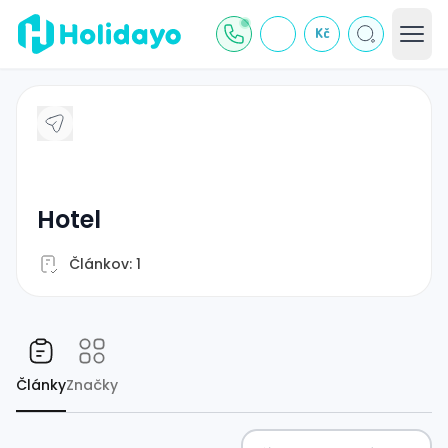
Kč
hotel
Článkov: 1
Články
Značky