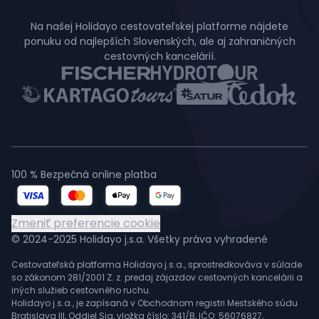
Na našej Holidayo cestovateľskej platforme nájdete
ponuku od najlepších Slovenských, ale aj zahraničných
cestovných kancelárií.
100 % Bezpečná online platba
Zmeniť preferencie cookie
© 2024-2025 Holidayo j.s.a. Všetky práva vyhradené
Cestovateľská platforma Holidayo j.s.a., sprostredkováva v súlade
so zákonom 281/2001 Z. z. predaj zájazdov cestovných kancelárii a
iných služieb cestovného ruchu.
Holidayo j.s.a., je zapísaná v Obchodnom registri Mestského súdu
Bratislava III, Oddiel Sja, vložka číslo: 341/B, IČO: 56076827,