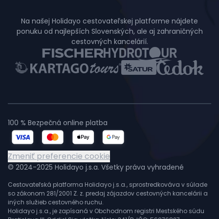
Na našej Holidayo cestovateľskej platforme nájdete
ponuku od najlepších Slovenských, ale aj zahraničných
cestovných kancelárií.
100 % Bezpečná online platba
Zmeniť preferencie cookie
© 2024-2025 Holidayo j.s.a. Všetky práva vyhradené
Cestovateľská platforma Holidayo j.s.a., sprostredkováva v súlade
so zákonom 281/2001 Z. z. predaj zájazdov cestovných kancelárii a
iných služieb cestovného ruchu.
Holidayo j.s.a., je zapísaná v Obchodnom registri Mestského súdu