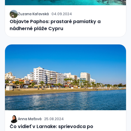
Zuzana Kaľavská
·
04.09.2024
J
Objavte Paphos: prastaré pamiatky a
nádherné pláže Cypru
Anna Maťová
·
25.08.2024
J
Čo vidieť v Larnake: sprievodca po