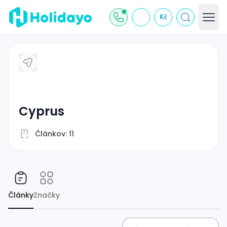
Kč
cyprus
Článkov: 11
Články
Značky