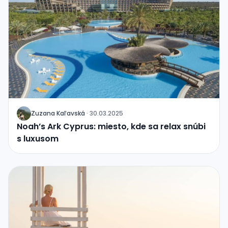
Zuzana Kaľavská
·
30.03.2025
J
Noah’s Ark Cyprus: miesto, kde sa relax snúbi
s luxusom