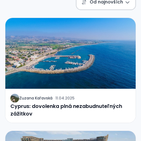
Od najnovších
Zuzana Kaľavská
·
11.04.2025
J
Cyprus: dovolenka plná nezabudnuteľných
zážitkov