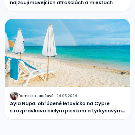
najzaujímavejších atrakciách a miestach
Dominika Jarošová
·
24.05.2024
J
Ayia Napa: obľúbené letovisko na Cypre
s rozprávkovo bielym pieskom a tyrkysovým
morom