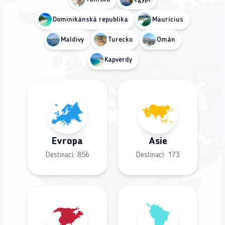
Dominikánská republika
Maurícius
Maldivy
Turecko
Omán
Kapverdy
Evropa
Asie
Destinací:
856
Destinací:
173