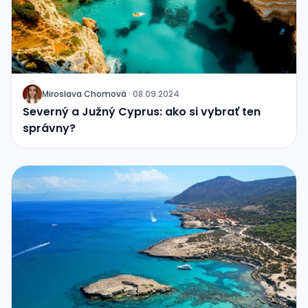
Miroslava Chomová
·
08.09.2024
J
Severný a Južný Cyprus: ako si vybrať ten
správny?