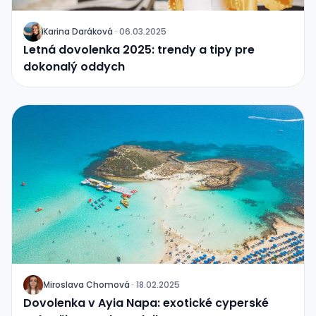
Karina Daráková
·
06.03.2025
J
Letná dovolenka 2025: trendy a tipy pre
dokonalý oddych
Miroslava Chomová
·
18.02.2025
J
Dovolenka v Ayia Napa: exotické cyperské