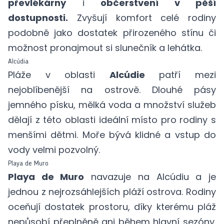
převlékárny
i
občerstvení v pěší
dostupnosti.
Zvyšují komfort celé rodiny
podobně jako dostatek přirozeného stínu či
možnost pronajmout si slunečník a lehátka.
Alcúdia
Pláže v oblasti
Alcúdie
patří mezi
nejoblíbenější na ostrově. Dlouhé pásy
jemného písku, mělká voda a množství služeb
dělají z této oblasti ideální místo pro rodiny s
menšími dětmi. Moře bývá klidné a vstup do
vody velmi pozvolný.
Playa de Muro
Playa de Muro
navazuje na Alcúdiu a je
jednou z nejrozsáhlejších pláží ostrova. Rodiny
oceňují dostatek prostoru, díky kterému pláž
nepůsobí přeplněně ani během hlavní sezóny.