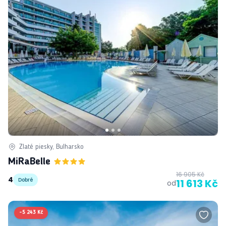
Zlaté piesky, Bulharsko
MiRaBelle
16 905 Kč
4
Dobré
11 613 Kč
od
-
5 243 Kč