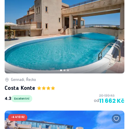
Gennadi, Řecko
Costa Konte
20 139 Kč
4.3
Excelentní
11 662 Kč
od
-
4 410 Kč