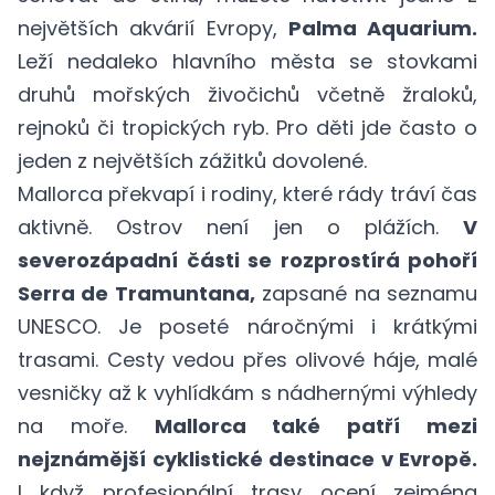
největších akvárií Evropy,
Palma Aquarium.
Leží nedaleko hlavního města se stovkami
druhů mořských živočichů včetně žraloků,
rejnoků či tropických ryb. Pro děti jde často o
jeden z největších zážitků dovolené.
Mallorca překvapí i rodiny, které rády tráví čas
aktivně. Ostrov není jen o plážích.
V
severozápadní části se rozprostírá pohoří
Serra de Tramuntana,
zapsané na seznamu
UNESCO. Je poseté náročnými i krátkými
trasami. Cesty vedou přes olivové háje, malé
vesničky až k vyhlídkám s nádhernými výhledy
na moře.
Mallorca také patří mezi
nejznámější cyklistické destinace v Evropě.
I když profesionální trasy ocení zejména