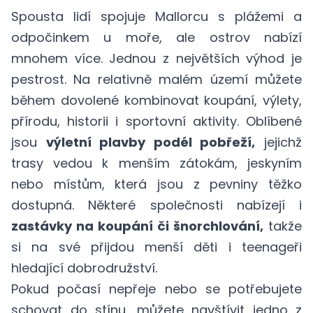
Spousta lidí spojuje Mallorcu s plážemi a
odpočinkem u moře, ale ostrov nabízí
mnohem více. Jednou z největších výhod je
pestrost. Na relativně malém území můžete
během dovolené kombinovat koupání, výlety,
přírodu, historii i sportovní aktivity. Oblíbené
jsou
výletní plavby podél pobřeží,
jejichž
trasy vedou k menším zátokám, jeskyním
nebo místům, která jsou z pevniny těžko
dostupná. Některé společnosti nabízejí i
zastávky na koupání či šnorchlování,
takže
si na své přijdou menší děti i teenageři
hledající dobrodružství.
Pokud počasí nepřeje nebo se potřebujete
schovat do stínu, můžete navštívit jedno z