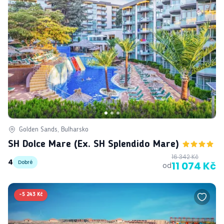
Golden Sands, Bulharsko
SH Dolce Mare (ex. SH Splendido Mare)
16 342 Kč
4
Dobré
11 074 Kč
od
-
5 243 Kč