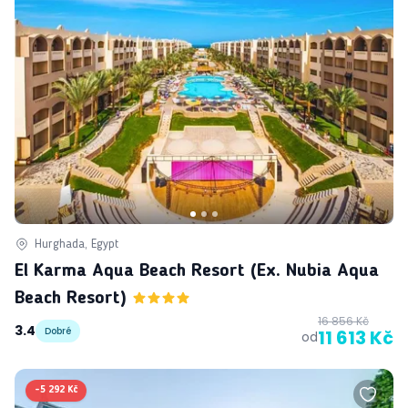
Hurghada, Egypt
El Karma Aqua Beach Resort (ex. Nubia Aqua
Beach Resort)
16 856 Kč
3.4
Dobré
11 613 Kč
od
-
5 292 Kč