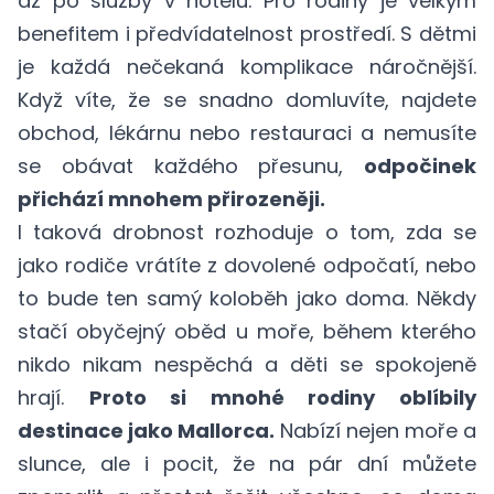
až po služby v hotelu. Pro rodiny je velkým
benefitem i předvídatelnost prostředí. S dětmi
je každá nečekaná komplikace náročnější.
Když víte, že se snadno domluvíte, najdete
obchod, lékárnu nebo restauraci a nemusíte
se obávat každého přesunu,
odpočinek
přichází mnohem přirozeněji.
I taková drobnost rozhoduje o tom, zda se
jako rodiče vrátíte z dovolené odpočatí, nebo
to bude ten samý koloběh jako doma. Někdy
stačí obyčejný oběd u moře, během kterého
nikdo nikam nespěchá a děti se spokojeně
hrají.
Proto si mnohé rodiny oblíbily
destinace jako Mallorca.
Nabízí nejen moře a
slunce, ale i pocit, že na pár dní můžete