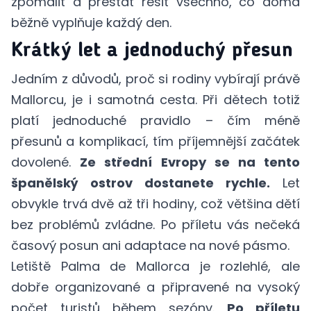
zpomalit a přestat řešit všechno, co doma
běžně vyplňuje každý den.
Krátký let a jednoduchý přesun
Jedním z důvodů, proč si rodiny vybírají právě
Mallorcu, je i samotná cesta. Při dětech totiž
platí jednoduché pravidlo – čím méně
přesunů a komplikací, tím příjemnější začátek
dovolené.
Ze střední Evropy se na tento
španělský ostrov dostanete rychle.
Let
obvykle trvá dvě až tři hodiny, což většina dětí
bez problémů zvládne. Po příletu vás nečeká
časový posun ani adaptace na nové pásmo.
Letiště Palma de Mallorca je rozlehlé, ale
dobře organizované a připravené na vysoký
počet turistů během sezóny.
Po příletu