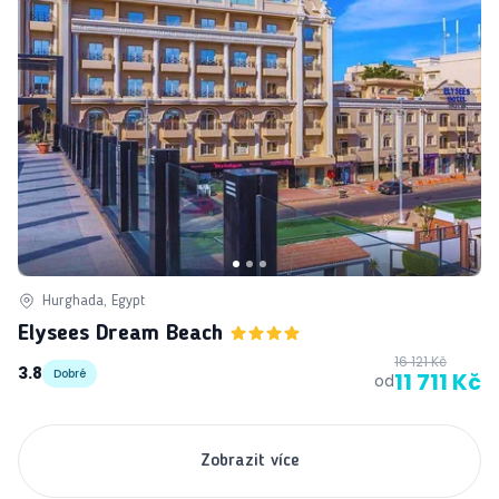
Hurghada, Egypt
Elysees Dream Beach
16 121 Kč
3.8
Dobré
11 711 Kč
od
Zobrazit více