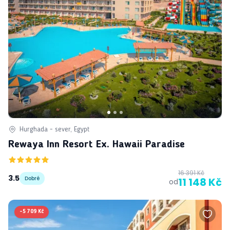
Hurghada - sever, Egypt
Rewaya Inn Resort Ex. Hawaii Paradise
16 391 Kč
3.5
Dobré
11 148 Kč
od
-
5 709 Kč