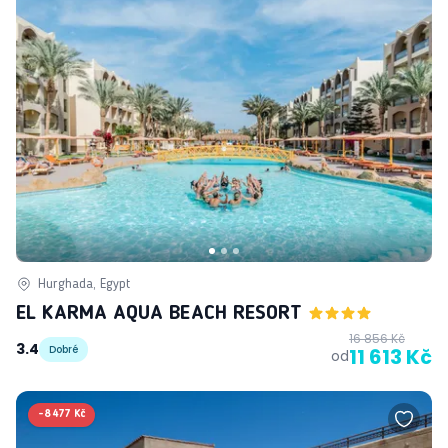
Hurghada, Egypt
EL KARMA AQUA BEACH RESORT
16 856 Kč
3.4
Dobré
11 613 Kč
od
-
8 477 Kč