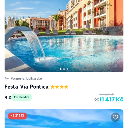
Pomorie, Bulharsko
Festa Via Pontica
17 126 Kč
4.2
Excelentní
11 417 Kč
od
-
5 243 Kč