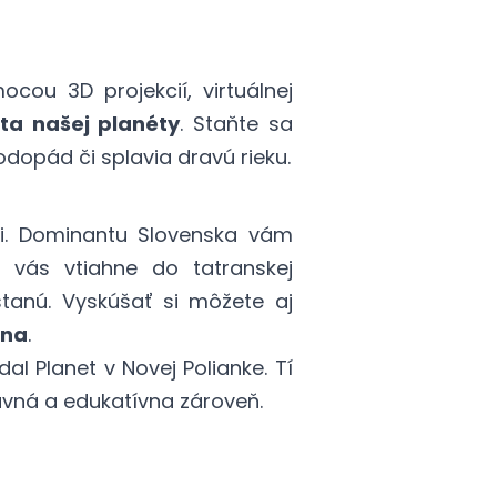
ocou 3D projekcií, virtuálnej
a našej planéty
. Staňte sa
dopád či splavia dravú rieku.
i. Dominantu Slovenska vám
á vás vtiahne do tatranskej
ostanú. Vyskúšať si môžete aj
ena
.
al Planet v Novej Polianke. Tí
avná a edukatívna zároveň.