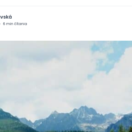
avská
·
6
min čítania