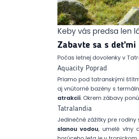
Keby vás predsa len lá
Zabavte sa s deťmi
Počas letnej dovolenky v Tatr
Aquacity Poprad
Priamo pod tatranskými štít
aj vnútorné bazény s termál
atrakcií
. Okrem zábavy ponúk
Tatralandia
Jedinečné zážitky pre rodiny
slanou vodou
, umelé vlny 
horúceho leta je v tropicko