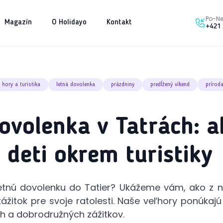
Po-Ne
Magazín
O Holidayo
Kontakt
+421 
hory a turistika
letná dovolenka
prázdniny
predĺžený víkend
prírod
ovolenka v Tatrách: a
 deti okrem turistiky
etnú dovolenku do Tatier? Ukážeme vám, ako z n
žitok pre svoje ratolesti. Naše veľhory ponúkajú 
ch a dobrodružných zážitkov.