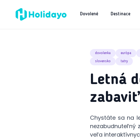
Dovolené
Destinace
dovolenka
európa
slovensko
tatry
Letná d
zabaviť
Chystáte sa na l
nezabudnuteľný zá
veľa interaktívny