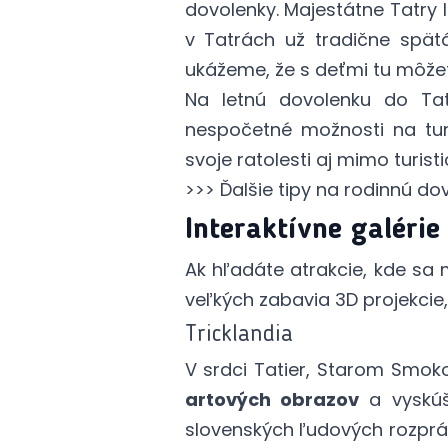
dovolenky. Majestátne Tatry l
v Tatrách už tradične spä
ukážeme, že s deťmi tu môž
Na letnú dovolenku do Tat
nespočetné možnosti na tur
svoje ratolesti aj mimo turist
>>> Ďalšie tipy na rodinnú do
Interaktívne galérie
Ak hľadáte atrakcie, kde sa 
veľkých zabavia 3D projekcie,
Tricklandia
V srdci Tatier, Starom Smoko
artových obrazov
a vyskú
slovenských ľudových rozpráv