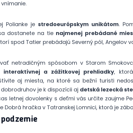
e vnímanie.
ej Polianke je
stredoeurópskym unikátom
. Pom
í sa dostanete na tie
najmenej prebádané miest
torí spod Tatier prebádajú Severný pól, Angelov vo
ávať netradičným spôsobom v Starom Smokovc
om
interaktívnej a zážitkovej prehliadky
, ktor
tívite aj miesta, na ktoré sa bežní turisti ned
 dobrodruhov je k dispozícii aj
detská lezecká st
as letnej dovolenky s deťmi vás určite zaujme Ped
e Dobrá hračka v Tatranskej Lomnici, ktorá je záb
é podzemie