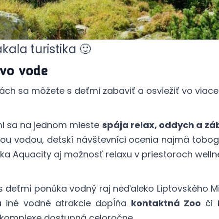
kala turistika 🙂
 vo vode
ách sa môžete s deťmi zabaviť a osviežiť vo viace
mi sa na jednom mieste
spája relax, oddych a z
nou vodou, detskí návštevníci ocenia najmä tobo
a Aquacity aj možnosť relaxu v priestoroch welln
 s deťmi ponúka vodný raj neďaleko Liptovského M
a iné vodné atrakcie dopĺňa
kontaktná Zoo
či
m komplexe dostupná celoročne.