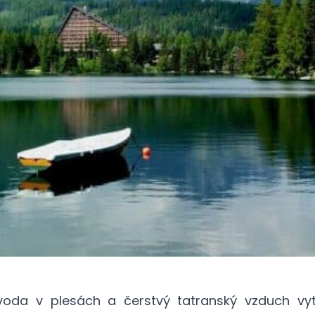
voda v plesách a čerstvý tatranský vzduch vytv