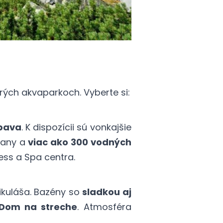
rých akvaparkoch. Vyberte si:
ábava
. K dispozícii sú vonkajšie
gany a
viac ako 300 vodných
ess a Spa centra.
ikuláša. Bazény so
sladkou aj
Dom na streche
. Atmosféra