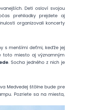
anejších. Deti osloví svojou
očas prehliadky prejdete aj
ulosti organizovali koncerty
ny s menšími deťmi, keďže jej
 je toto miesto aj významným
ede
. Socha jedného z nich je
eva Medvedej štôlne bude pre
ampu. Pozriete sa na miesta,