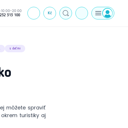
 10:00-20:00
Kč
J
232 313 100
a
s deťmi
ko
ej môžete spraviť
okrem turistiky aj