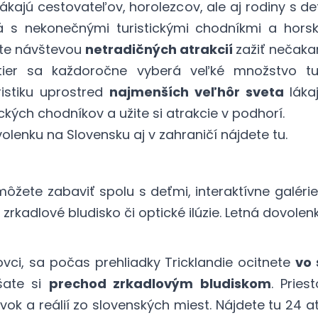
ákajú cestovateľov, horolezcov, ale aj rodiny s de
tá s nekonečnými turistickými chodníkmi a hor
ete návštevou
netradičných atrakcií
zažiť nečaka
ier sa každoročne vyberá veľké množstvo tur
istiku uprostred
najmenších veľhôr sveta
láka
ických chodníkov a užite si atrakcie v podhorí.
volenku na Slovensku aj v zahraničí nájdete
tu
.
môžete zabaviť spolu s deťmi, interaktívne galérie
 zrkadlové bludisko či optické ilúzie. Letná dovol
vci, sa počas prehliadky Tricklandie ocitnete
vo 
šate si
prechod zrkadlovým bludiskom
. Pries
ok a reálií zo slovenských miest. Nájdete tu 24 at