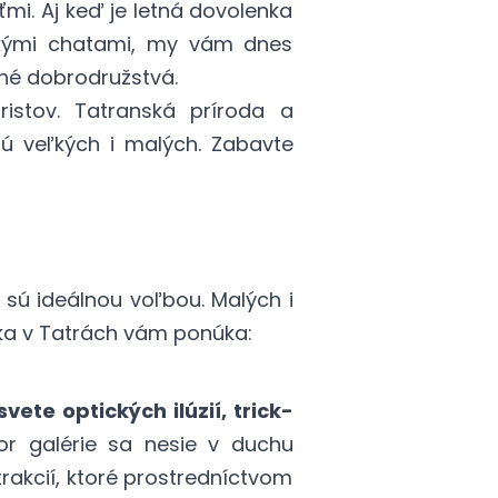
ťmi. Aj keď je letná dovolenka
skými chatami, my vám dnes
né dobrodružstvá.
istov. Tatranská príroda a
jú veľkých i malých. Zabavte
 sú ideálnou voľbou. Malých i
enka v Tatrách vám ponúka:
svete optických ilúzií, trick-
tor galérie sa nesie v duchu
rakcií, ktoré prostredníctvom