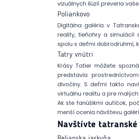
vizuálnych ilúzií preveria vaš
Poliankovo
Digitálna galéria v Tatransk
reality, tieňohry a simuláci
spolu s deťmi dobrodruhmi, k
Tatry vnútri
Krásy Tatier môžete spozn
predstavia prostredníctv
divočiny. S deťmi takto navš
virtuálnu realitu a pre malých
Ak ste fanúšikmi autíčok, poč
menší ocenia návštevu galéri
Navštívte tatransk
Belianska jaskyňa