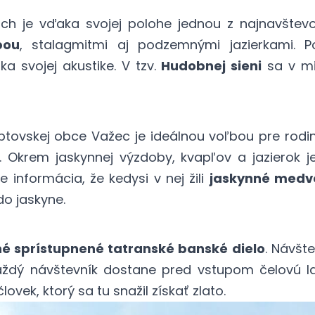
ch je vďaka svojej polohe jednou z najnavštevov
bou
, stalagmitmi aj podzemnými jazierkami. P
ka svojej akustike. V tzv.
Hudobnej sieni
sa v min
iptovskej obce Važec je ideálnou voľbou pre rodi
. Okrem jaskynnej výzdoby, kvapľov a jazierok
e informácia, že kedysi v nej žili
jaskynné medv
o jaskyne.
né sprístupnené tatranské banské dielo
. Návšt
aždý návštevník dostane pred vstupom čelovú l
lovek, ktorý sa tu snažil získať zlato.