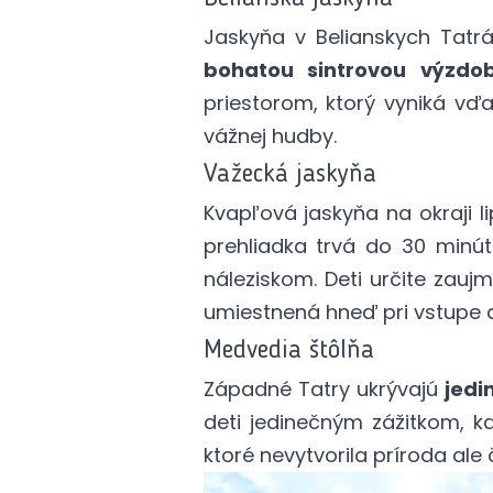
Jaskyňa v Belianskych Tatrá
bohatou sintrovou výzdo
priestorom, ktorý vyniká vďa
vážnej hudby.
Važecká jaskyňa
Kvapľová jaskyňa na okraji l
prehliadka trvá do 30 minút
náleziskom. Deti určite zaujm
umiestnená hneď pri vstupe d
Medvedia štôlňa
Západné Tatry ukrývajú
jedi
deti jedinečným zážitkom, k
ktoré nevytvorila príroda ale č