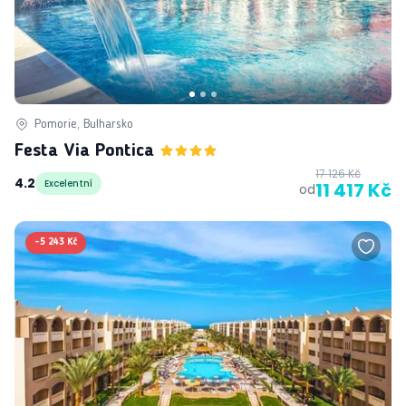
Pomorie, Bulharsko
Festa Via Pontica
17 126 Kč
4.2
Excelentní
11 417 Kč
od
-
5 243 Kč