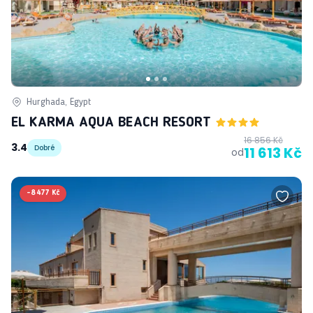
Hurghada, Egypt
EL KARMA AQUA BEACH RESORT
16 856 Kč
3.4
Dobré
11 613 Kč
od
-
8 477 Kč