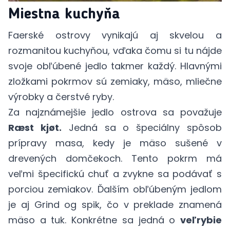
Miestna kuchyňa
Faerské ostrovy vynikajú aj skvelou a
rozmanitou kuchyňou, vďaka čomu si tu nájde
svoje obľúbené jedlo takmer každý. Hlavnými
zložkami pokrmov sú zemiaky, mäso, mliečne
výrobky a čerstvé ryby.
Za najznámejšie jedlo ostrova sa považuje
Ræst kjøt.
Jedná sa o špeciálny spôsob
prípravy masa, kedy je mäso sušené v
drevených domčekoch. Tento pokrm má
veľmi špecifickú chuť a zvykne sa podávať s
porciou zemiakov. Ďalším obľúbeným jedlom
je aj Grind og spik, čo v preklade znamená
mäso a tuk. Konkrétne sa jedná o
veľrybie