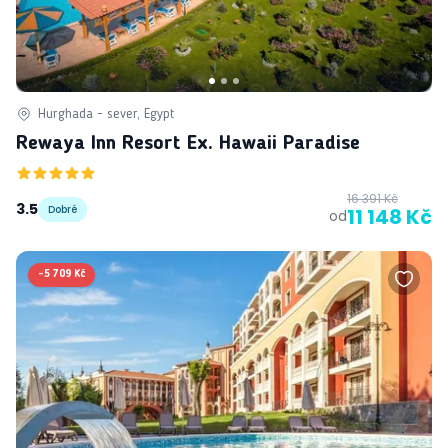
Hurghada - sever, Egypt
Rewaya Inn Resort Ex. Hawaii Paradise
16 391 Kč
3.5
Dobré
11 148 Kč
od
-
5 709 Kč