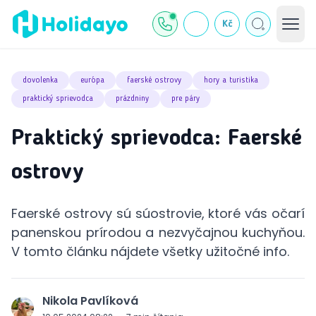
Kč
dovolenka
európa
faerské ostrovy
hory a turistika
praktický sprievodca
prázdniny
pre páry
Praktický sprievodca: Faerské
ostrovy
Faerské ostrovy sú súostrovie, ktoré vás očarí
panenskou prírodou a nezvyčajnou kuchyňou.
V tomto článku nájdete všetky užitočné info.
Nikola Pavlíková
J