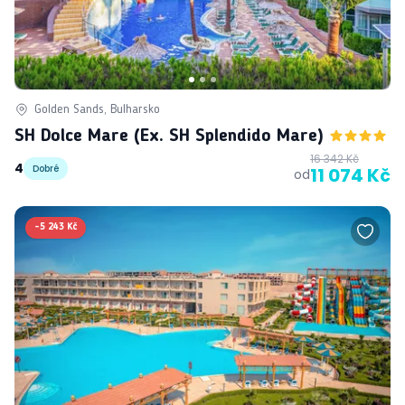
Golden Sands, Bulharsko
SH Dolce Mare (ex. SH Splendido Mare)
16 342 Kč
4
Dobré
11 074 Kč
od
-
5 243 Kč