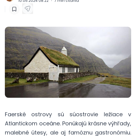
10.05.2024 08:22
·
7
min čítania
Faerské ostrovy sú súostrovie ležiace v
Atlantickom oceáne. Ponúkajú krásne výhľady,
malebné útesy, ale aj famóznu gastronómiu.