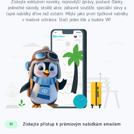
Získejte exkluzivní novinky, nejnovější zprávy, poutavé články,
jedinečné návody, skvělé akce, zábavné soutěže, speciální slevy a
tajné nabídky dříve než ostatní. Mějte jako první špičkové nabídky
v mailové schránce. Stačí jeden klik a budete VIP.
Získejte přístup k prémiovým nabídkám emailem
01