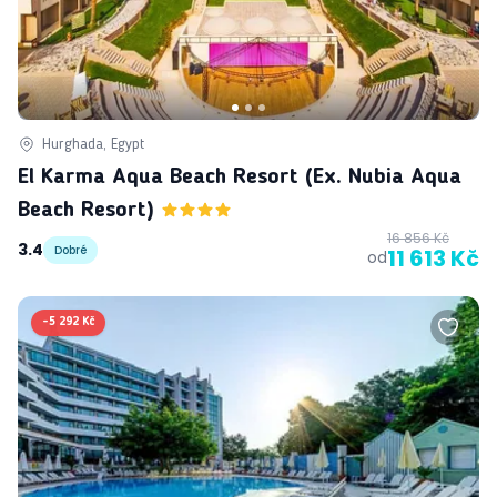
Hurghada, Egypt
El Karma Aqua Beach Resort (ex. Nubia Aqua
Beach Resort)
16 856 Kč
3.4
Dobré
11 613 Kč
od
-
5 292 Kč