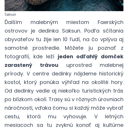
Saksun
Ďalším malebným miestom Faerských
ostrovov je dedinka Saksun. Podľa sčítania
obyvateľov tu žije len 10 ľudí, na čo vplýva aj
samotné prostredie. Môžete ju poznať z
fotografií, kde leží
jeden odľahlý domček
zarastený trávou
uprostred malebnej
prírody. V centre dedinky nájdeme historický
kostol, ktorý ponúka výhľad na okolité hory.
Od dedinky vedie aj niekoľko turistických trás
po blízkom okolí. Trasy sú v rôznych úrovniach
náročnosti, vďaka čomu si každý môže vybrať
cestu, ktorá mu vyhovuje. V letných
mesiacoch sa tu zvyknú konať aj kultúrne