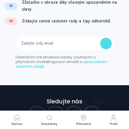
Zůstaňte v obraze díky včasným upozorněním na
02
slevy
Získejte cenné cestovní rady a tipy odborníků
03
Odesláním mé emailové adresy souhlasím s
přijímáním marketingových emailů a
zpracováním
osobních údajů.
Sledujte nás
Domov
Domov
Dovolenky
Dovolenky
Průvodce
Průvodce
Profil
Profil