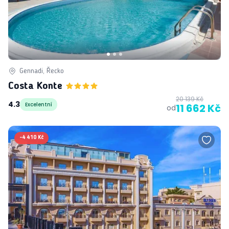
Gennadi, Řecko
Costa Konte
20 139 Kč
4.3
Excelentní
11 662 Kč
od
-
4 410 Kč