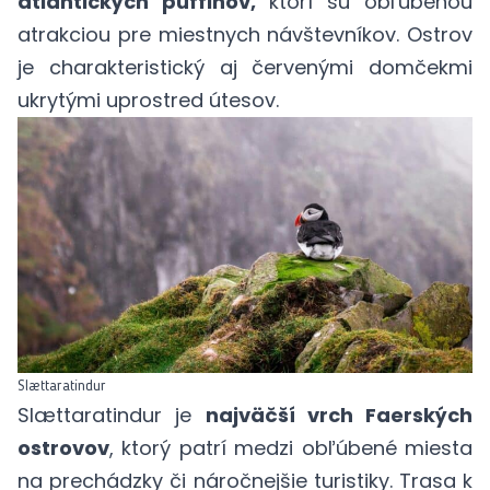
atlantických puffinov,
ktorí sú obľúbenou
atrakciou pre miestnych návštevníkov. Ostrov
je charakteristický aj červenými domčekmi
ukrytými uprostred útesov.
Slættaratindur
Slættaratindur je
najväčší vrch Faerských
ostrovov
, ktorý patrí medzi obľúbené miesta
na prechádzky či náročnejšie turistiky. Trasa k