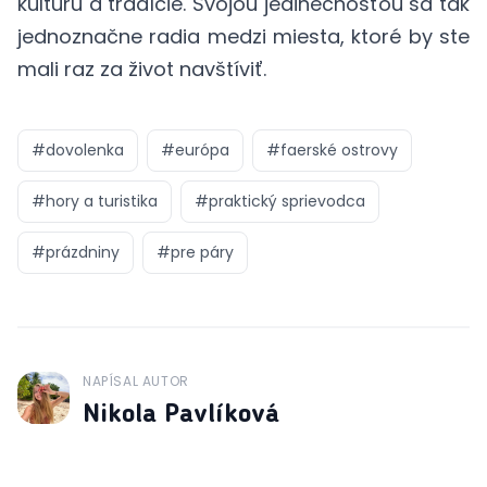
kultúru a tradície. Svojou jedinečnosťou sa tak
jednoznačne radia medzi miesta, ktoré by ste
mali raz za život navštíviť.
#
dovolenka
#
európa
#
faerské ostrovy
#
hory a turistika
#
praktický sprievodca
#
prázdniny
#
pre páry
NAPÍSAL AUTOR
J
Nikola Pavlíková