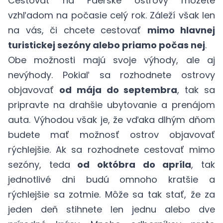
Cestovať na Faerské ostrovy môžete
vzhľadom na počasie celý rok. Záleží však len
na vás, či chcete cestovať
mimo hlavnej
turistickej sezóny alebo priamo počas nej
.
Obe možnosti majú svoje výhody, ale aj
nevýhody. Pokiaľ sa rozhodnete ostrovy
objavovať
od mája do septembra
, tak sa
pripravte na drahšie ubytovanie a prenájom
auta. Výhodou však je, že vďaka dlhým dňom
budete mať možnosť ostrov objavovať
rýchlejšie. Ak sa rozhodnete cestovať mimo
sezóny, teda
od októbra do apríla
, tak
jednotlivé dni budú omnoho kratšie a
rýchlejšie sa zotmie. Môže sa tak stať, že za
jeden deň stihnete len jednu alebo dve