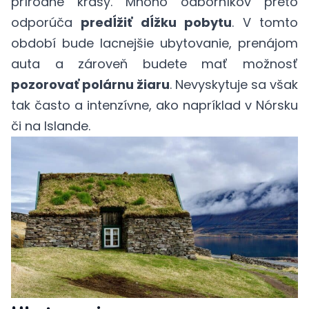
prírodné krásy. Mnoho odborníkov preto
odporúča
predĺžiť dĺžku pobytu
. V tomto
období bude lacnejšie ubytovanie, prenájom
auta a zároveň budete mať možnosť
pozorovať polárnu žiaru
. Nevyskytuje sa však
tak často a intenzívne, ako napríklad v Nórsku
či na Islande.