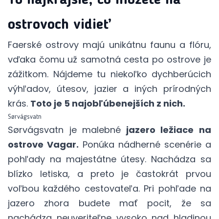
ostrovoch vidieť
Faerské ostrovy majú unikátnu faunu a flóru,
vďaka čomu už samotná cesta po ostrove je
zážitkom. Nájdeme tu niekoľko dychberúcich
výhľadov, útesov, jazier a iných prírodných
krás.
Toto je 5 najobľúbenejších z nich.
Sørvágsvatn
Sørvágsvatn je malebné
jazero ležiace na
ostrove Vagar.
Ponúka nádherné scenérie a
pohľady na majestátne útesy. Nachádza sa
blízko letiska, a preto je častokrát prvou
voľbou každého cestovateľa. Pri pohľade na
jazero zhora budete mať pocit, že sa
nachádza neuveriteľne vysoko nad hladinou