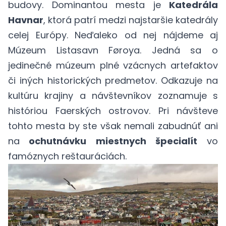
budovy. Dominantou mesta je
Katedrála
Havnar
, ktorá patrí medzi najstaršie katedrály
celej Európy. Neďaleko od nej nájdeme aj
Múzeum Listasavn Føroya. Jedná sa o
jedinečné múzeum plné vzácnych artefaktov
či iných historických predmetov. Odkazuje na
kultúru krajiny a návštevníkov zoznamuje s
históriou Faerských ostrovov. Pri návšteve
tohto mesta by ste však nemali zabudnúť ani
na
ochutnávku miestnych špecialít
vo
famóznych reštauráciách.