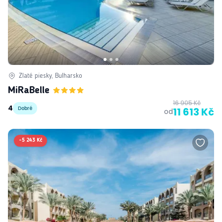
Zlaté piesky, Bulharsko
MiRaBelle
16 905 Kč
4
Dobré
11 613 Kč
od
-
5 243 Kč