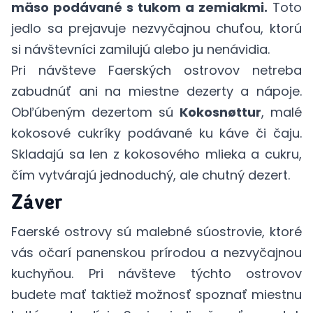
mäso podávané s tukom a zemiakmi.
Toto
jedlo sa prejavuje nezvyčajnou chuťou, ktorú
si návštevníci zamilujú alebo ju nenávidia.
Pri návšteve Faerských ostrovov netreba
zabudnúť ani na miestne dezerty a nápoje.
Obľúbeným dezertom sú
Kokosnøttur
, malé
kokosové cukríky podávané ku káve či čaju.
Skladajú sa len z kokosového mlieka a cukru,
čím vytvárajú jednoduchý, ale chutný dezert.
Záver
Faerské ostrovy sú malebné súostrovie, ktoré
vás očarí panenskou prírodou a nezvyčajnou
kuchyňou. Pri návšteve týchto ostrovov
budete mať taktiež možnosť spoznať miestnu