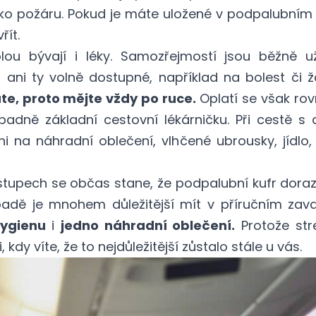
iziko požáru. Pokud je máte uložené v podpalubn
řít.
ou bývají i léky. Samozřejmostí jsou běžně už
ani ty volně dostupné, například na bolest či 
áte, proto mějte vždy po ruce.
Oplatí se však rovně
řípadně základní cestovní lékárničku. Při cestě s
 na náhradní oblečení, vlhčené ubrousky, jídlo, 
stupech se občas stane, že podpalubní kufr doraz
adě je mnohem důležitější mít v příručním zav
hygienu
i
jedno náhradní oblečení.
Protože str
dy víte, že to nejdůležitější zůstalo stále u vás.