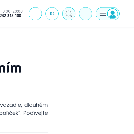
 10:00-20:00
Kč
J
232 313 100
čním
zavazadle, dlouhém
alíček“. Podívejte