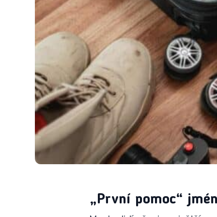
„První pomoc“ jmén