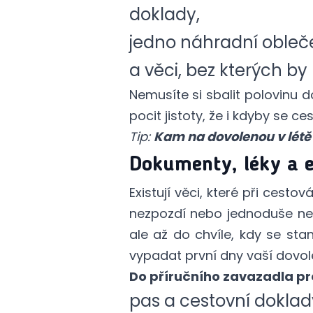
doklady,
jedno náhradní obleče
a věci, bez kterých b
Nemusíte si sbalit polovinu 
pocit jistoty, že i kdyby se c
Tip:
Kam na dovolenou v létě 
Dokumenty, léky a e
Existují věci, které při cest
nezpozdí nebo jednoduše nep
ale až do chvíle, kdy se sta
vypadat první dny vaší dovol
Do příručního zavazadla pr
pas a cestovní doklad