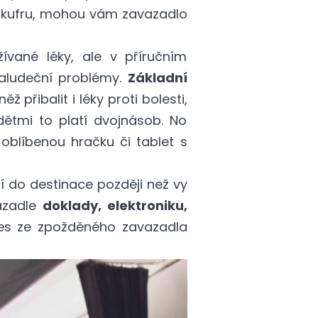
ím kufru, mohou vám zavazadlo
ívané léky, ale v příručním
žaludeční problémy.
Základní
ž přibalit i léky proti bolesti,
 dětmi to platí dvojnásob. No
oblíbenou hračku či tablet s
í do destinace později než vy
azadle
doklady, elektroniku,
es ze zpožděného zavazadla