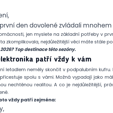
ní,
y první den dovolené zvládali mnohem
domácnosti, jen myslete na základní potřeby v prv
esta zkomplikovala, nejdůležitější věci máte stále po
2026? Top destinace této sezóny.
lektronika patří vždy k vám
ování letadlem neměly skončit v podpalubním kufru
řicestuje spolu s vámi. Možná vypadají jako m
nou nechtěnou realitou. A co je nejdůležitější, p
ené.
oto vždy patří zejména:
y,