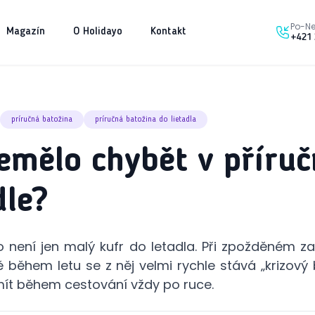
Po-Ne
Magazín
O Holidayo
Kontakt
+421 
príručná batožina
príručná batožina do lietadla
emělo chybět v příru
le?
o není jen malý kufr do letadla. Při zpožděném 
 během letu se z něj velmi rychle stává „krizový b
 mít během cestování vždy po ruce.