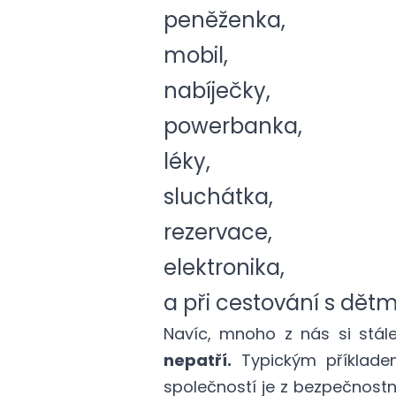
peněženka,
mobil,
nabíječky,
powerbanka,
léky,
sluchátka,
rezervace,
elektronika,
a při cestování s dětmi
Navíc, mnoho z nás si stá
nepatří.
Typickým příkladem
společností je z bezpečnost