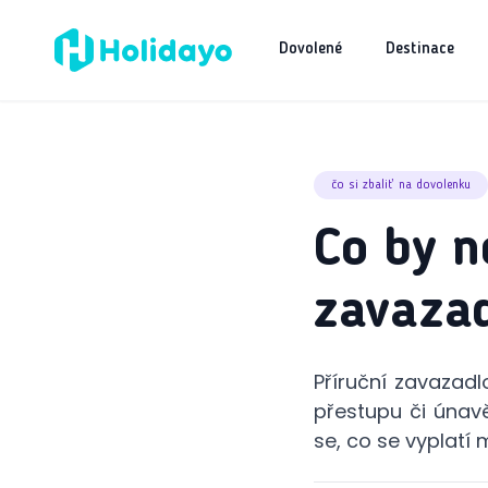
Dovolené
Destinace
čo si zbaliť na dovolenku
Co by n
zavazad
Příruční zavazadl
přestupu či únavě
se, co se vyplatí