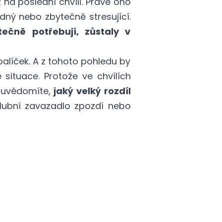
 na poslední chvíli. Právě ono
ný nebo zbytečně stresující.
tečně potřebují, zůstaly v
balíček. A z tohoto pohledu by
ituace. Protože ve chvílích
e uvědomíte,
jaký velký rozdíl
ubní zavazadlo zpozdí nebo