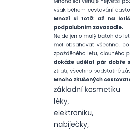
Mnoho lidí věnuje největší po
však během cestování často 
Mnozí si totiž až na leti
podpalubním zavazadle.
Nejde jen o malý batoh do let
měl obsahovat všechno, co 
zpožděného letu, dlouhého př
dokáže udělat pár dobře s
ztratí, všechno podstatné zůs
Mnoho zkušených cestovatelů
základní kosmetiku
léky,
elektroniku,
nabíječky,