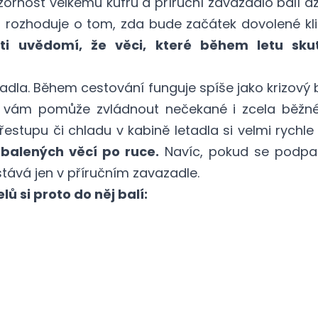
zornost velkému kufru a příruční zavazadlo balí až
rozhoduje o tom, zda bude začátek dovolené klid
šti uvědomí, že věci, které během letu sku
adla. Během cestování funguje spíše jako krizový 
vám pomůže zvládnout nečekané i zcela běžné s
estupu či chladu v kabině letadla si velmi rychl
balených věcí po ruce.
Navíc, pokud se podpal
tává jen v příručním zavazadle.
 si proto do něj balí: