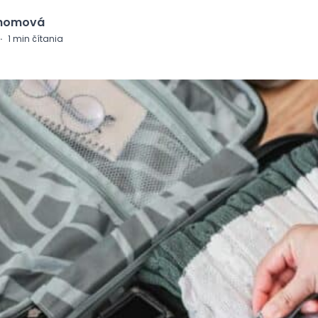
Chomová
·
1
min čítania