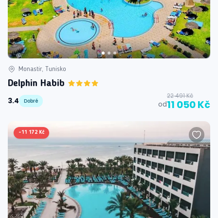
Monastir, Tunisko
Delphin Habib
22 491 Kč
3.4
Dobré
11 050 Kč
od
-
11 172 Kč