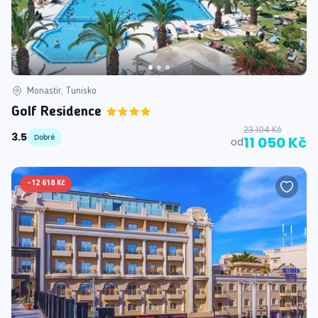
Monastir, Tunisko
Golf Residence
23 104 Kč
3.5
Dobré
11 050 Kč
od
-
12 618 Kč