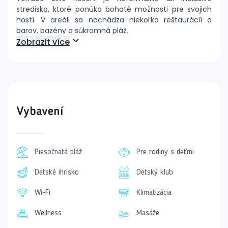
stredisko, ktoré ponúka bohaté možnosti pre svojich
hostí. V areáli sa nachádza niekoľko reštaurácií a
barov, bazény a súkromná pláž.
Zobrazit více
Elegantný Hotel s Prvotriednymi Službami
Hotel pozostáva zo štyroch päťposchodových blokov s
celkovým počtom 370 izieb. Je ideálnym miestom pre
hostí všetkých vekových kategórií, vrátane rodín s
deťmi. Komfortné izby umožňujú ubytovať až dve deti
na prístelke.
Vybavení
Hotel disponuje nádhernou piesočnatou plážou, na
ktorú je možný bezplatný transfer niekoľkokrát denne.
Piesočnatá pláž
Pre rodiny s deťmi
Vybavenie izieb
klimatizácia
Detské ihrisko
Detský klub
telefón
LCD sat TV
Wi-Fi
Klimatizácia
minibar (denne doplňovaný nealkoholickými
nápojmi)
Wellness
Masáže
trezor (zadarmo)