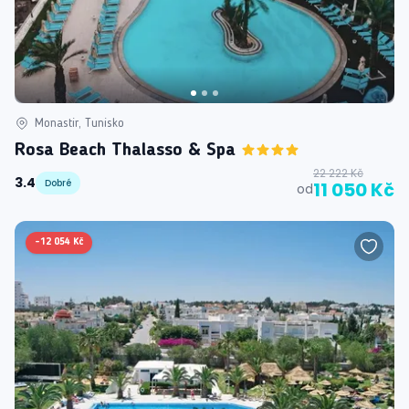
Monastir, Tunisko
Rosa Beach Thalasso & Spa
22 222 Kč
3.4
Dobré
11 050 Kč
od
-
12 054 Kč