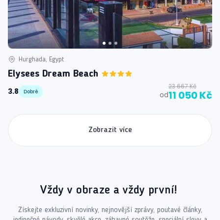
Hurghada, Egypt
Elysees Dream Beach
23 667 Kč
3.8
Dobré
11 050 Kč
od
Zobrazit více
Vždy v obraze a vždy první!
Získejte exkluzivní novinky, nejnovější zprávy, poutavé články,
jedinečné návody, skvělé akce, zábavné soutěže, speciální slevy a