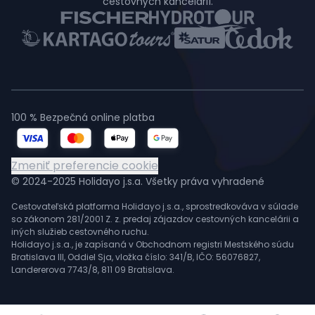
cestovných kancelárií.
100 % Bezpečná online platba
Zmeniť preferencie cookie
© 2024-2025 Holidayo j.s.a. Všetky práva vyhradené
Cestovateľská platforma Holidayo j.s.a., sprostredkováva v súlade
so zákonom 281/2001 Z. z. predaj zájazdov cestovných kancelárii a
iných služieb cestovného ruchu.
Holidayo j.s.a., je zapísaná v Obchodnom registri Mestského súdu
Bratislava III, Oddiel Sja, vložka číslo: 341/B, IČO: 56076827,
Landererova 7743/8, 811 09 Bratislava.