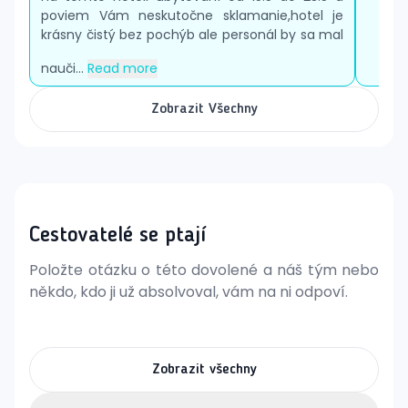
internetová kaviareň (za poplatok)
poviem Vám neskutočne sklamanie,hotel je
práčovňa (za poplatok)
krásny čistý bez pochýb ale personál by sa mal
obchody
nauči...
Read more
konferenčná miestnosť
bazén (lehátka, slnečníky a osušky zadarmo)
Zobrazit Všechny
detský bazén
tobogány
detské ihrisko
miniklub (pre deti 4-12 rokov)
Plážové vybavenie
piesočnatá
Cestovatelé se ptají
lehátka, slnečníky a osušky zadarmo
plážový bar
Položte otázku o této dovolené a náš tým nebo
kyvadlová doprava z hotela na pláž zadarmo
někdo, kdo ji už absolvoval, vám na ni odpoví.
Voľnočasové aktivity a Wellness
nepravidelné animačné programy
večerné programy
Zobrazit všechny
aerobic
stolný tenis