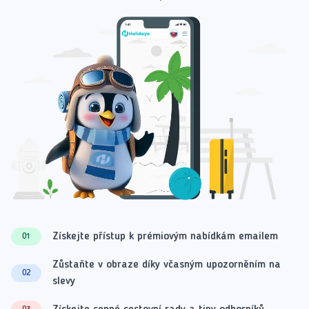
Získejte přístup k prémiovým nabídkám emailem
01
Zůstaňte v obraze díky včasným upozorněním na
02
slevy