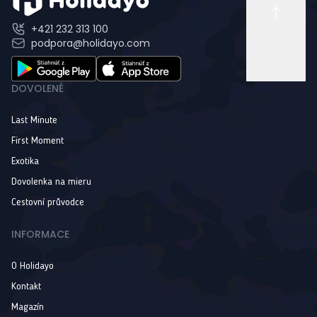
+421 232 313 100
podpora@holidayo.com
DOVOLENÉ
Last Minute
First Moment
Exotika
Dovolenka na mieru
Cestovní průvodce
INFORMACE
O Holidayo
Kontakt
Magazín