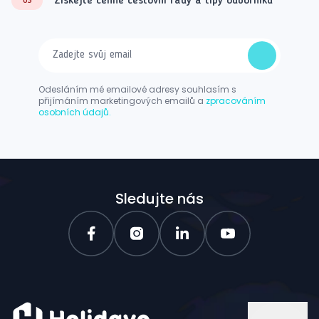
Získejte cenné cestovní rady a tipy odborníků
03
Odesláním mé emailové adresy souhlasím s
přijímáním marketingových emailů a
zpracováním
osobních údajů.
Sledujte nás