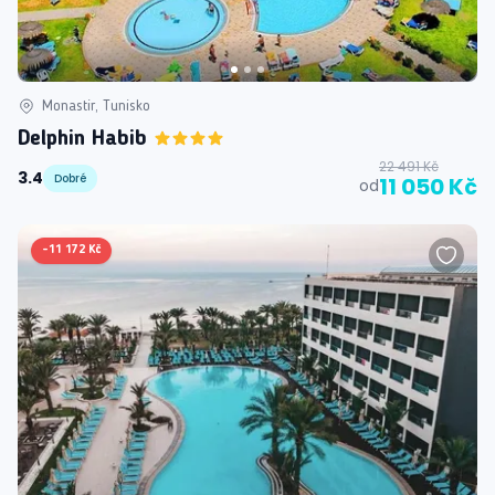
Monastir, Tunisko
Delphin Habib
22 491 Kč
3.4
Dobré
11 050 Kč
od
-
11 172 Kč