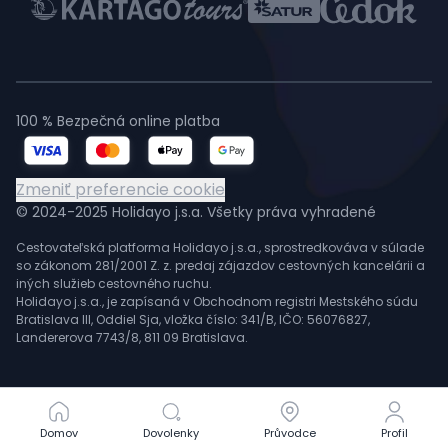
100 % Bezpečná online platba
Zmeniť preferencie cookie
© 2024-2025 Holidayo j.s.a. Všetky práva vyhradené
Cestovateľská platforma Holidayo j.s.a., sprostredkováva v súlade
so zákonom 281/2001 Z. z. predaj zájazdov cestovných kancelárii a
iných služieb cestovného ruchu.
Holidayo j.s.a., je zapísaná v Obchodnom registri Mestského súdu
Bratislava III, Oddiel Sja, vložka číslo: 341/B, IČO: 56076827,
Landererova 7743/8, 811 09 Bratislava.
Domov
Domov
Dovolenky
Dovolenky
Průvodce
Průvodce
Profil
Profil