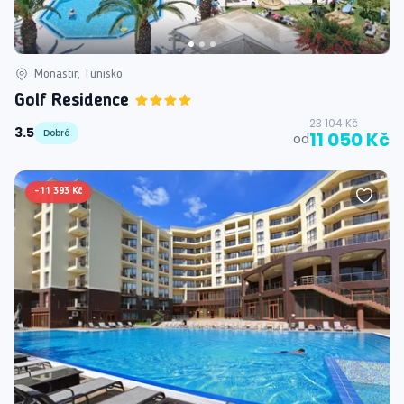
Monastir, Tunisko
Golf Residence
23 104 Kč
3.5
Dobré
11 050 Kč
od
-
11 393 Kč