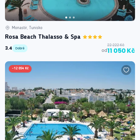
Monastir, Tunisko
Rosa Beach Thalasso & Spa
22 222 Kč
3.4
Dobré
11 050 Kč
od
-
12 054 Kč