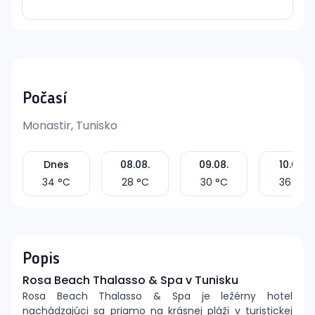
Počasí
Monastir, Tunisko
Dnes
08.08.
09.08.
10.08.
34
°C
28
°C
30
°C
36
°C
Popis
Rosa Beach Thalasso & Spa v Tunisku
Rosa Beach Thalasso & Spa je ležérny hotel
nachádzajúci sa priamo na krásnej pláži v turistickej