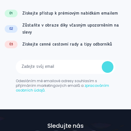
Získejte přístup k prémiovým nabídkám emailem
01
Zůstaňte v obraze díky včasným upozorněním na
02
slevy
Získejte cenné cestovní rady a tipy odborníků
03
Odesláním mé emailové adresy souhlasím s
přijímáním marketingových emailů a
zpracováním
osobních údajů.
Sledujte nás