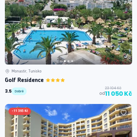
Monastir, Tunisko
Golf Residence
23 104 Kč
3.5
Dobré
11 050 Kč
od
-
11 393 Kč