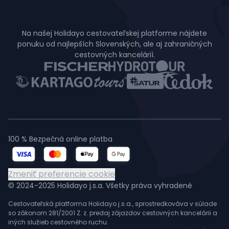
Na našej Holidayo cestovateľskej platforme nájdete
ponuku od najlepších Slovenských, ale aj zahraničných
cestovných kancelárií.
100 % Bezpečná online platba
Zmeniť preferencie cookie
© 2024-2025 Holidayo j.s.a. Všetky práva vyhradené
Cestovateľská platforma Holidayo j.s.a., sprostredkováva v súlade
so zákonom 281/2001 Z. z. predaj zájazdov cestovných kancelárii a
iných služieb cestovného ruchu.