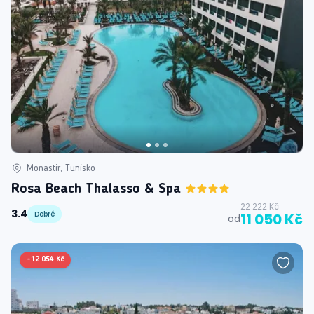
Monastir, Tunisko
Rosa Beach Thalasso & Spa
22 222 Kč
3.4
Dobré
11 050 Kč
od
-
12 054 Kč