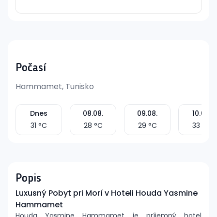
Počasí
Hammamet, Tunisko
Dnes
08.08.
09.08.
10.08.
31
°C
28
°C
29
°C
33
°C
Popis
Luxusný Pobyt pri Morí v Hoteli Houda Yasmine
Hammamet
Houda Yasmine Hammamet je príjemný hotel