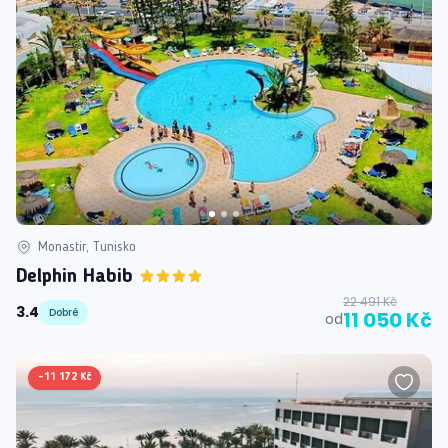
Monastir, Tunisko
Delphin Habib
22 491 Kč
3.4
Dobré
11 050 Kč
od
-
11 172 Kč