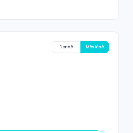
Denně
Měsíčně