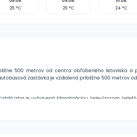
08.08.
09.08.
10.08.
25
°C
25
°C
24
°C
ližne 500 metrov od centra obľúbeného letoviska a pá
autobúsová zastávka je vzdialená približne 500 metrov od
aždá izba je vybavená klimatizáciou, televízorom, tele
ý je k dispozícii bez poplatku. V kúpeľni nechýba vysúšač
ná bez poplatku na vyžiadanie.