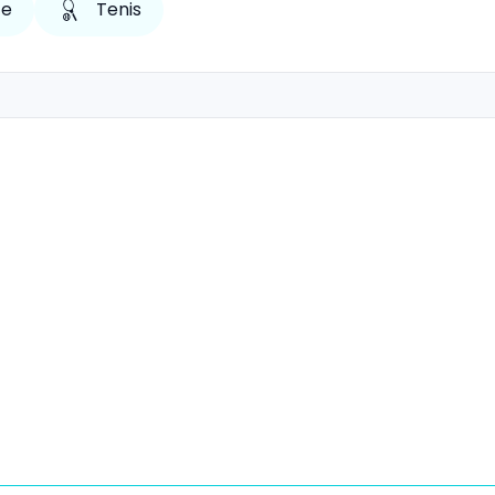
že
Tenis