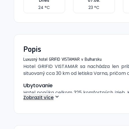
Dnes
07.08.
24
°C
23
°C
Popis
Luxusný hotel GRIFID VISTAMAR v Bulharsku
Hotel GRIFID VISTAMAR sa nachádza len prib
situovaný cca 30 km od letiska Varna, pričom 
Ubytovanie
Hotel ponúka celkom 325 komfortných izieb. K
Zobrazit více
doplňovaný. Hostia môžu využiť aj trezor, ktor
terasou, pričom detská postieľka je poskytova
Druhy izieb
Jednolôžkový pokoj