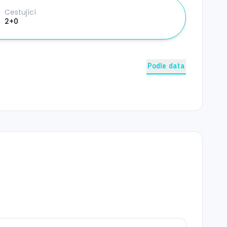
Cestující
2+0
Podle data