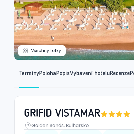
Všechny fotky
Termíny
Poloha
Popis
Vybavení hotelu
Recenze
P
GRIFID VISTAMAR
Golden Sands, Bulharsko