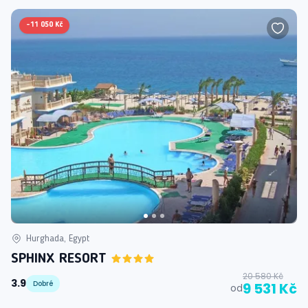
-
11 050 Kč
Hurghada, Egypt
SPHINX RESORT
20 580 Kč
3.9
Dobré
9 531 Kč
od