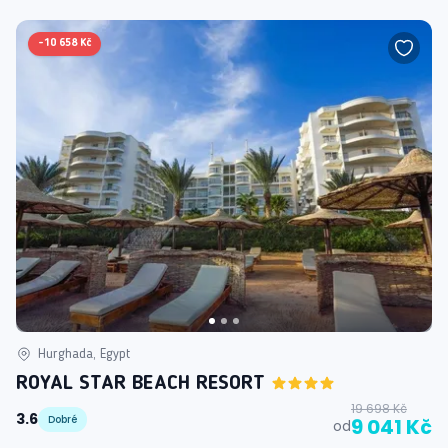
-
10 658 Kč
Hurghada, Egypt
ROYAL STAR BEACH RESORT
19 698 Kč
3.6
Dobré
9 041 Kč
od