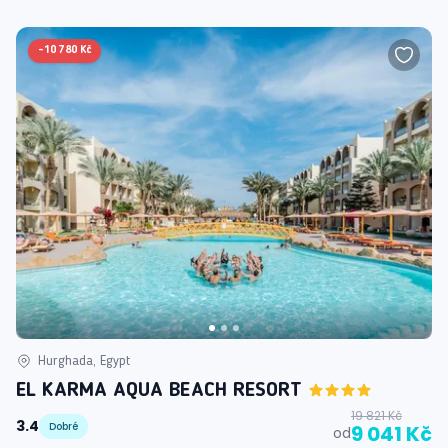
-
10 780 Kč
Hurghada, Egypt
EL KARMA AQUA BEACH RESORT
19 821 Kč
3.4
Dobré
9 041 Kč
od