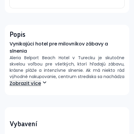
Popis
Vynikajúci hotel pre milovníkov zábavy a
slnenia
Aleria Belport Beach Hotel v Turecku je skutočne
skvelou voľbou pre všetkých, ktorí hľadajú zábavu,
krásne pláže a intenzívne slnenie. Ak má niekto rád
výhodné nakupovanie, centrum strediska sa nachádza
len na skok od hotela.
Zobrazit více
Poloha
Tento hotel sa nachádza priamo v srdci známeho
strediska Beldibi, iba 1,5 km od jeho centra. S
jednoduchým prístupom do nádherného Kemeru,
ktorý je len 12 km ďaleko, a s medzinárodným letiskom
Vybavení
v Antalyi, vzdialeným 40 km, je príchod do hotela
bezproblémový. Centrum Antalye je vzdialené len 25