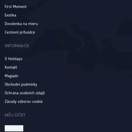
First Moment
Exotika
Dovolenka na mieru
Cestovní průvodce
INFORMACE
O Holidayo
Kontakt
Magazín
Obchodní podmínky
Ochrana osobních údajů
Zásady súborov cookie
MŮJ ÚČET
Prihlásiť sa