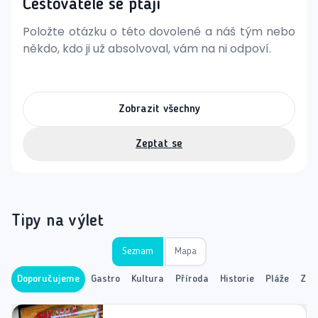
Cestovatelé se ptají
Položte otázku o této dovolené a náš tým nebo
někdo, kdo ji už absolvoval, vám na ni odpoví.
Zobrazit všechny
Zeptat se
Tipy na výlet
Seznam
Mapa
Doporučujeme
Gastro
Kultura
Příroda
Historie
Pláže
Záb