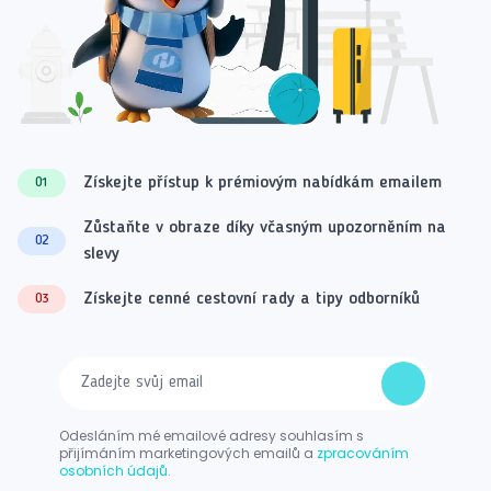
Získejte přístup k prémiovým nabídkám emailem
01
Zůstaňte v obraze díky včasným upozorněním na
02
slevy
Získejte cenné cestovní rady a tipy odborníků
03
Odesláním mé emailové adresy souhlasím s
přijímáním marketingových emailů a
zpracováním
osobních údajů.