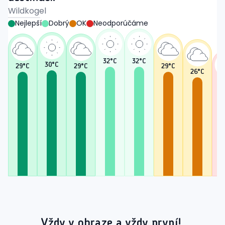
Wildkogel
Nejlepší
Dobrý
OK
Neodporúčáme
32
°C
32
°C
30
°C
29
°C
29
°C
29
°C
26
°C
2
Vždy v obraze a vždy první!