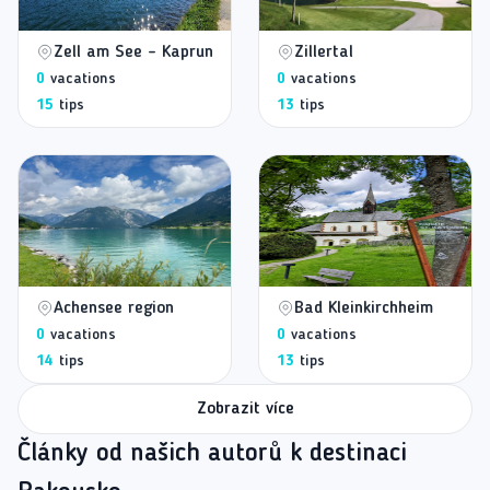
Zell am See - Kaprun
Zillertal
0
vacations
0
vacations
15
tips
13
tips
Achensee region
Bad Kleinkirchheim
0
vacations
0
vacations
14
tips
13
tips
Zobrazit více
Články od našich autorů k destinaci