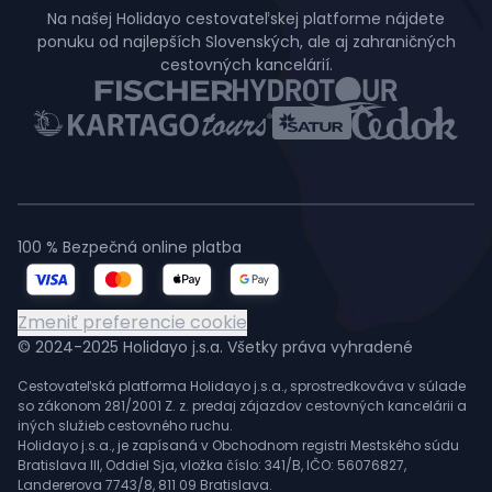
Na našej Holidayo cestovateľskej platforme nájdete
ponuku od najlepších Slovenských, ale aj zahraničných
cestovných kancelárií.
100 % Bezpečná online platba
Zmeniť preferencie cookie
© 2024-2025 Holidayo j.s.a. Všetky práva vyhradené
Cestovateľská platforma Holidayo j.s.a., sprostredkováva v súlade
so zákonom 281/2001 Z. z. predaj zájazdov cestovných kancelárii a
iných služieb cestovného ruchu.
Holidayo j.s.a., je zapísaná v Obchodnom registri Mestského súdu
Bratislava III, Oddiel Sja, vložka číslo: 341/B, IČO: 56076827,
Landererova 7743/8, 811 09 Bratislava.