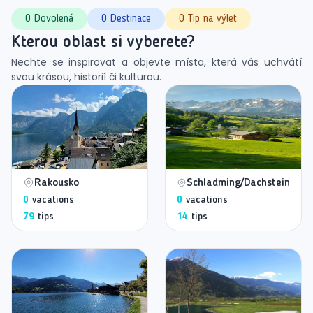
0 Dovolená
0 Destinace
0 Tip na výlet
Kterou oblast si vyberete?
Nechte se inspirovat a objevte místa, která vás uchvátí
svou krásou, historií či kulturou.
Rakousko
Schladming/Dachstein
0
vacations
0
vacations
79
tips
14
tips