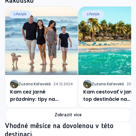
Rakousko
Lifestyle
Lifestyle
Zuzana
Kaľavská
·
24.12.2024
Zuzana
Kaľavská
·
20.1
J
J
Kam cez jarné
Kam cestovať v januá
prázdniny: tipy na
top destinácie na
rodinnú dovolenku
začiatok roka
Zobrazit více
Vhodné měsíce na dovolenou v této
destinaci.