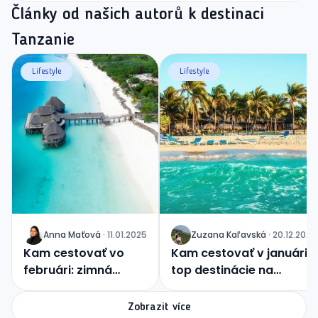
Články od našich autorů k destinaci
Tanzanie
Lifestyle
Lifestyle
Anna
Maťová
·
11.01.2025
Zuzana
Kaľavská
·
20.12.2024
J
J
Kam cestovať vo
Kam cestovať v januári:
februári: zimná
top destinácie na
idylka alebo tropický
začiatok roka
raj?
Zobrazit více