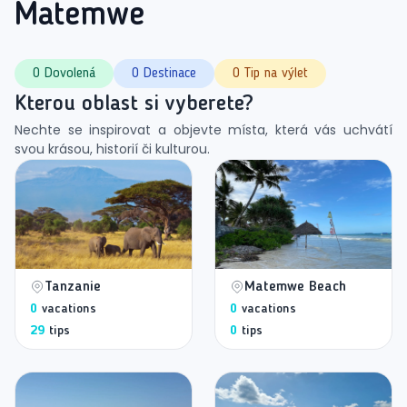
Matemwe
0 Dovolená
0 Destinace
0 Tip na výlet
Kterou oblast si vyberete?
Nechte se inspirovat a objevte místa, která vás uchvátí
svou krásou, historií či kulturou.
Tanzanie
Matemwe Beach
0
vacations
0
vacations
29
tips
0
tips