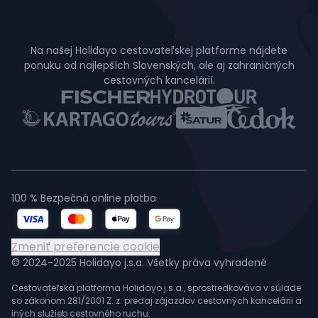
Na našej Holidayo cestovateľskej platforme nájdete
ponuku od najlepších Slovenských, ale aj zahraničných
cestovných kancelárií.
100 % Bezpečná online platba
Zmeniť preferencie cookie
© 2024-2025 Holidayo j.s.a. Všetky práva vyhradené
Cestovateľská platforma Holidayo j.s.a., sprostredkováva v súlade
so zákonom 281/2001 Z. z. predaj zájazdov cestovných kancelárii a
iných služieb cestovného ruchu.