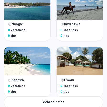
Nungwi
Kiwengwa
0
vacations
0
vacations
0
tips
0
tips
Kendwa
Pwani
0
vacations
0
vacations
0
tips
0
tips
Zobrazit více