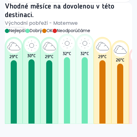
Vhodné měsíce na dovolenou v této
destinaci.
Východní pobřeží - Matemwe
Nejlepší
Dobrý
OK
Neodporúčáme
32
°C
32
°C
30
°C
29
°C
29
°C
29
°C
26
°C
2