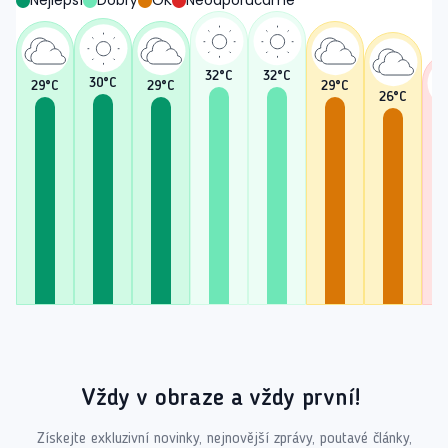
Nejlepší
Dobrý
OK
Neodporúčáme
32
°C
32
°C
30
°C
29
°C
29
°C
29
°C
26
°C
2
Vždy v obraze a vždy první!
Získejte exkluzivní novinky, nejnovější zprávy, poutavé články,