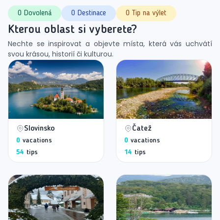
0 Dovolená
0 Destinace
0 Tip na výlet
Kterou oblast si vyberete?
Nechte se inspirovat a objevte místa, která vás uchvátí
svou krásou, historií či kulturou.
Slovinsko
Čatež
0
vacations
0
vacations
54
tips
14
tips