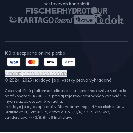
cestovných kancelárií.
100 % Bezpečná online platba
Zmeniť preferencie cookie
© 2024-2025 Holidayo j.s.a. Všetky práva vyhradené
Cestovateľská platforma Holidayo j.s.a., sprostredkováva v súlade
so zákonom 281/2001 Z. z. predaj zájazdov cestovných kancelárii a
iných služieb cestovného ruchu.
Holidayo j.s.a., je zapísaná v Obchodnom registri Mestského súdu
Bratislava III, Oddiel Sja, vložka číslo: 341/B, IČO: 56076827,
Landererova 7743/8, 811 09 Bratislava.