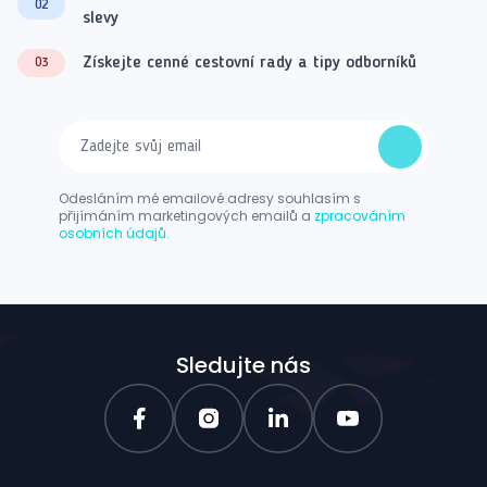
02
slevy
Získejte cenné cestovní rady a tipy odborníků
03
Odesláním mé emailové adresy souhlasím s
přijímáním marketingových emailů a
zpracováním
osobních údajů.
Sledujte nás