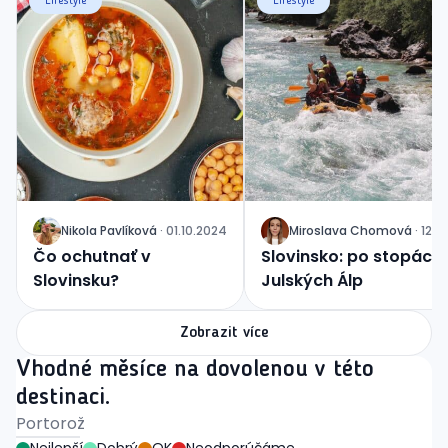
Lifestyle
Lifestyle
Nikola
Pavlíková
·
01.10.2024
Miroslava
Chomová
·
12.0
J
J
Čo ochutnať v
Slovinsko: po stopách
Slovinsku?
Julských Álp
Zobrazit více
Vhodné měsíce na dovolenou v této
destinaci.
Portorož