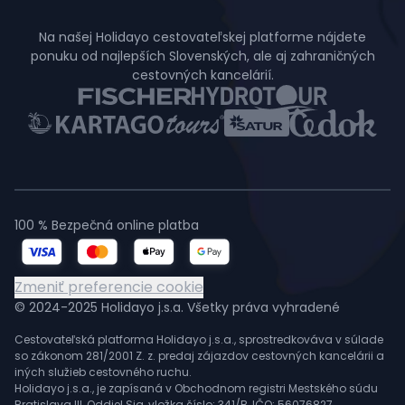
Na našej Holidayo cestovateľskej platforme nájdete
ponuku od najlepších Slovenských, ale aj zahraničných
cestovných kancelárií.
100 % Bezpečná online platba
Zmeniť preferencie cookie
© 2024-2025 Holidayo j.s.a. Všetky práva vyhradené
Cestovateľská platforma Holidayo j.s.a., sprostredkováva v súlade
so zákonom 281/2001 Z. z. predaj zájazdov cestovných kancelárii a
iných služieb cestovného ruchu.
Holidayo j.s.a., je zapísaná v Obchodnom registri Mestského súdu
Bratislava III, Oddiel Sja, vložka číslo: 341/B, IČO: 56076827,