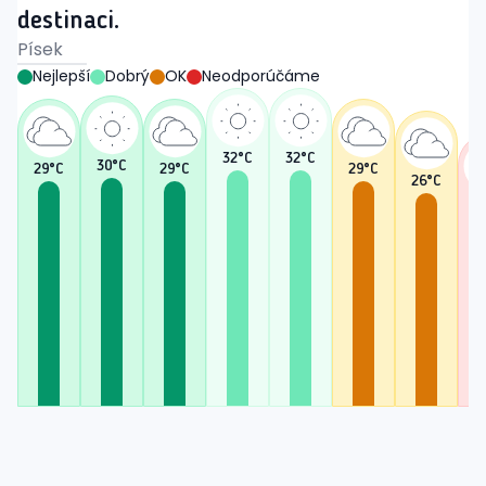
destinaci.
Písek
Nejlepší
Dobrý
OK
Neodporúčáme
32
°C
32
°C
30
°C
29
°C
29
°C
29
°C
26
°C
2