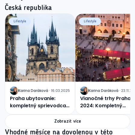
Česká republika
Lifestyle
Lifestyle
Karina
Daráková
·
16.03.2025
Karina
Daráková
·
23.11.2
J
J
Praha ubytovanie:
Vianočné trhy Praha
kompletný sprievodca
2024: Kompletný
ubytovaním v
sprievodca najkrajším
stovežatej matičke
trhmi v srdci Európy
Zobrazit více
Vhodné měsíce na dovolenou v této