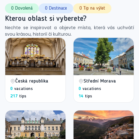
0 Dovolená
0 Destinace
0 Tip na výlet
Kterou oblast si vyberete?
Nechte se inspirovat a objevte místa, která vás uchvátí
svou krásou, historií či kulturou.
Česká republika
Střední Morava
0
vacations
0
vacations
217
tips
14
tips