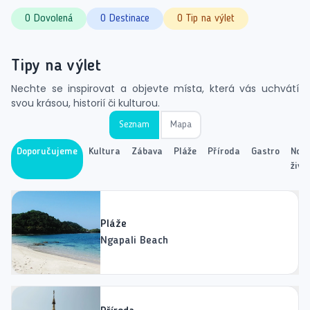
0 Dovolená
0 Destinace
0 Tip na výlet
Tipy na výlet
Nechte se inspirovat a objevte místa, která vás uchvátí
svou krásou, historií či kulturou.
Seznam
Mapa
Doporučujeme
Kultura
Zábava
Pláže
Příroda
Gastro
Noč
život
Pláže
Ngapali Beach