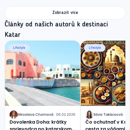
Zobrazit více
Články od našich autorů k destinaci
Katar
Lifestyle
Lifestyle
Miroslava
Chomová
·
06.02.2025
Silvia
Takácsová
·
13
J
J
Dovolenka Doha: krátky
Čo ochutnať v Kat
sprievodca po katarskom
cesta za vôňami a