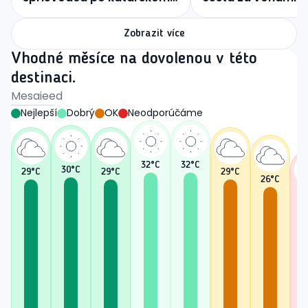
oriente
chuťami orientálne
kuchyne
Zobrazit více
Vhodné měsíce na dovolenou v této
destinaci.
Mesaieed
Nejlepší
Dobrý
OK
Neodporúčáme
32
°C
32
°C
30
°C
29
°C
29
°C
29
°C
26
°C
2