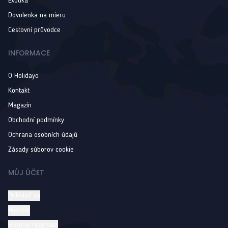
Exotika
Dovolenka na mieru
Cestovní průvodce
INFORMACE
O Holidayo
Kontakt
Magazín
Obchodní podmínky
Ochrana osobních údajů
Zásady súborov cookie
MŮJ ÚČET
Prihlásiť sa
Wishlist
Historie rezervací