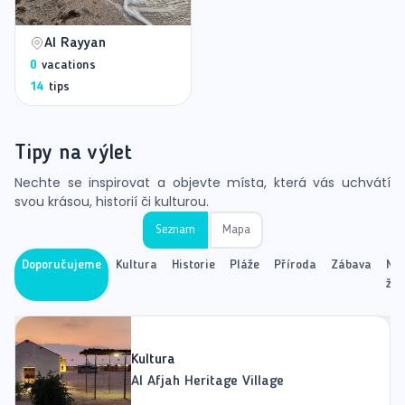
Al Rayyan
0
vacations
14
tips
Tipy na výlet
Nechte se inspirovat a objevte místa, která vás uchvátí
svou krásou, historií či kulturou.
Seznam
Mapa
Doporučujeme
Kultura
Historie
Pláže
Příroda
Zábava
No
živ
Kultura
Al Afjah Heritage Village