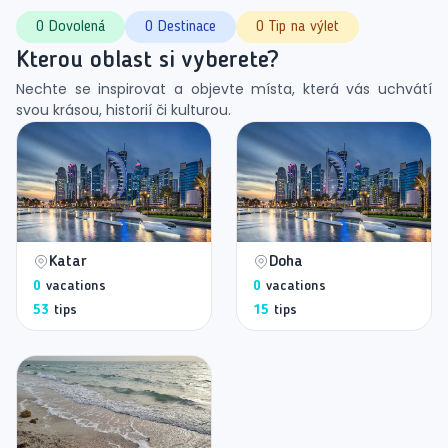
0 Dovolená
0 Destinace
0 Tip na výlet
Kterou oblast si vyberete?
Nechte se inspirovat a objevte místa, která vás uchvátí
svou krásou, historií či kulturou.
Katar
Doha
0
vacations
0
vacations
53
tips
15
tips