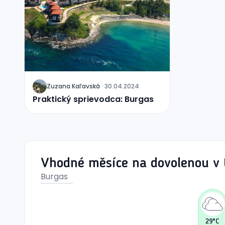
Zuzana
Kaľavská
·
30.04.2024
J
Praktický sprievodca: Burgas
Vhodné měsíce na dovolenou v t
Burgas
29
°C