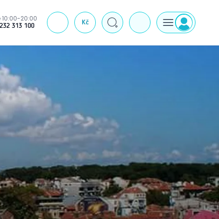
 10:00-20:00
Kč
J
232 313 100