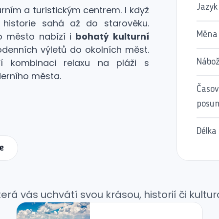
Jazyk
urním a turistickým centrem. I když
istorie sahá až do starověku.
Měna
o město nabízí i
bohatý kulturní
odenních výletů do okolních měst.
ají kombinaci relaxu na pláži s
Nábož
derního města.
Časov
posu
Délka 
e
rá vás uchvátí svou krásou, historií či kultur