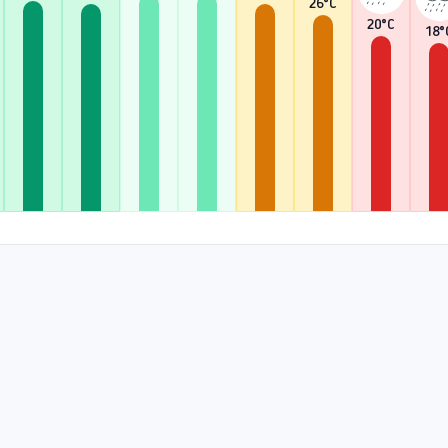
26
°C
20
°C
18
°