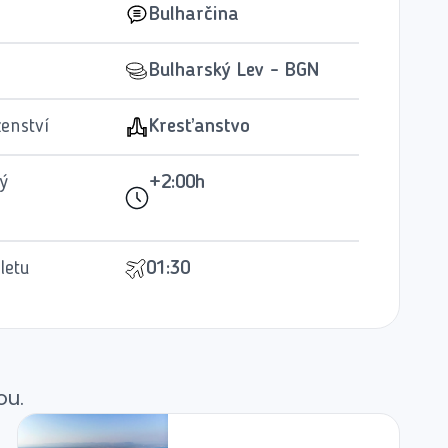
Bulharčina
Bulharský Lev - BGN
enství
Kresťanstvo
ý
+2:00h
n
letu
01:30
ou.