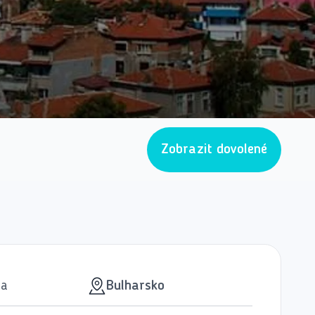
Zobrazit dovolené
na
Bulharsko