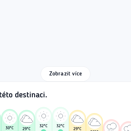
Zobrazit více
éto destinaci.
32
°C
32
°C
30
°C
29
°C
29
°C