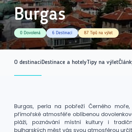
Burgas
0 Dovolená
6 Destinací
87 Tipů na výlet
O destinaci
Destinace a hotely
Tipy na výlet
Článk
Burgas, perla na pobřeží Černého moře, j
přímořské atmosféře oblíbenou dovolenkovo
pláži, poznávání místní kultury i tradi
bulharských měst vás svou atmosférou určitě