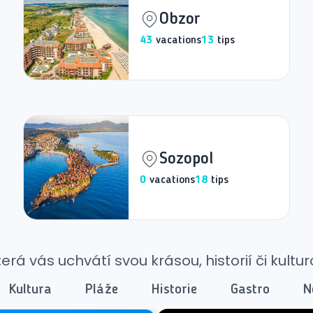
Obzor
43
vacations
13
tips
Sozopol
0
vacations
18
tips
rá vás uchvátí svou krásou, historií či kultur
Kultura
Pláže
Historie
Gastro
N