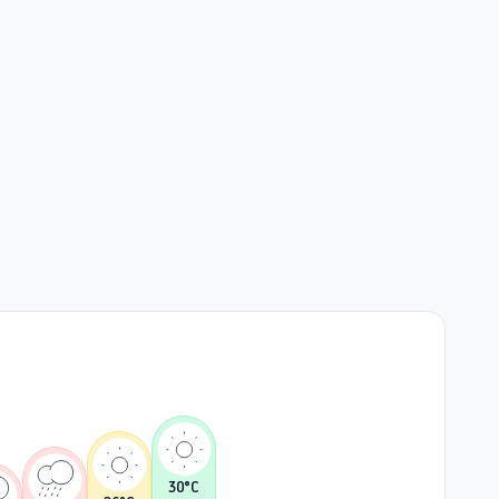
30
°C