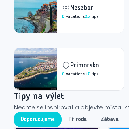
Nesebar
0
vacations
25
tips
Primorsko
0
vacations
17
tips
Tipy na výlet
Nechte se inspirovat a objevte místa, kte
Doporučujeme
Příroda
Zábava