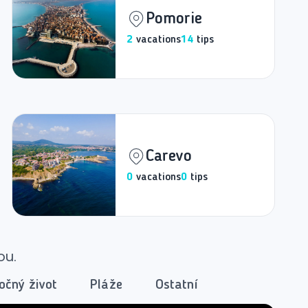
Pomorie
2
vacations
14
tips
Carevo
0
vacations
0
tips
ou.
očný život
Pláže
Ostatní