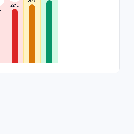
26
°C
22
°C
C