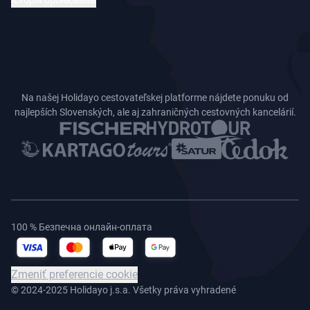
Історія бронювань
Na našej Holidayo cestovateľskej platforme nájdete ponuku od
najlepších Slovenských, ale aj zahraničných cestovných kancelárií.
100 % Безпечна онлайн-оплата
Zmeniť preferencie cookie
© 2024-2025 Holidayo j.s.a. Všetky práva vyhradené