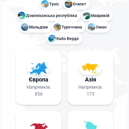
Туніс
Єгипет
Домініканська республіка
Маврикій
Мальдіви
Туреччина
Оман
Кабо Верде
Європа
Азія
Напрямків:
Напрямків:
856
173