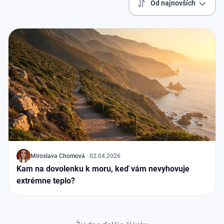
Od najnovších
J
Miroslava Chomová
·
02.04.2026
Kam na dovolenku k moru, keď vám nevyhovuje
extrémne teplo?