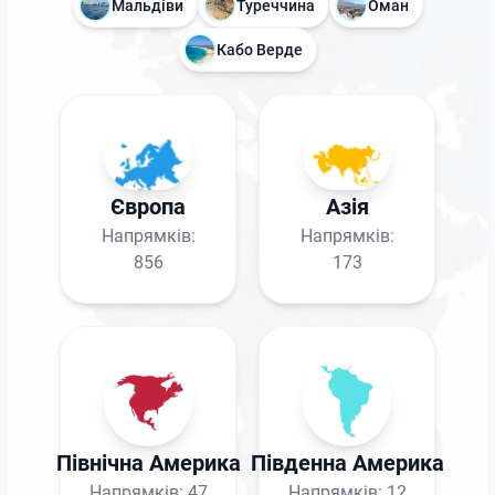
Мальдіви
Туреччина
Оман
Кабо Верде
Європа
Азія
Напрямків:
Напрямків:
856
173
Північна Америка
Південна Америка
Напрямків:
47
Напрямків:
12