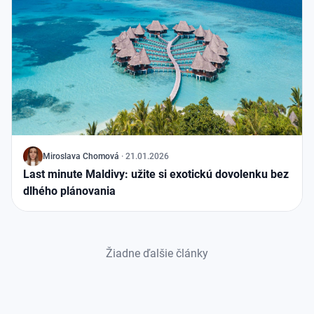
J
Miroslava Chomová
·
21.01.2026
Last minute Maldivy: užite si exotickú dovolenku bez
dlhého plánovania
Žiadne ďalšie články