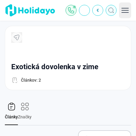
€
exotická dovolenka v zime
Článkov: 2
Články
Značky