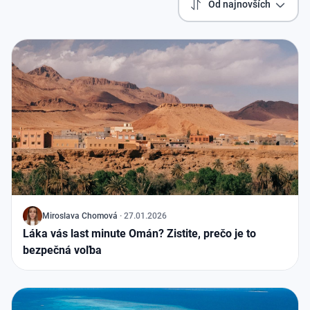
Od najnovších
J
Miroslava Chomová
·
27.01.2026
Láka vás last minute Omán? Zistite, prečo je to
bezpečná voľba