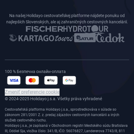
Na našej Holidayo cestovateľskej platforme nájdete ponuku od
najlepších Slovenských, ale aj zahraničných cestovných kancelárií.
100 % Безпечна онлайн-оплата
Zmeniť preferencie cookie
© 2024-2025 Holidayo j.s.a. Všetky práva vyhradené
Cestovateľská platforma Holidayo j.s.a., sprostredkováva v súlade so
zákonom 281/2001 Z. z. predaj zájazdov cestovných kancelárii a iných
služieb cestovného ruchu.
Holidayo j.s.a., je zapísaná v Obchodnom registri Mestského súdu Bratislava
III, Oddiel Sja, vložka číslo: 341/B, IČO: 56076827, Landererova 7743/8, 811