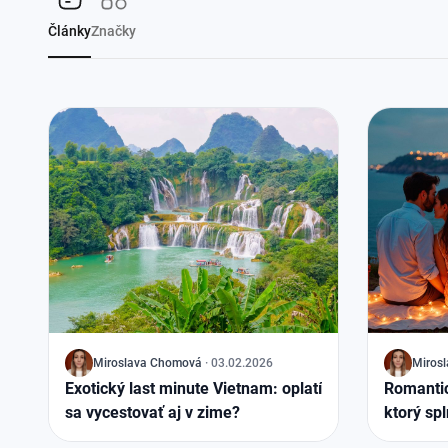
Články
Značky
J
Miroslava Chomová
·
03.02.2026
J
Miros
Exotický last minute Vietnam: oplatí
Romantická 
sa vycestovať aj v zime?
ktorý spl