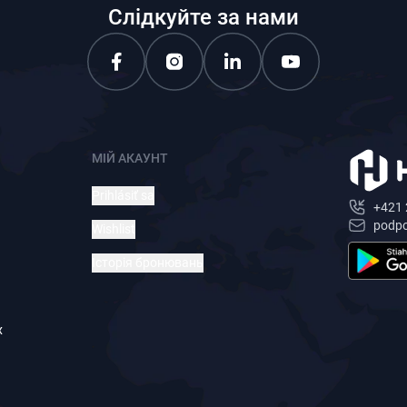
Слідкуйте за нами
МІЙ АКАУНТ
Prihlásiť sa
+421 
podp
Wishlist
Історія бронювань
х