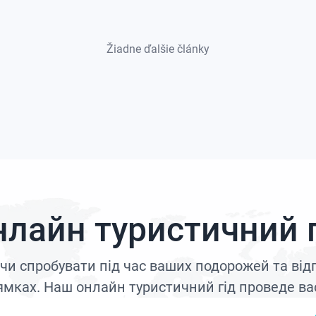
Žiadne ďalšie články
нлайн туристичний г
и чи спробувати під час ваших подорожей та ві
мках. Наш онлайн туристичний гід проведе ва