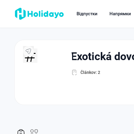
Відпустки
Напрямки
exotická do
Článkov: 2