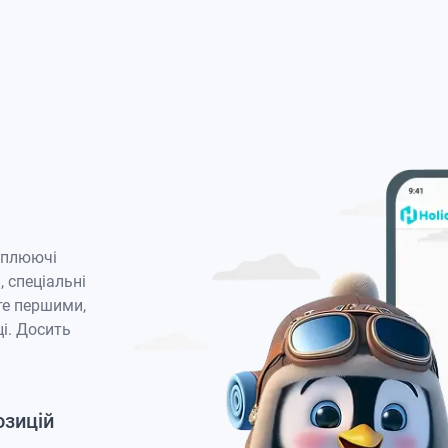
оплюючі
, спеціальні
те першими,
і. Досить
озицій