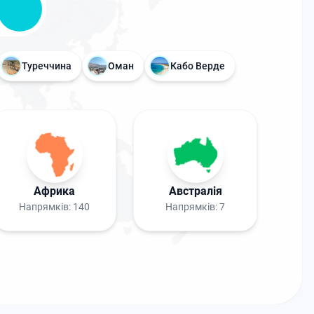
Туреччина
Оман
Кабо Верде
Африка
Австралія
Напрямків:
140
Напрямків:
7