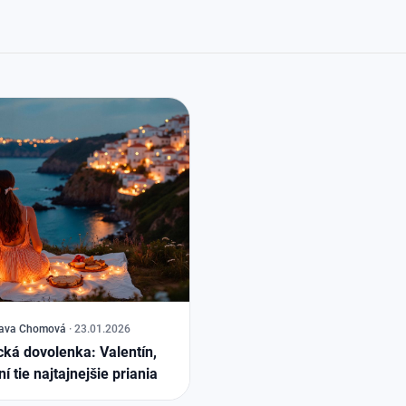
lava Chomová
·
23.01.2026
dovolenka: Valentín,
ní tie najtajnejšie priania