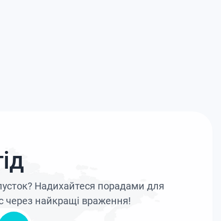
ід
дпусток? Надихайтеся порадами для
с через найкращі враження!