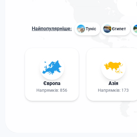
Найпопулярніше:
Туніс
Єгипет
Європа
Азія
Напрямків:
856
Напрямків:
173