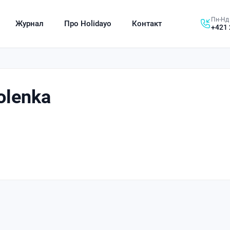
Пн-Нд 
Журнал
Про Holidayo
Контакт
+421 
volenka