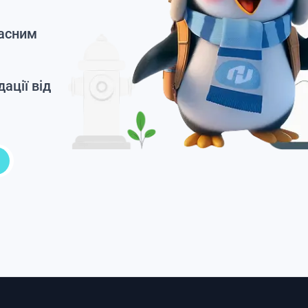
часним
ації від