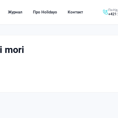
Пн-Нд 
Журнал
Про Holidayo
Контакт
+421 
i mori