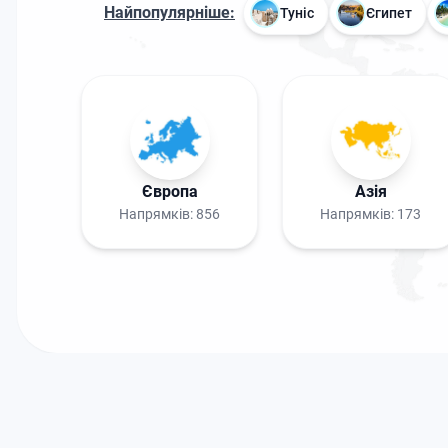
Найпопулярніше:
Туніс
Єгипет
Європа
Азія
Напрямків:
856
Напрямків:
173