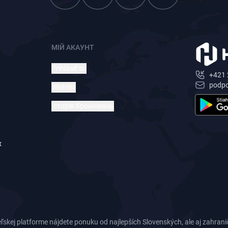
МІЙ АКАУНТ
Prihlásiť sa
+421 
podp
Wishlist
Історія бронювань
х
ľskej platforme nájdete ponuku od najlepších Slovenských, ale aj zahrani