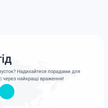
ід
дпусток? Надихайтеся порадами для
с через найкращі враження!