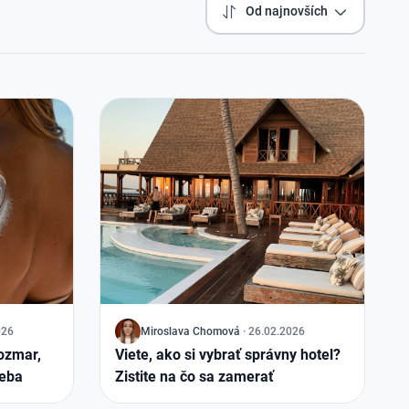
Od najnovších
026
J
Miroslava Chomová
·
26.02.2026
rozmar,
Viete, ako si vybrať správny hotel?
seba
Zistite na čo sa zamerať