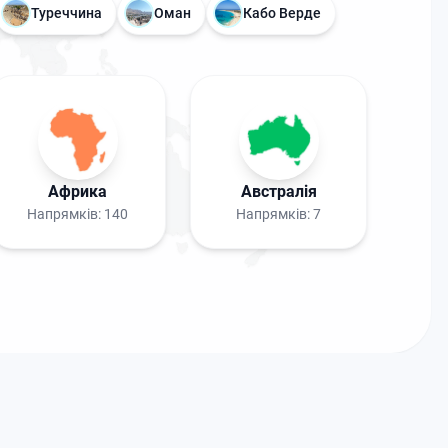
Туреччина
Оман
Кабо Верде
Африка
Австралія
Напрямків:
140
Напрямків:
7