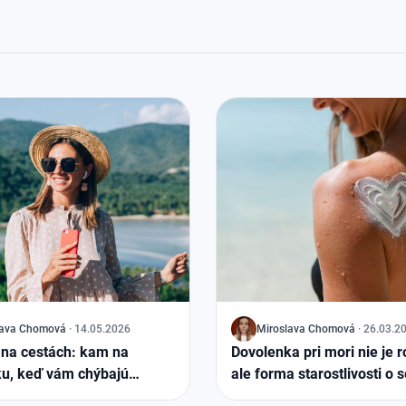
lava Chomová
·
14.05.2026
J
Miroslava Chomová
·
26.03.2
 na cestách: kam na
Dovolenka pri mori nie je 
u, keď vám chýbajú
ale forma starostlivosti o 
ti?