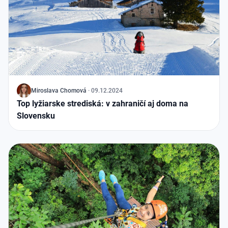
J
Miroslava Chomová
·
09.12.2024
Top lyžiarske strediská: v zahraničí aj doma na
Slovensku