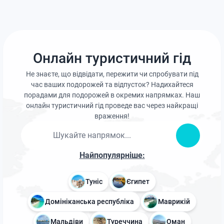
Онлайн туристичний гід
Не знаєте, що відвідати, пережити чи спробувати під
час ваших подорожей та відпусток? Надихайтеся
порадами для подорожей в окремих напрямках. Наш
онлайн туристичний гід проведе вас через найкращі
враження!
Найпопулярніше:
Туніс
Єгипет
Домініканська республіка
Маврикій
Мальдіви
Туреччина
Оман