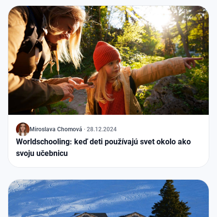
J
Miroslava Chomová
·
28.12.2024
Worldschooling: keď deti používajú svet okolo ako
svoju učebnicu