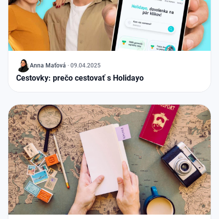
J
Anna Maťová
·
09.04.2025
Cestovky: prečo cestovať s Holidayo