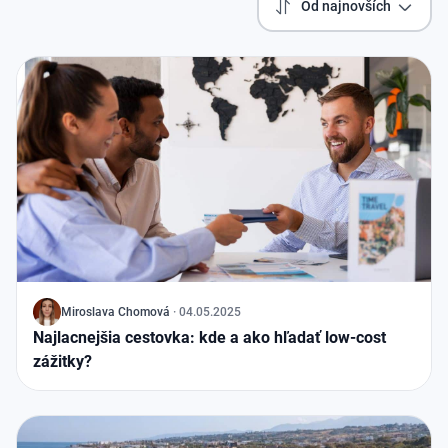
Od najnovších
J
Miroslava Chomová
·
04.05.2025
Najlacnejšia cestovka: kde a ako hľadať low-cost
zážitky?