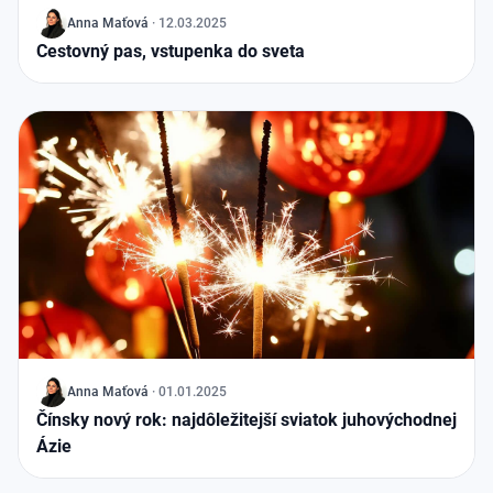
J
Anna Maťová
·
12.03.2025
Cestovný pas, vstupenka do sveta
J
Anna Maťová
·
01.01.2025
Čínsky nový rok: najdôležitejší sviatok juhovýchodnej
Ázie