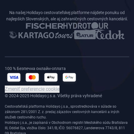
Na našej Holidayo cestovateľskej platforme nájdete ponuku od
najlepších Slovenských, ale aj zahraničných cestovných kancelárií.
100 % Безпечна онлайн-оплата
Zmeniť preferencie cookie
© 2024-2025 Holidayo j.s.a. Všetky práva vyhradené
Cestovateľská platforma Holidayo j.s.a., sprostredkováva v súlade so
zákonom 281/2001 Z. z. predaj zájazdov cestovných kancelárii a iných
služieb cestovného ruchu.
Holidayo j.s.a., je zapísaná v Obchodnom registri Mestského súdu Bratislava
III, Oddiel Sja, vložka číslo: 341/B, IČO: 56076827, Landererova 7743/8, 811
09 Bratislava.