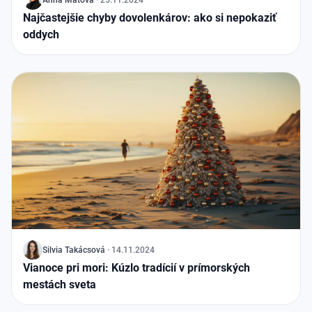
J
Anna Maťová
·
25.11.2024
Najčastejšie chyby dovolenkárov: ako si nepokaziť
oddych
J
Silvia Takácsová
·
14.11.2024
Vianoce pri mori: Kúzlo tradícií v prímorských
mestách sveta