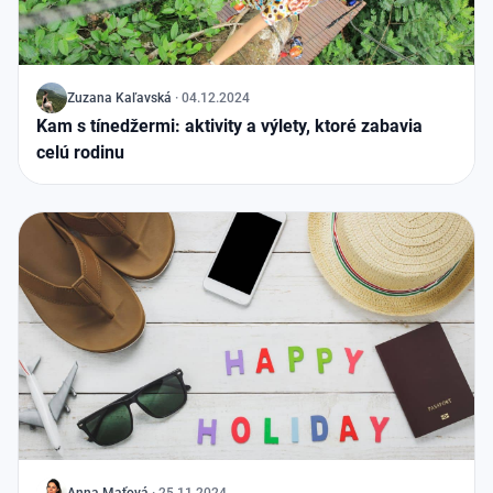
J
Zuzana Kaľavská
·
04.12.2024
Kam s tínedžermi: aktivity a výlety, ktoré zabavia
celú rodinu