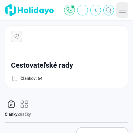
€
cestovateľské rady
Článkov: 64
Články
Značky