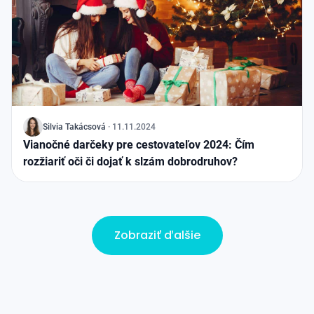
J
Silvia Takácsová
·
11.11.2024
Vianočné darčeky pre cestovateľov 2024: Čím
rozžiariť oči či dojať k slzám dobrodruhov?
Zobraziť ďalšie