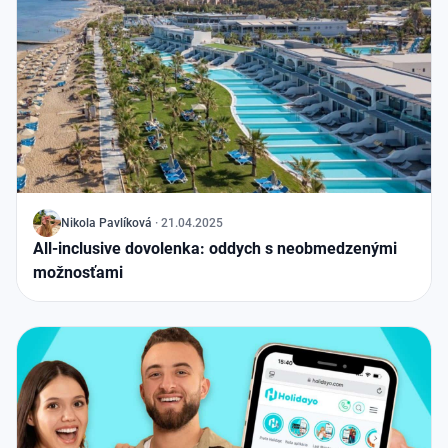
J
Nikola Pavlíková
·
21.04.2025
All-inclusive dovolenka: oddych s neobmedzenými
možnosťami