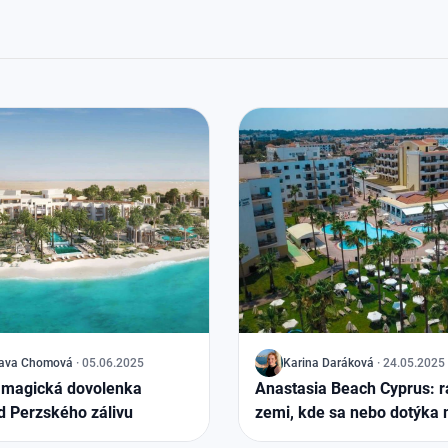
lava Chomová
·
05.06.2025
J
Karina Daráková
·
24.05.2025
 magická dovolenka
Anastasia Beach Cyprus: r
d Perzského zálivu
zemi, kde sa nebo dotýka