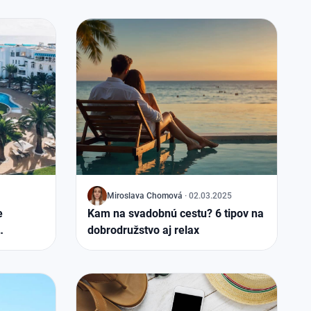
J
Miroslava Chomová
·
02.03.2025
e
Kam na svadobnú cestu? 6 tipov na
dobrodružstvo aj relax