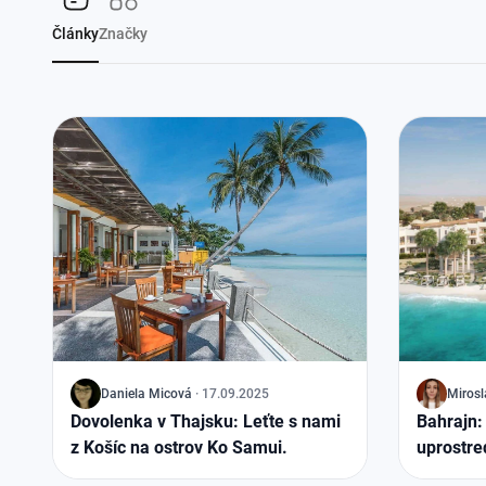
Články
Značky
J
Daniela Micová
·
17.09.2025
J
Miros
Dovolenka v Thajsku: Leťte s nami
Bahrajn:
z Košíc na ostrov Ko Samui.
uprostre