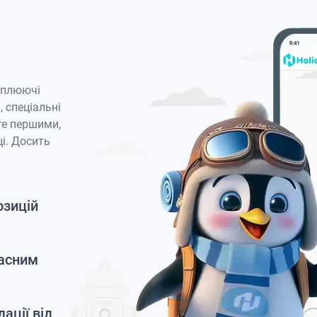
оплюючі
, спеціальні
те першими,
і. Досить
озицій
часним
ації від