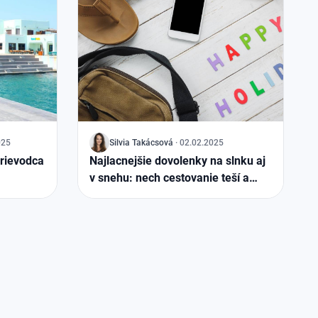
025
J
Silvia Takácsová
·
02.02.2025
prievodca
Najlacnejšie dovolenky na slnku aj
v snehu: nech cestovanie teší a
peňaženka neplače