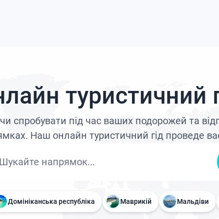
нлайн туристичний г
и чи спробувати під час ваших подорожей та ві
мках. Наш онлайн туристичний гід проведе ва
Домініканська республіка
Маврикій
Мальдіви