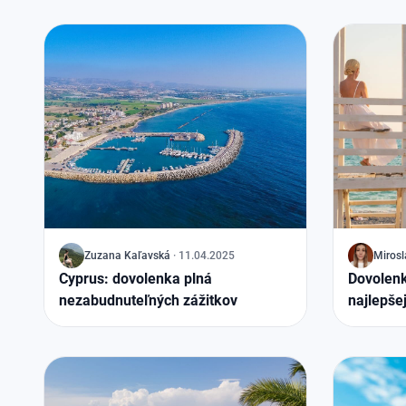
J
Zuzana Kaľavská
·
11.04.2025
J
Miros
Cyprus: dovolenka plná
Dovolenka
nezabudnuteľných zážitkov
najlepše