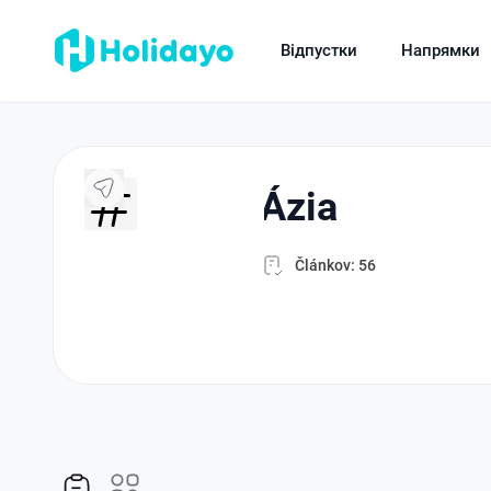
Відпустки
Напрямки
ázia
Článkov: 56