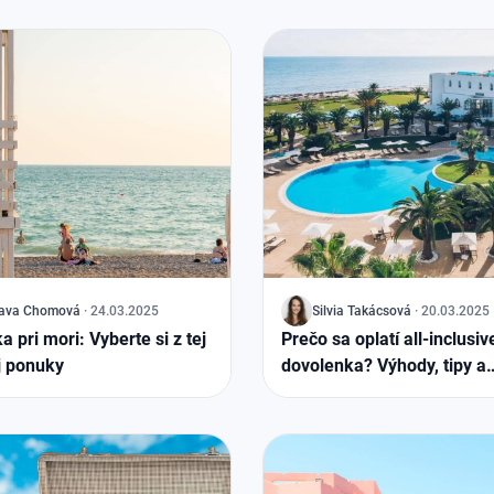
lava Chomová
·
24.03.2025
J
Silvia Takácsová
·
20.03.2025
 pri mori: Vyberte si z tej
Prečo sa oplatí all-inclusiv
j ponuky
dovolenka? Výhody, tipy a
obľúbené destinácie