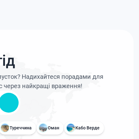
ід
дпусток? Надихайтеся порадами для
с через найкращі враження!
Туреччина
Оман
Кабо Верде