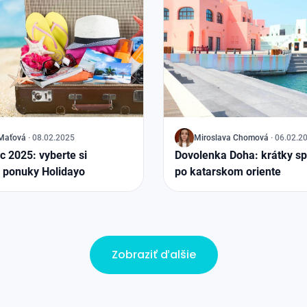
Maťová
·
08.02.2025
J
Miroslava Chomová
·
06.02.2
c 2025: vyberte si
Dovolenka Doha: krátky s
j ponuky Holidayo
po katarskom oriente
Zobraziť ďalšie