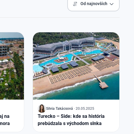
Od najnovších
J
Silvia Takácsová
·
20.05.2025
aj na
Turecko – Side: kde sa história
 mora
prebúdzala s východom slnka