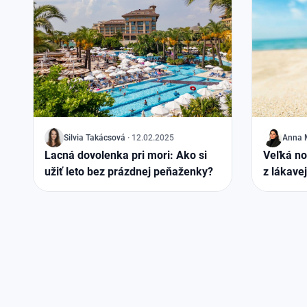
J
Silvia Takácsová
·
12.02.2025
J
Anna 
Lacná dovolenka pri mori: Ako si
Veľká no
užiť leto bez prázdnej peňaženky?
z lákave