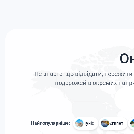
О
Не знаєте, що відвідати, пережит
подорожей в окремих напря
Найпопулярніше:
Туніс
Єгипет