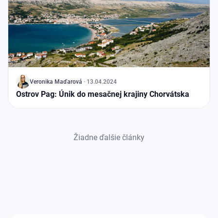
J
Veronika
Maďarová
·
13.04.2024
Ostrov Pag: Únik do mesačnej krajiny Chorvátska
Žiadne ďalšie články