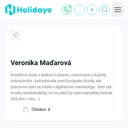
€
J
Veronika Maďarová
Kreatívna duša s láskou k písaniu, cestovaniu a každej
dobrej knihe. Vyštudovala som Európske štúdiá, ale
pracovne som sa našla v digitálnom marketingu. Som tak
trochu workoholička, no na pláži by som najradšej strávila
365 dní v roku. :)
Článkov:
8