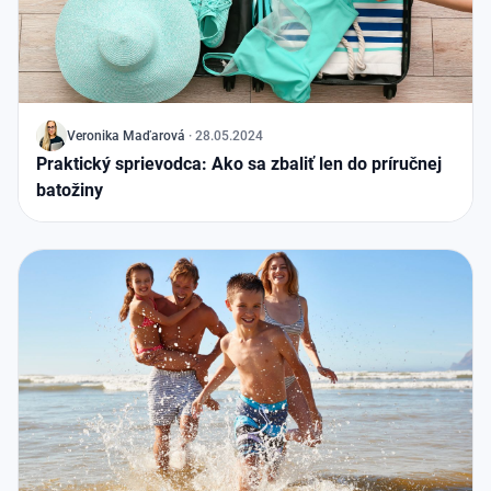
J
Veronika
Maďarová
·
28.05.2024
Praktický sprievodca: Ako sa zbaliť len do príručnej
batožiny