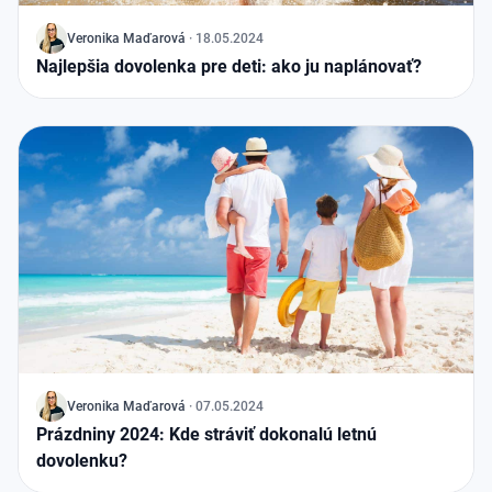
J
Veronika
Maďarová
·
18.05.2024
Najlepšia dovolenka pre deti: ako ju naplánovať?
J
Veronika
Maďarová
·
07.05.2024
Prázdniny 2024: Kde stráviť dokonalú letnú
dovolenku?