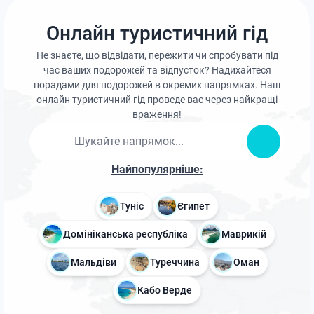
Онлайн туристичний гід
Не знаєте, що відвідати, пережити чи спробувати під
час ваших подорожей та відпусток? Надихайтеся
порадами для подорожей в окремих напрямках. Наш
онлайн туристичний гід проведе вас через найкращі
враження!
Найпопулярніше:
Туніс
Єгипет
Домініканська республіка
Маврикій
Мальдіви
Туреччина
Оман
Кабо Верде