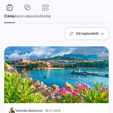
Články
Autor odporúča
Značky
Od najnovších
J
Veronika
Maďarová
·
06.07.2024