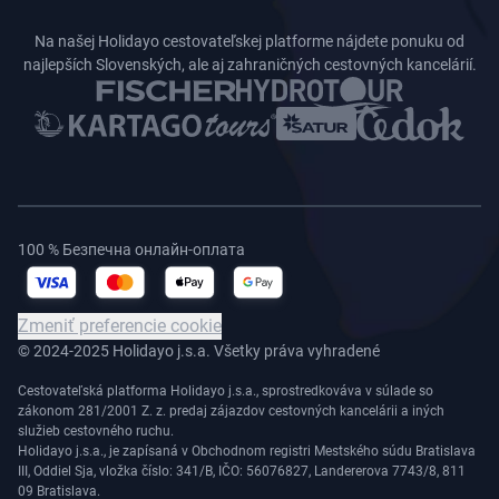
Na našej Holidayo cestovateľskej platforme nájdete ponuku od
najlepších Slovenských, ale aj zahraničných cestovných kancelárií.
100 % Безпечна онлайн-оплата
Zmeniť preferencie cookie
© 2024-2025 Holidayo j.s.a. Všetky práva vyhradené
Cestovateľská platforma Holidayo j.s.a., sprostredkováva v súlade so
zákonom 281/2001 Z. z. predaj zájazdov cestovných kancelárii a iných
služieb cestovného ruchu.
Holidayo j.s.a., je zapísaná v Obchodnom registri Mestského súdu Bratislava
III, Oddiel Sja, vložka číslo: 341/B, IČO: 56076827, Landererova 7743/8, 811
09 Bratislava.