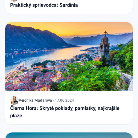
Praktický sprievodca: Sardínia
J
Veronika
Maďarová
·
17.06.2024
Čierna Hora: Skryté poklady, pamiatky, najkrajšie
pláže