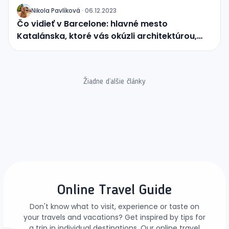
Nikola Pavlíková
·
06.12.2023
J
Čo vidieť v Barcelone: hlavné mesto
Katalánska, ktoré vás okúzli architektúrou,
plážami a dobrým jedlom
Žiadne ďalšie články
Online Travel Guide
Don't know what to visit, experience or taste on
your travels and vacations? Get inspired by tips for
a trip in individual destinations. Our online travel