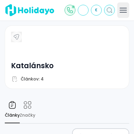
€
katalánsko
Článkov: 4
Články
Značky