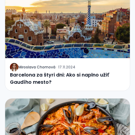
Miroslava Chomová
·
17.11.2024
J
Barcelona za štyri dni: Ako si naplno užiť
Gaudího mesto?