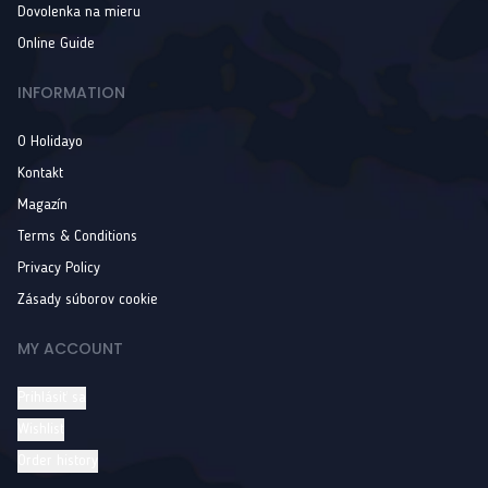
Dovolenka na mieru
Online Guide
INFORMATION
O Holidayo
Kontakt
Magazín
Terms & Conditions
Privacy Policy
Zásady súborov cookie
MY ACCOUNT
Prihlásiť sa
Wishlist
Order history