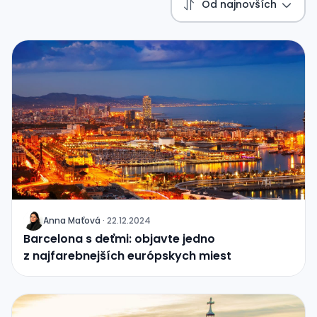
Od najnovších
Anna Maťová
·
22.12.2024
J
Barcelona s deťmi: objavte jedno
z najfarebnejších európskych miest