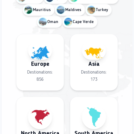
Mauritius
Maldives
Turkey
Oman
Cape Verde
Europe
Asia
Destionations:
Destionations:
856
173
North America
South America