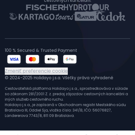
cestovných kancelárií.
100 % Secured & Trusted Payment
Zmeniť preferencie cookie
© 2024-2025 Holidayo j.s.a. Všetky práva vyhradené
Cestovateľská platforma Holidayo j.s.a., sprostredkováva v súlade
so zákonom 281/2001 Z. z. predaj zájazdov cestovných kancelárii a
iných služieb cestovného ruchu.
Holidayo j.s.a., je zapísaná v Obchodnom registri Mestského súdu
Bratislava III, Oddiel Sja, vložka číslo: 341/B, IČO: 56076827,
Landererova 7743/8, 811 09 Bratislava.