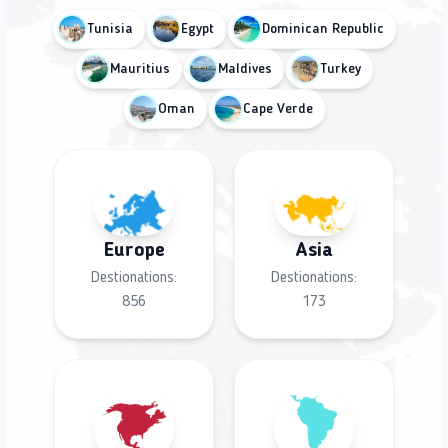
Tunisia
Egypt
Dominican Republic
Mauritius
Maldives
Turkey
Oman
Cape Verde
Europe
Asia
Destionations:
Destionations:
856
173