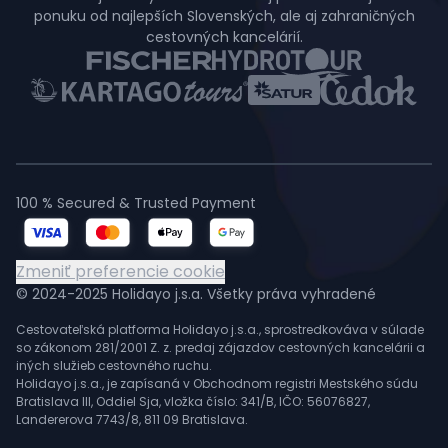
ponuku od najlepších Slovenských, ale aj zahraničných
cestovných kancelárií.
100 % Secured & Trusted Payment
Zmeniť preferencie cookie
© 2024-2025 Holidayo j.s.a. Všetky práva vyhradené
Cestovateľská platforma Holidayo j.s.a., sprostredkováva v súlade
so zákonom 281/2001 Z. z. predaj zájazdov cestovných kancelárii a
iných služieb cestovného ruchu.
Holidayo j.s.a., je zapísaná v Obchodnom registri Mestského súdu
Bratislava III, Oddiel Sja, vložka číslo: 341/B, IČO: 56076827,
Landererova 7743/8, 811 09 Bratislava.