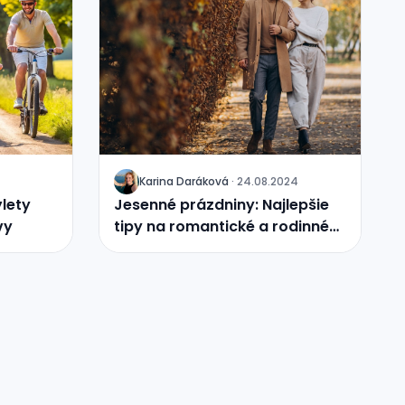
Karina Daráková
·
24.08.2024
J
lety
Jesenné prázdniny: Najlepšie
vy
tipy na romantické a rodinné
výlety