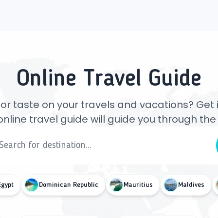
Online Travel Guide
or taste on your travels and vacations? Get ins
online travel guide will guide you through th
Egypt
Dominican Republic
Mauritius
Maldives