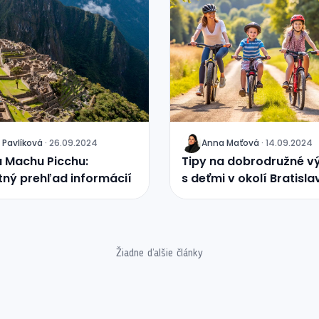
 Pavlíková
·
26.09.2024
Anna Maťová
·
14.09.2024
J
a Machu Picchu:
Tipy na dobrodružné vý
ný prehľad informácií
s deťmi v okolí Bratisla
Žiadne ďalšie články