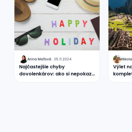
Anna Maťová
·
25.11.2024
Nikola
J
J
Najčastejšie chyby
Výlet n
dovolenkárov: ako si nepokaziť
komplet
oddych