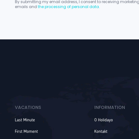
By submitting my email address, I consent to receiving marketin
emails and
the processing of personal data.
VACATIONS
INFORMATION
Last Minute
O Holidayo
First Moment
Kontakt