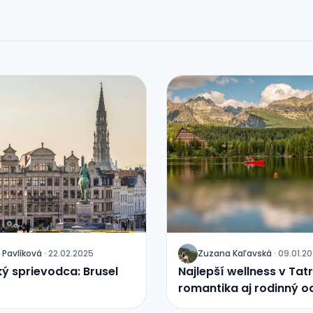
 Pavlíková
·
22.02.2025
Zuzana Kaľavská
·
09.01.2
J
ký sprievodca: Brusel
Najlepší wellness v Tat
romantika aj rodinný 
pod štítmi