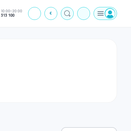
10:00-20:00
€
J
 313 100