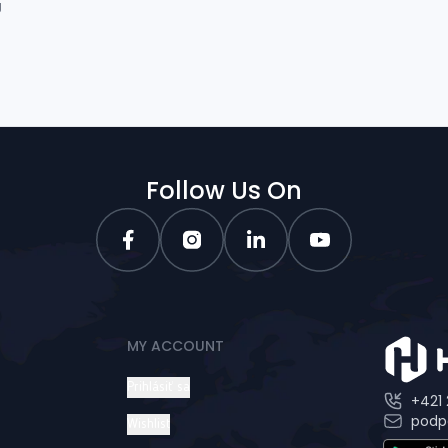
g
Follow Us On
MY ACCOUNT
Prihlásiť sa
+421 
podp
Wishlist