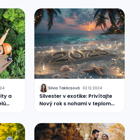
024
Silvia Takácsová
·
02.12.2024
J
ity a
Silvester v exotike: Privítajte
elú
Nový rok s nohami v teplom
piesku a kokteilom v ruke