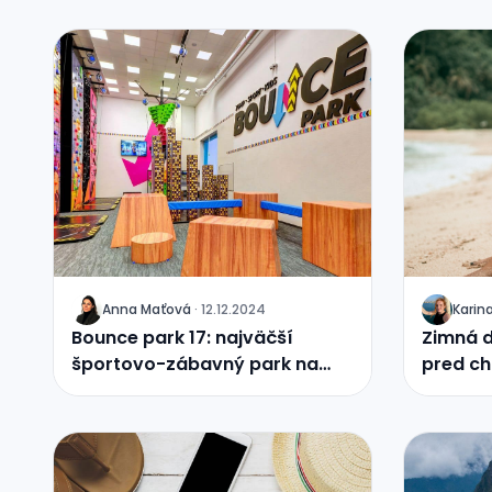
Anna Maťová
·
12.12.2024
Karin
J
J
Bounce park 17: najväčší
Zimná d
športovo-zábavný park na
pred ch
Slovensku
krajín