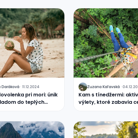
a Daráková
·
11.12.2024
Zuzana Kaľavská
·
04.12.2
J
ovolenka pri mori: únik
Kam s tínedžermi: aktiv
ladom do teplých
výlety, ktoré zabavia c
rodinu