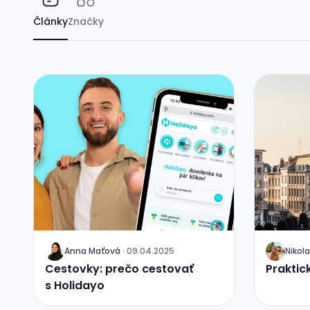
Články
Značky
Anna Maťová
·
09.04.2025
Nikola
J
J
Cestovky: prečo cestovať
Praktic
s Holidayo