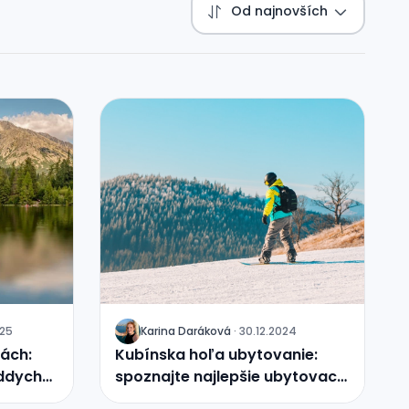
Od najnovších
025
Karina Daráková
·
30.12.2024
J
rách:
Kubínska hoľa ubytovanie:
oddych
spoznajte najlepšie ubytovacie
zariadenia v stredisku