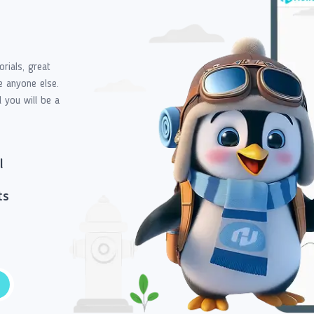
orials, great
e anyone else.
d you will be a
l
ts