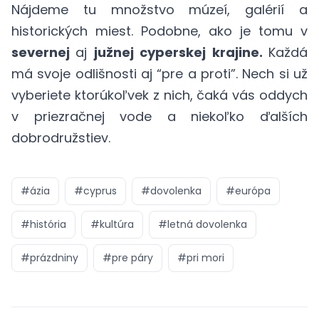
Nájdeme tu množstvo múzeí, galérií a
historických miest. Podobne, ako je tomu v
severnej
aj
južnej cyperskej krajine.
Každá
má svoje odlišnosti aj “pre a proti”. Nech si už
vyberiete ktorúkoľvek z nich, čaká vás oddych
v priezračnej vode a niekoľko ďalších
dobrodružstiev.
#
ázia
#
cyprus
#
dovolenka
#
európa
#
história
#
kultúra
#
letná dovolenka
#
prázdniny
#
pre páry
#
pri mori