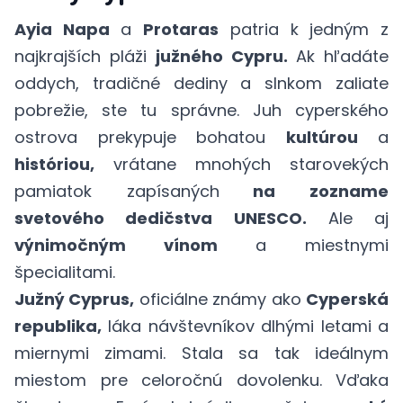
Ayia Napa
a
Protaras
patria k jedným z
najkrajších pláži
južného Cypru.
Ak hľadáte
oddych, tradičné dediny a slnkom zaliate
pobrežie, ste tu správne. Juh cyperského
ostrova prekypuje bohatou
kultúrou
a
históriou,
vrátane mnohých starovekých
pamiatok zapísaných
na zozname
svetového dedičstva UNESCO.
Ale aj
výnimočným vínom
a miestnymi
špecialitami.
Južný Cyprus,
oficiálne známy ako
Cyperská
republika,
láka návštevníkov dlhými letami a
miernymi zimami. Stala sa tak ideálnym
miestom pre celoročnú dovolenku. Vďaka