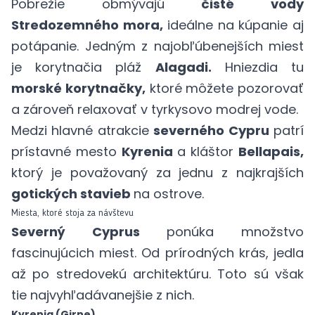
Pobrežie obmývajú
čisté vody
Stredozemného mora,
ideálne na kúpanie aj
potápanie. Jedným z najobľúbenejších miest
je korytnačia pláž
Alagadi.
Hniezdia tu
morské korytnačky,
ktoré môžete pozorovať
a zároveň relaxovať v tyrkysovo modrej vode.
Medzi hlavné atrakcie
severného Cypru
patrí
prístavné mesto
Kyrenia
a kláštor
Bellapais,
ktorý je považovaný za jednu z najkrajších
gotických stavieb
na ostrove.
Miesta, ktoré stoja za návštevu
Severný Cyprus
ponúka množstvo
fascinujúcich miest. Od prírodných krás, jedla
až po stredovekú architektúru. Toto sú však
tie najvyhľadávanejšie z nich.
Kyrenia (Girne)