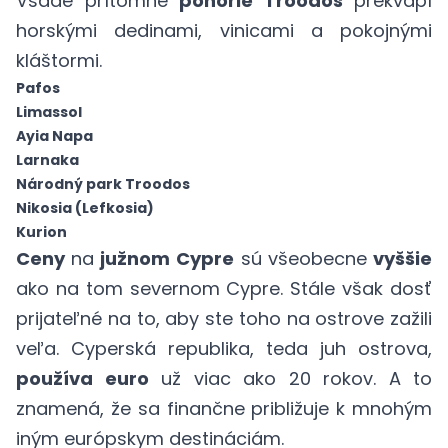
Všade prítomné
pohorie Troodos
prekvapí
horskými dedinami, vinicami a pokojnými
kláštormi.
Pafos
Limassol
Ayia Napa
Larnaka
Národný park Troodos
Nikosia (Lefkosia)
Kurion
Ceny
na
južnom Cypre
sú všeobecne
vyššie
ako na tom severnom Cypre. Stále však dosť
prijateľné na to, aby ste toho na ostrove zažili
veľa. Cyperská republika, teda juh ostrova,
používa euro
už viac ako 20 rokov. A to
znamená, že sa finančne približuje k mnohým
iným európskym destináciám.