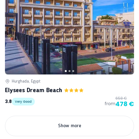
Hurghada, Egypt
Elysees Dream Beach
658 €
3.8
Very Good
478 €
from
Show more