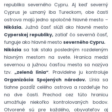
republika severného Cypru. Aj keď severný
Cyprus je uznaný iba Tureckom, obe časti
ostrova majú jedno spoločné hlavné mesto –
Nikózia.
Južná časť slúži ako hlavné mesto
Cyperskej republiky,
zatiaľ čo severná časť,
funguje ako hlavné mesto
severného Cypru.
Nikózia
sa tak stala posledným rozdeleným
hlavným mestom na svete. Hranica medzi
severnou a južnou časťou mesta sa nazýva
tzv.
„zelená línia“
. Pravidelne ju kontroluje
Organizácia Spojených národov.
Línia sa
tiahne pozdĺž celého ostrova a rozdeľuje ho
na dve časti. Prechod cez túto hranicu
umožňuje niekoľko kontrolovaných bodov.
Otvorené sú pre každého, obyvateľov aj