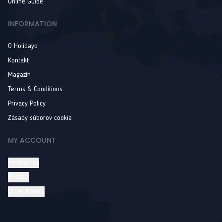
Online Guide
INFORMATION
O Holidayo
Kontakt
Magazín
Terms & Conditions
Privacy Policy
Zásady súborov cookie
MY ACCOUNT
Prihlásiť sa
Wishlist
Order history