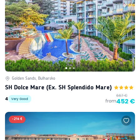
Golden Sands, Bulharsko
SH Dolce Mare (ex. SH Splendido Mare)
667 €
4
Very Good
452 €
from
-
214 €