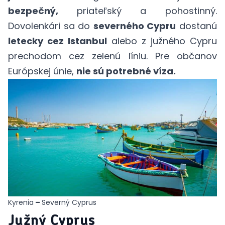
bezpečný,
priateľský a pohostinný.
Dovolenkári sa do
severného Cypru
dostanú
letecky cez Istanbul
alebo z južného Cypru
prechodom cez zelenú líniu. Pre občanov
Európskej únie,
nie sú potrebné víza.
Kyrenia
–
Severný Cyprus
Južný Cyprus