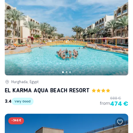
Hurghada, Egypt
EL KARMA AQUA BEACH RESORT
688 €
3.4
Very Good
474 €
from
-
346 €