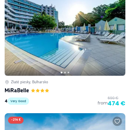
Zlaté piesky, Bulharsko
MiRaBelle
690 €
4
Very Good
474 €
from
-
214 €