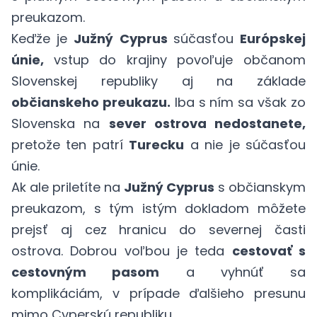
preukazom.
Keďže je
Južný Cyprus
súčasťou
Európskej
únie,
vstup do krajiny povoľuje občanom
Slovenskej republiky aj na základe
občianskeho preukazu.
Iba s ním sa však zo
Slovenska na
sever ostrova nedostanete,
pretože ten patrí
Turecku
a nie je súčasťou
únie.
Ak ale priletíte na
Južný Cyprus
s občianskym
preukazom, s tým istým dokladom môžete
prejsť aj cez hranicu do severnej časti
ostrova. Dobrou voľbou je teda
cestovať s
cestovným pasom
a vyhnúť sa
komplikáciám, v prípade ďalšieho presunu
mimo Cyperskú republiku.