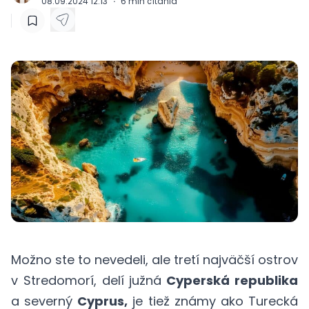
08.09.2024 12:13
·
6
min čítania
Možno ste to nevedeli, ale tretí najväčší ostrov
v Stredomorí, delí južná
Cyperská republika
a severný
Cyprus,
je tiež známy ako Turecká