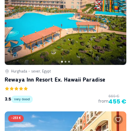
Hurghada - sever, Egypt
Rewaya Inn Resort Ex. Hawaii Paradise
669 €
3.5
Very Good
455 €
from
-
233 €