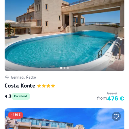
Gennadi, Řecko
Costa Konte
822 €
4.3
Excellent
476 €
from
-
180 €