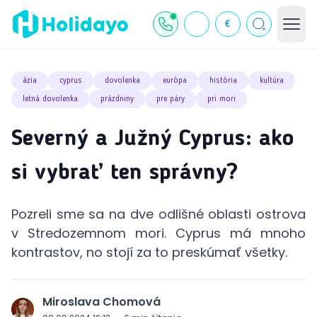
€
ázia
cyprus
dovolenka
európa
história
kultúra
letná dovolenka
prázdniny
pre páry
pri mori
Severný a Južný Cyprus: ako
si vybrať ten správny?
Pozreli sme sa na dve odlišné oblasti ostrova
v Stredozemnom mori. Cyprus má mnoho
kontrastov, no stojí za to preskúmať všetky.
Miroslava Chomová
J