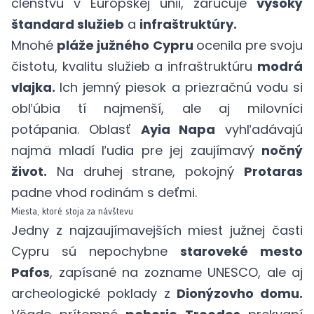
členstvu v Európskej únii, zaručuje
vysoký
štandard služieb
a
infraštruktúry.
Mnohé
pláže južného Cypru
ocenila pre svoju
čistotu, kvalitu služieb a infraštruktúru
modrá
vlajka.
Ich jemný piesok a priezračnú vodu si
obľúbia tí najmenší, ale aj milovníci
potápania. Oblasť
Ayia Napa
vyhľadávajú
najmä mladí ľudia pre jej zaujímavý
nočný
život.
Na druhej strane, pokojný
Protaras
padne vhod rodinám s deťmi.
Miesta, ktoré stoja za návštevu
Jedny z najzaujímavejších miest južnej časti
Cypru sú nepochybne
staroveké mesto
Pafos
, zapísané na zozname UNESCO, ale aj
archeologické poklady z
Dionýzovho domu.