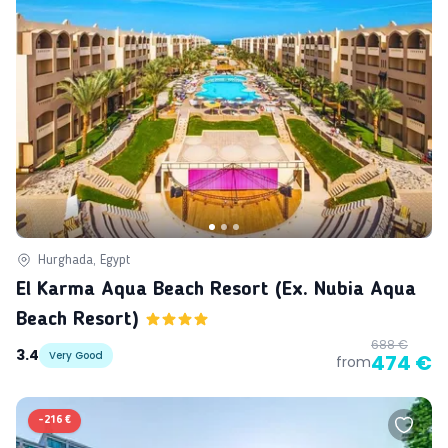
Hurghada, Egypt
El Karma Aqua Beach Resort (ex. Nubia Aqua
Beach Resort)
688 €
3.4
Very Good
474 €
from
-
216 €