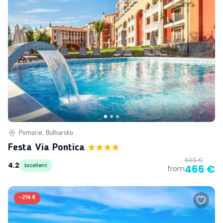
Pomorie, Bulharsko
Festa Via Pontica
699 €
4.2
Excellent
466 €
from
-
214 €