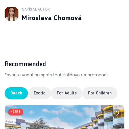
NAPÍSAL AUTOR
J
Miroslava Chomová
Recommended
Favorite vacation spots that Holidayo recommends
Beach
Exotic
For Adults
For Children
-
215 €