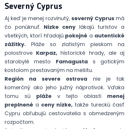
Severný Cyprus
Aj keď je menej rozvinutý,
severný Cyprus
má
čo ponúknuť.
Nízke ceny
lákajú turistov a
všetkých, ktorí hľadajú
pokojné
a
autentické
zážitky.
Pláže so zlatistým pieskom na
polostrove
Karpaz,
historické hrady, ale aj
starobylé mesto
Famagusta
s gotickým
kostolom prestavaným na mešitu.
Región na severe ostrova
nie je tak
komerčný ako jeho južný náprotivok. Vďaka
tomu sú
pláže
v tejto oblasti
menej
preplnené
a
ceny nízke,
takže tureckú časť
Cypru obľubujú cestovatelia s obmedzeným
rozpočtom.