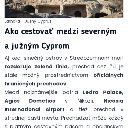
Larnaka – Južný Cyprus
Ako cestovať medzi severným
a južným Cyprom
Aj keď slnečný ostrov v Stredozemnom mori
rozdeľuje zelená línia,
prechod cez ňu je
stále možný prostredníctvom
oficiálnych
hraničných prechodov
.
Medzi najznámejšie patria
Ledra Palace,
Agios Dometios
v Nikózii,
Nicosia
International Airport
a tiež prechod v
strednej časti mesta. Prechádzať môže každý
s platným cestovným pasom a občianskym