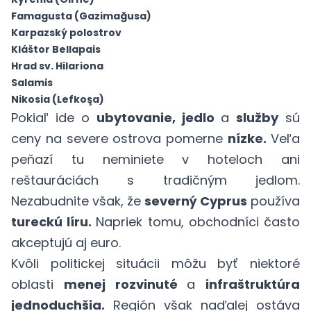
Famagusta (Gazimağusa)
Karpazský polostrov
Kláštor Bellapais
Hrad sv. Hilariona
Salamis
Nikosia (Lefkoşa)
Pokiaľ ide o
ubytovanie, jedlo
a
služby
sú
ceny na severe ostrova pomerne
nízke.
Veľa
peňazí tu neminiete v hoteloch ani
reštauráciách s tradičným jedlom.
Nezabudnite však, že
severný Cyprus
používa
tureckú líru.
Napriek tomu, obchodníci často
akceptujú aj euro.
Kvôli politickej situácii môžu byť niektoré
oblasti
menej rozvinuté
a
infraštruktúra
jednoduchšia.
Región však naďalej ostáva