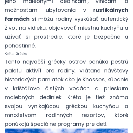
jeho malebnými dedinkami, vinicami a
možnosťami ubytovania v
rustikálnych
farmách
si môžu rodiny vyskúšať autentický
život na vidieku, objavovať miestnu kuchyňu a
užívať si prostredie, ktoré je bezpečné a
pohostinné.
Kréta, Grécko
Tento najväčší grécky ostrov ponúka pestrú
paletu aktivít pre rodiny, vrátane návštevy
historických pamiatok ako je
Knossos
, kúpanie
v krištáľovo čistých vodách a prieskum
malebných dediniek. Kréta je tiež známa
svojou vynikajúcou gréckou kuchyňou a
množstvom rodinných rezortov, ktoré
ponúkajú špeciálne programy pre deti.