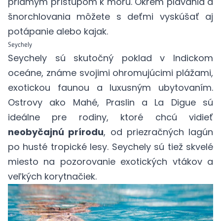
priamym prístupom k moru. Okrem plávania a
šnorchlovania môžete s deťmi vyskúšať aj
potápanie alebo kajak.
Seychely
Seychely sú skutočný poklad v Indickom
oceáne, známe svojimi ohromujúcimi plážami,
exotickou faunou a luxusným ubytovaním.
Ostrovy ako Mahé, Praslin a La Digue sú
ideálne pre rodiny, ktoré chcú vidieť
neobyčajnú prírodu
, od priezračných lagún
po husté tropické lesy. Seychely sú tiež skvelé
miesto na pozorovanie exotických vtákov a
veľkých korytnačiek.