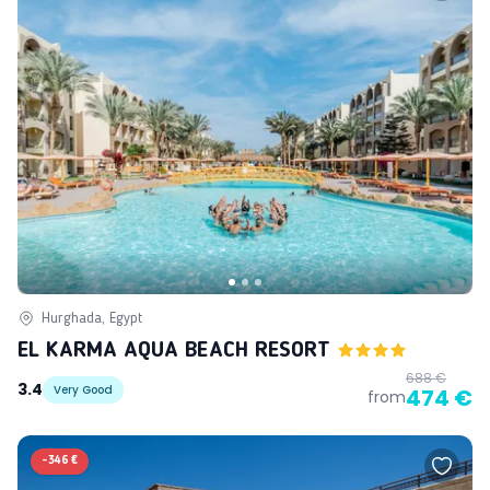
Hurghada, Egypt
EL KARMA AQUA BEACH RESORT
688 €
3.4
Very Good
474 €
from
-
346 €