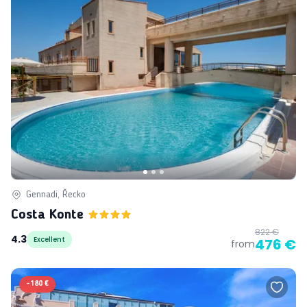
Gennadi, Řecko
Costa Konte
822 €
4.3
Excellent
476 €
from
-
180 €