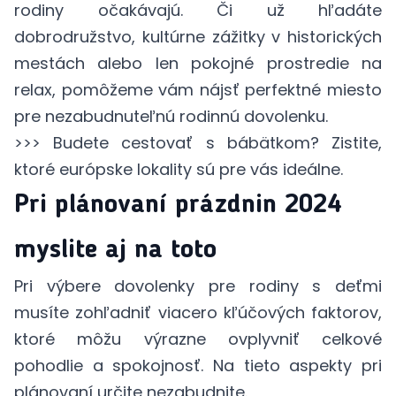
rodiny očakávajú. Či už hľadáte
dobrodružstvo, kultúrne zážitky v historických
mestách alebo len pokojné prostredie na
relax, pomôžeme vám nájsť perfektné miesto
pre nezabudnuteľnú rodinnú dovolenku.
>>>
Budete cestovať s bábätkom
? Zistite,
ktoré európske lokality sú pre vás ideálne.
Pri plánovaní prázdnin 2024
myslite aj na toto
Pri výbere dovolenky pre rodiny s deťmi
musíte zohľadniť viacero kľúčových faktorov,
ktoré môžu výrazne ovplyvniť celkové
pohodlie a spokojnosť. Na tieto aspekty pri
plánovaní určite nezabudnite.