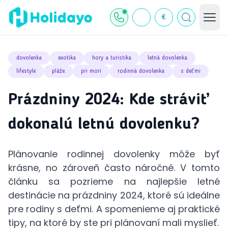
€
dovolenka
exotika
hory a turistika
letná dovolenka
lifestyle
pláže
pri mori
rodinná dovolenka
s deťmi
Prázdniny 2024: Kde stráviť
dokonalú letnú dovolenku?
Plánovanie rodinnej dovolenky môže byť
krásne, no zároveň často náročné. V tomto
článku sa pozrieme na najlepšie letné
destinácie na prázdniny 2024, ktoré sú ideálne
pre rodiny s deťmi. A spomenieme aj praktické
tipy, na ktoré by ste pri plánovaní mali myslieť.