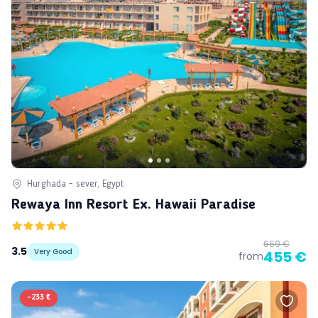
Hurghada - sever, Egypt
Rewaya Inn Resort Ex. Hawaii Paradise
669 €
3.5
Very Good
455 €
from
-
233 €