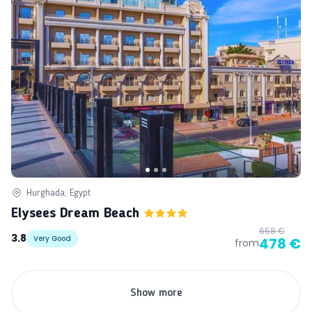
Hurghada, Egypt
Elysees Dream Beach
658 €
3.8
Very Good
478 €
from
Show more