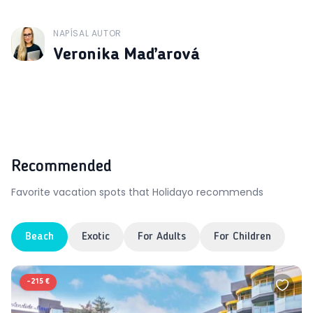
NAPÍSAL AUTOR
J
Veronika Maďarová
Recommended
Favorite vacation spots that Holidayo recommends
Beach
Exotic
For Adults
For Children
-
215 €