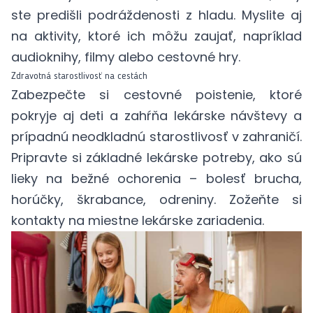
ste predišli podráždenosti z hladu. Myslite aj
na
aktivity, ktoré ich môžu zaujať
, napríklad
audioknihy, filmy alebo cestovné hry.
Zdravotná starostlivosť na cestách
Zabezpečte si cestovné poistenie, ktoré
pokryje aj deti a zahŕňa lekárske návštevy a
prípadnú neodkladnú starostlivosť v zahraničí.
Pripravte si
základné lekárske potreby
, ako sú
lieky na bežné ochorenia – bolesť brucha,
horúčky, škrabance, odreniny. Zožeňte si
kontakty na miestne lekárske zariadenia.