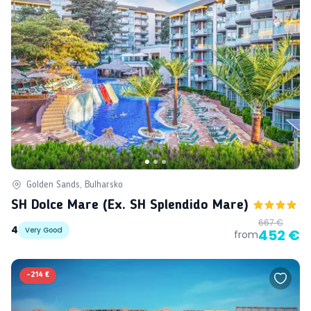
Golden Sands, Bulharsko
SH Dolce Mare (ex. SH Splendido Mare)
667 €
4
Very Good
452 €
from
-
214 €