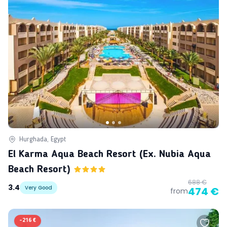
Hurghada, Egypt
El Karma Aqua Beach Resort (ex. Nubia Aqua
Beach Resort)
688 €
3.4
Very Good
474 €
from
-
216 €