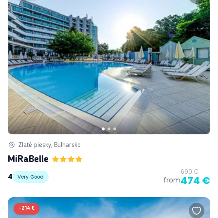
Zlaté piesky, Bulharsko
MiRaBelle
690 €
4
Very Good
474 €
from
-
214 €