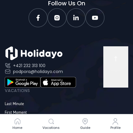
Follow Us On
+421 232 313 100
podpora@holidayo.com
VACATIONS
Last Minute
First Moment
Exotika
Home
Home
Vacations
Vacations
Guide
Guide
Profile
Profile
Dovolenka na mieru