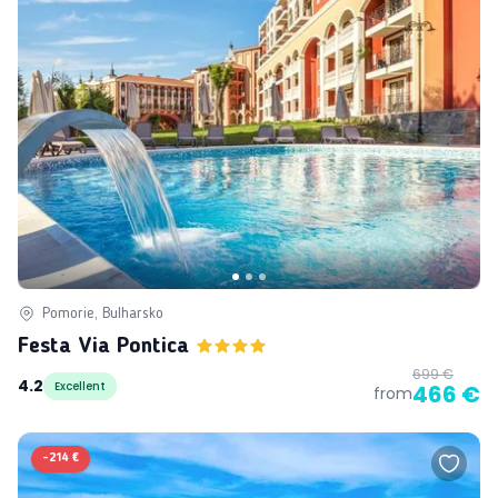
Pomorie, Bulharsko
Festa Via Pontica
699 €
4.2
Excellent
466 €
from
-
214 €