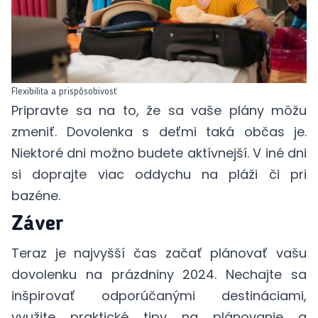
Flexibilita a prispôsobivosť
Pripravte sa na to, že sa vaše plány môžu
zmeniť. Dovolenka s deťmi taká občas je.
Niektoré dni možno budete aktívnejší. V iné dni
si doprajte viac oddychu na pláži či pri
bazéne.
Záver
Teraz je najvyšší čas začať plánovať vašu
dovolenku na prázdniny 2024. Nechajte sa
inšpirovať odporúčanými destináciami,
využite praktické tipy na plánovanie a