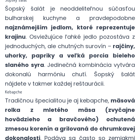
Šopský šalát
Šopský šalát je neoddeliteľnou súčasťou
bulharskej kuchyne a pravdepodobne
najznámejším jedlom, ktoré reprezentuje
krajinu
. Osviežujúce ľahké jedlo pozostáva z
jednoduchých, ale chutných surovín –
rajčiny,
uhorky, papriky a veľká porcia bieleho
slaného syra
. Jedinečná kombinácia vytvára
dokonalú harmóniu chutí. Šopský šalát
nájdete v takmer každej reštaurácii.
Kebapche
Tradičnou špecialitou je aj kebapche,
mäsová
rolka z mletého mäsa (zvyčajne
hovädzieho a bravčového) ochutená
zmesou korenín a grilovaná do chrumkavej
dokonalosti
. Podáva sa často so zemiakmi