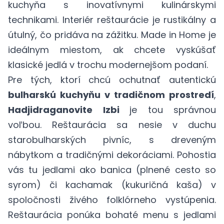
kuchyňa s inovatívnymi kulinárskymi
technikami. Interiér reštaurácie je rustikálny a
útulný, čo pridáva na zážitku. Made in Home je
ideálnym miestom, ak chcete vyskúšať
klasické jedlá v trochu modernejšom podaní.
Pre tých, ktorí chcú ochutnať autentickú
bulharskú kuchyňu v tradičnom prostredí
,
Hadjidraganovite Izbi
je tou správnou
voľbou. Reštaurácia sa nesie v duchu
starobulharských pivníc, s dreveným
nábytkom a tradičnými dekoráciami. Pohostia
vás tu jedlami ako banica (plnené cesto so
syrom) či kachamak (kukuričná kaša) v
spoločnosti živého folklórneho vystúpenia.
Reštaurácia ponúka bohaté menu s jedlami