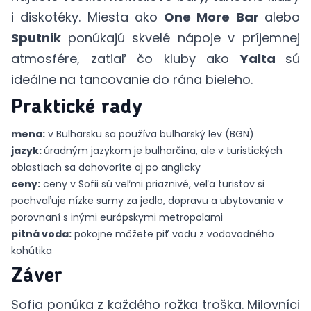
i diskotéky. Miesta ako
One More Bar
alebo
Sputnik
ponúkajú skvelé nápoje v príjemnej
atmosfére, zatiaľ čo kluby ako
Yalta
sú
ideálne na tancovanie do rána bieleho.
Praktické rady
mena:
v Bulharsku sa používa bulharský lev (BGN)
jazyk:
úradným jazykom je bulharčina, ale v turistických
oblastiach sa dohovoríte aj po anglicky
ceny:
ceny v Sofii sú veľmi priaznivé, veľa turistov si
pochvaľuje nízke sumy za jedlo, dopravu a ubytovanie v
porovnaní s inými európskymi metropolami
pitná voda:
pokojne môžete piť vodu z vodovodného
kohútika
Záver
Sofia ponúka z každého rožka troška. Milovníci