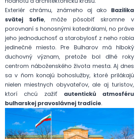
hodnotu a architektonickú krásu.
Exteriér chrámu, známeho aj ako
Bazilika
svätej Sofie
, môže pôsobiť skromne v
porovnaní s honosnými katedrálami, no práve
jeho jednoduchosť a starobylosť z neho robia
jedinečné miesto. Pre Bulharov má hlboký
duchovný význam, pretože bol dlhé roky
centrom náboženského života mesta. Aj dnes
sa v ňom konajú bohoslužby, ktoré prilákajú
nielen miestnych obyvateľov, ale aj turistov,
ktorí chcú zažiť
autentickú atmosféru
bulharskej pravoslávnej tradície
.