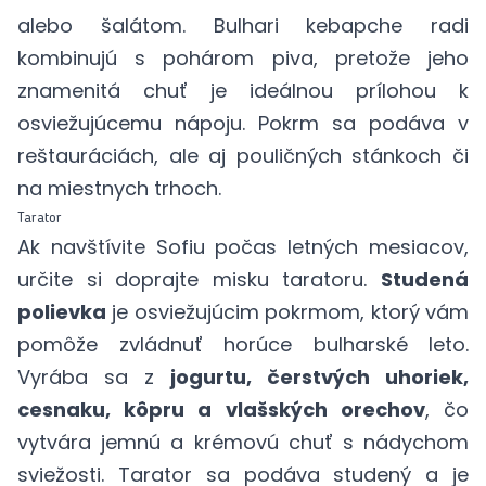
alebo šalátom. Bulhari kebapche radi
kombinujú s pohárom piva, pretože jeho
znamenitá chuť je ideálnou prílohou k
osviežujúcemu nápoju. Pokrm sa podáva v
reštauráciách, ale aj pouličných stánkoch či
na miestnych trhoch.
Tarator
Ak navštívite Sofiu počas letných mesiacov,
určite si doprajte misku taratoru.
Studená
polievka
je osviežujúcim pokrmom, ktorý vám
pomôže zvládnuť horúce bulharské leto.
Vyrába sa z
jogurtu, čerstvých uhoriek,
cesnaku, kôpru a vlašských orechov
, čo
vytvára jemnú a krémovú chuť s nádychom
sviežosti. Tarator sa podáva studený a je