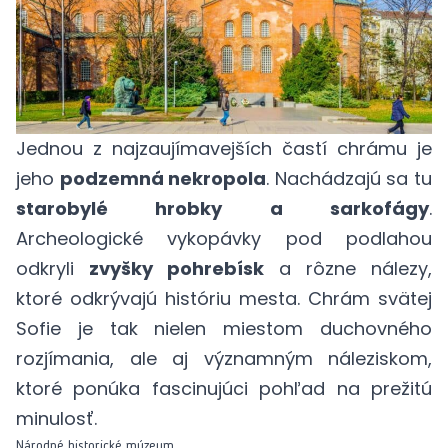
Jednou z najzaujímavejších častí chrámu je
jeho
podzemná nekropola
. Nachádzajú sa tu
starobylé hrobky a sarkofágy
.
Archeologické vykopávky pod podlahou
odkryli
zvyšky pohrebísk
a rôzne nálezy,
ktoré odkrývajú históriu mesta. Chrám svätej
Sofie je tak nielen miestom duchovného
rozjímania, ale aj významným náleziskom,
ktoré ponúka fascinujúci pohľad na prežitú
minulosť.
Národné historické múzeum