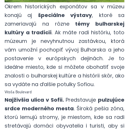
Okrem historických exponátov sa v múzeu
konajú aj
špeciálne výstavy
, ktoré sa
zameriavajú na rôzne
témy bulharskej
kultúry a tradícií
. Ak máte radi históriu, toto
múzeum je nevyhnutnou zastávkou, ktorá
vám umožní pochopiť vývoj Bulharska a jeho
postavenie v európskych dejinách. Je to
ideálne miesto, kde si môžete obohatiť svoje
znalosti o bulharskej kultúre a histórii skôr, ako
sa vydáte na ďalšie potulky Sofiou.
Vitoša Boulevard
Najživšia ulica v Sofii.
Predstavuje
pulzujúce
srdce moderného mesta
. Široká pešia zóna,
ktorú lemujú stromy, je miestom, kde sa radi
stretávajú domáci obyvatelia i turisti, aby si