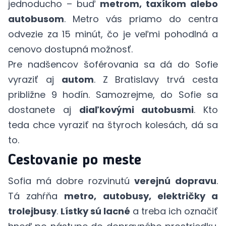
jednoducho – buď
metrom, taxíkom alebo
autobusom
. Metro vás priamo do centra
odvezie za 15 minút, čo je veľmi pohodlná a
cenovo dostupná možnosť.
Pre nadšencov šoférovania sa dá do Sofie
vyraziť aj
autom
. Z Bratislavy trvá cesta
približne 9 hodín. Samozrejme, do Sofie sa
dostanete aj
diaľkovými autobusmi
. Kto
teda chce vyraziť na štyroch kolesách, dá sa
to.
Cestovanie po meste
Sofia má dobre rozvinutú
verejnú dopravu
.
Tá zahŕňa
metro, autobusy, električky a
trolejbusy
.
Lístky sú lacné
a treba ich označiť