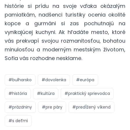
histórie si prídu na svoje vďaka okázalým
pamiatkám, nadšenci turistiky ocenia okolité
kopce a gurmáni si zas pochutnajú na
vynikajúcej kuchyni. Ak hľadáte mesto, ktoré
vás prekvapí svojou rozmanitosťou, bohatou
minulosťou a moderným mestským životom,
Sofia vás rozhodne nesklame.
#
bulharsko
#
dovolenka
#
európa
#
história
#
kultúra
#
praktický sprievodca
#
prázdniny
#
pre páry
#
predĺžený víkend
#
s deťmi