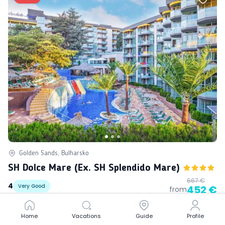
Golden Sands, Bulharsko
SH Dolce Mare (ex. SH Splendido Mare)
667 €
4
Very Good
452 €
from
Home
Home
Vacations
Vacations
Guide
Guide
Profile
Profile
-
214 €