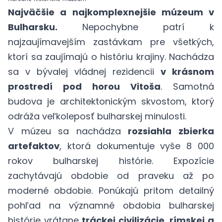
Najväčšie a najkomplexnejšie múzeum v
Bulharsku.
Nepochybne patrí k
najzaujímavejším zastávkam pre všetkých,
ktorí sa zaujímajú o históriu krajiny. Nachádza
sa v bývalej vládnej rezidencii
v krásnom
prostredí pod horou Vitoša
. Samotná
budova je architektonickým skvostom, ktorý
odráža veľkoleposť bulharskej minulosti.
V múzeu sa nachádza
rozsiahla zbierka
artefaktov
, ktorá dokumentuje vyše 8 000
rokov bulharskej histórie. Expozície
zachytávajú obdobie od praveku až po
moderné obdobie. Ponúkajú pritom detailný
pohľad na významné obdobia bulharskej
histórie vrátane
tráckej civilizácie, rímskej a