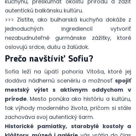
kuchyňu, preskúmať okolitú prírodu a zažiť
autentickú balkánsku kultúru.
>>> Zistite, ako
bulharská kuchyňa
dokáže z
jednoduchých ingrediencií vytvoriť
nezabudnuteľné gurmánske zážitky, ktoré
oslovujú srdce, dušu a žalúdok.
Prečo navštíviť Sofiu?
Sofia leží na úpätí pohoria Vitoša, ktoré jej
dodáva nádhernú scenériu a možnosť
spojiť
mestský výlet s aktívnym oddychom v
prírode
. Mesto ponúka ako históriu a kultúru,
tak výhody moderného života, pričom si stále
zachováva svoj autentický šarm.
Historické pamiatky, starobylé kostoly a
kláštory, múzeá i galérie
vás vrátia do čias