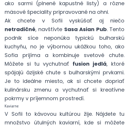
ako sarmi (plnené kapustné listy) a rôzne
mäsové špeciality pripravované na ohni.
Ak chcete v Sofii vyskúšať aj niečo
netradičné
, navštívte
Sasa Asian Pub
. Tento
podnik síce neponúka typickú bulharskú
kuchyňu, no je výbornou ukážkou toho, ako
Sofia prijíma a kombinuje svetové chute.
Môžete si tu vychutnať
fusion jedlá
, ktoré
spájajú ázijské chute s bulharskými prvkami.
Je to ideálne miesto, ak si chcete dopriať
kulinársku zmenu a vychutnať si kreatívne
pokrmy v príjemnom prostredí.
Kaviarne
V Sofii to kávovou kultúrou žije. Nájdete tu
množstvo útulných kaviarní, kde si môžete