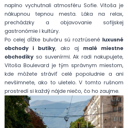
naplno vychutnali atmosféru Sofie. Vitoša je
nákupnou tepnou mesta. Láka na relax,
prechádzky a objavovanie sofijskej
gastronómie i kultúry.
Po celej dĺžke bulváru sú roztrúsené
luxusné
obchody i butiky
, ako aj
malé miestne
obchodíky
so suvenírmi. Ak radi nakupujete,
Vitoša Boulevard je tým správnym miestom,
kde môžete stráviť celé popoludnie a ani
nevšimnete, ako to uletelo. V tomto rušnom
prostredí si každý nájde niečo, čo ho zaujme.