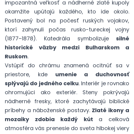
impozantná veľkosť a nádherné zlaté kupoly
okamžite upútajú každého, kto ide okolo.
Postavený bol na počesť ruských vojakov,
ktorí zahynuli počas rusko-tureckej vojny
(1877–1878). Katedrála symbolizuje
silné
historické väzby medzi Bulharskom a
Ruskom
.
Vstúpiť do chrámu znamená ocitnúť sa v
priestore, kde
umenie a duchovnosť
splývajú do jedného celku
. Interiér je rovnako
ohromujúci ako exteriér. Steny pokrývajú
nádherné fresky, ktoré zachytávajú biblické
príbehy a náboženské postavy.
Zlaté ikony a
mozaiky zdobia každý kút
a celková
atmosféra vás prenesie do sveta hlbokej viery