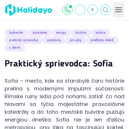
€
bulharsko
dovolenka
európa
história
kultúra
praktický sprievodca
prázdniny
pre páry
predĺžený víkend
s deťmi
Praktický sprievodca: Sofia
Sofia – mesto, kde sa starobylé čaro histórie
prelína s modernými impulzmi súčasnosti.
Rímske ruiny ležia pod nohami, zatiaľ čo nad
hlavami sa týčia majestátne pravoslávne
katedrály a do toho mestské bulváre pulzujú
energiou dneška. Sofia nie je len ďalšou
metropolou, ona láka na fascinujúci koktejl,