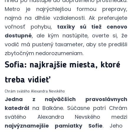
hneď po nástupe do dopravného prostriedku.
Metro je najrýchlejšou formou prepravy,
najmä na dlhšie vzdialenosti. Ak preferujete
voľnosť pohybu,
taxíky sú tiež cenovo
dostupné
, ale kým nastúpite, overte si, že
vodič má pustený taxameter, aby ste predišli
zbytočným nedorozumeniam.
Sofia: najkrajšie miesta, ktoré
treba vidieť
Chrám svätého Alexandra Nevského
Jedna z najväčších pravoslávnych
katedrál
na Balkáne. Súčasne patrí Chrám
svätého Alexandra Nevského medzi
najvýznamejšie pamiatky Sofie
. Jeho