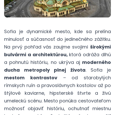
Sofia je dynamické mesto, kde sa prelína
minulosť a súčasnosť do jedinečného zážitku.
Na prvý pohľad vás zaujme svojimi
širokými
bulvármi a architektúrou,
ktorá odráža dlhú
a pohnutú históriu, no ukrýva aj
moderného
ducha metropoly plnej života
. Sofia je
mestom kontrastov
– od starobylých
rímskych ruín a pravoslávnych kostolov až po
štýlové kaviarne, hipsterské štvrte a živú
umeleckú scénu. Mesto ponúka cestovateľom
možnosť objaviť históriu, ochutnať miestnu