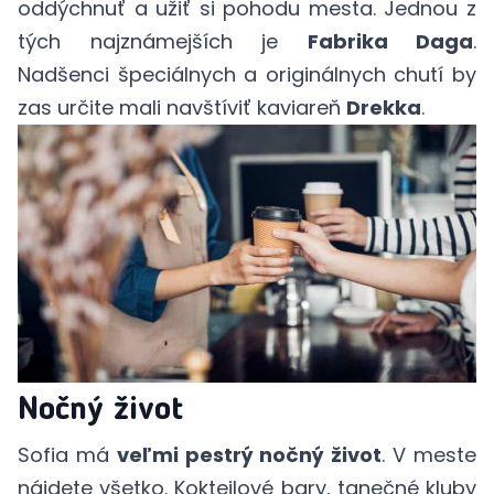
oddýchnuť a užiť si pohodu mesta. Jednou z
tých najznámejších je
Fabrika Daga
.
Nadšenci špeciálnych a originálnych chutí by
zas určite mali navštíviť kaviareň
Drekka
.
Nočný život
Sofia má
veľmi pestrý nočný život
. V meste
nájdete všetko. Kokteilové bary, tanečné kluby