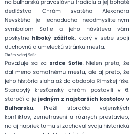
na bulharskú pravoslávnu tradíciu a jej bohaté
dedičstvo. Chrám svätého Alexandra
Nevského je jednoducho neodmysliteľným
symbolom Sofie a jeho návšteva vám
poskytne
hlboký zážitok,
ktorý v sebe spojí
duchovnú a umeleckú stránku mesta.
Chrám svätej Sofie
Považuje sa za
srdce Sofie
. Nielen preto, že
dal meno samotnému mestu, ale aj preto, že
jeho história siaha až do obdobia Rímskej ríše.
Starobylý kresťanský chrám postavili v 6.
storočí a je
jedným z najstarších kostolov v
Bulharsku
. Prežil storočia vojenských
konfliktov, zemetrasení a rôznych prestavieb,
no aj napriek tomu si zachoval svoju historickú