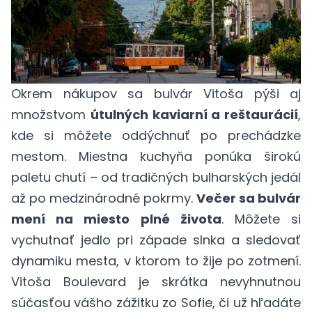
Okrem nákupov sa bulvár Vitoša pýši aj
množstvom
útulných kaviarní a reštaurácií
,
kde si môžete oddýchnuť po prechádzke
mestom. Miestna kuchyňa ponúka širokú
paletu chutí – od tradičných bulharských jedál
až po medzinárodné pokrmy.
Večer sa bulvár
mení na miesto plné života
. Môžete si
vychutnať jedlo pri západe slnka a sledovať
dynamiku mesta, v ktorom to žije po zotmení.
Vitoša Boulevard je skrátka nevyhnutnou
súčasťou vášho zážitku zo Sofie, či už hľadáte