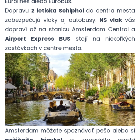
Eurolines alebo Eurobus.
Dopravu
z letiska Schiphol
do centra mesta
zabezpečujú vlaky aj autobusy.
NS vlak
vás
dopraví až na stanicu Amsterdam Central a
Airport Express BUS
stojí na niekoľkých
zastávkach v centre mesta.
Amsterdam môžete spoznávať pešo alebo si
požičajte bicykel
a zapadnite medzi