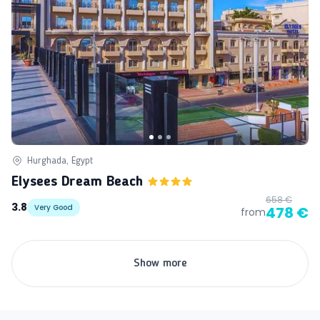
Hurghada, Egypt
Elysees Dream Beach
658 €
3.8
Very Good
478 €
from
Show more