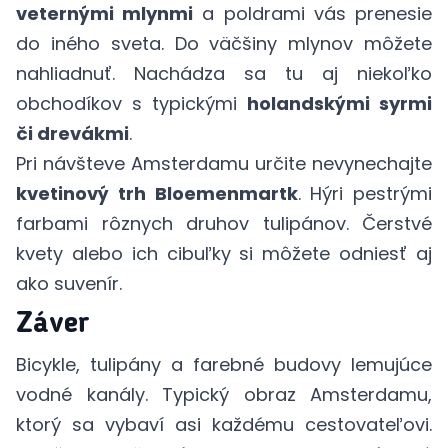
veternými mlynmi
a poldrami vás prenesie
do iného sveta. Do väčšiny mlynov môžete
nahliadnuť. Nachádza sa tu aj niekoľko
obchodíkov s typickými
holandskými syrmi
či drevákmi
.
Pri návšteve Amsterdamu určite nevynechajte
kvetinový trh Bloemenmartk
. Hýri pestrými
farbami rôznych druhov tulipánov. Čerstvé
kvety alebo ich cibuľky si môžete odniesť aj
ako suvenír.
Záver
Bicykle, tulipány a farebné budovy lemujúce
vodné kanály. Typický obraz Amsterdamu,
ktorý sa vybaví asi každému cestovateľovi.