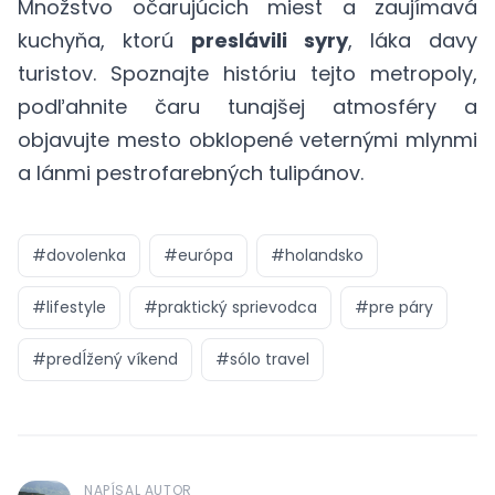
Množstvo očarujúcich miest a zaujímavá
kuchyňa, ktorú
preslávili syry
, láka davy
turistov. Spoznajte históriu tejto metropoly,
podľahnite čaru tunajšej atmosféry a
objavujte mesto obklopené veternými mlynmi
a lánmi pestrofarebných tulipánov.
#
dovolenka
#
európa
#
holandsko
#
lifestyle
#
praktický sprievodca
#
pre páry
#
predĺžený víkend
#
sólo travel
NAPÍSAL AUTOR