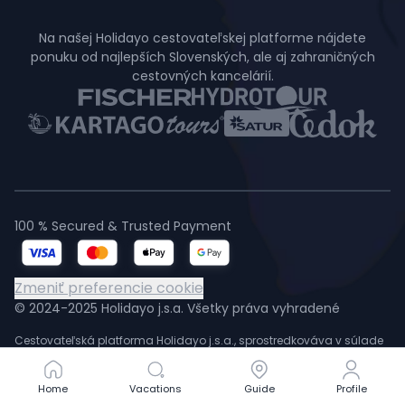
Na našej Holidayo cestovateľskej platforme nájdete
ponuku od najlepších Slovenských, ale aj zahraničných
cestovných kancelárií.
100 % Secured & Trusted Payment
Zmeniť preferencie cookie
© 2024-2025 Holidayo j.s.a. Všetky práva vyhradené
Cestovateľská platforma Holidayo j.s.a., sprostredkováva v súlade
so zákonom 281/2001 Z. z. predaj zájazdov cestovných kancelárii a
iných služieb cestovného ruchu.
Holidayo j.s.a., je zapísaná v Obchodnom registri Mestského súdu
Home
Home
Vacations
Vacations
Guide
Guide
Profile
Profile