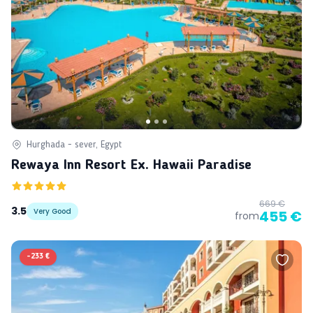
Hurghada - sever, Egypt
Rewaya Inn Resort Ex. Hawaii Paradise
669 €
3.5
Very Good
455 €
from
-
233 €