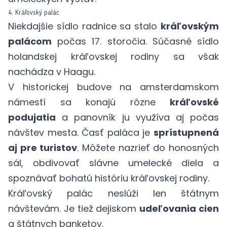
4. Kráľovský palác
Niekdajšie sídlo radnice sa stalo
kráľovským
palácom
počas 17. storočia. Súčasné sídlo
holandskej kráľovskej rodiny sa však
nachádza v Haagu.
V historickej budove na amsterdamskom
námestí sa konajú rôzne
kráľovské
podujatia
a panovník ju využíva aj počas
návštev mesta. Časť paláca je
sprístupnená
aj pre turistov
. Môžete nazrieť do honosných
sál, obdivovať slávne umelecké diela a
spoznávať bohatú históriu kráľovskej rodiny.
Kráľovský palác neslúži len štátnym
návštevám. Je tiež dejiskom
udeľovania cien
a štátnych banketov.