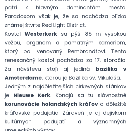
patrí k hlavným dominantám mesta.
Paradoxom však je, že sa nachádza blízko
známej štvrte Red Light District.
Kostol
Westerkerk
sa pýši 85 m vysokou
vežou, organom a pamätným kameňom,
ktorý bol venovaný Rembrandtovi. Tento
renesančný kostol pochádza zo 17. storočia.
Za návštevu stojí aj jediná
bazilika v
Amsterdame
, ktorou je Bazilika sv. Mikuláša.
Jedným z najdôležitejších cirkevných stánkov
je
Nieuwe Kerk
. Konajú sa tu slávnostné
korunovácie holandských kráľov
a dôležité
kráľovské podujatia. Zároveň je aj dejiskom
kultúrnych podujatí a významných
umeleckých výstav.