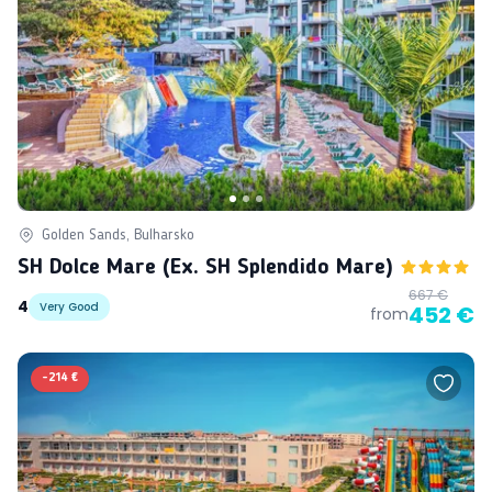
Golden Sands, Bulharsko
SH Dolce Mare (ex. SH Splendido Mare)
667 €
4
Very Good
452 €
from
-
214 €