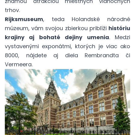
známou atrakciou miestnych vianočných
trhov.
Rijksmuseum
, teda Holandské národné
múzeum, vám svojou zbierkou priblíži
históriu
krajiny aj bohaté dejiny umenia
. Medzi
vystavenými exponátmi, ktorých je viac ako
8000, nájdete aj diela Rembrandta či
Vermeera.