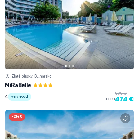
Zlaté piesky, Bulharsko
MiRaBelle
690 €
4
Very Good
474 €
from
-
214 €