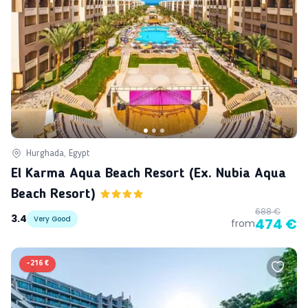
Hurghada, Egypt
El Karma Aqua Beach Resort (ex. Nubia Aqua
Beach Resort)
688 €
3.4
Very Good
474 €
from
-
216 €