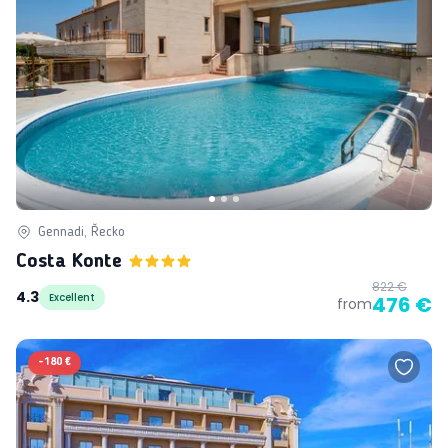
Gennadi, Řecko
Costa Konte
822 €
4.3
Excellent
476 €
from
-
180 €