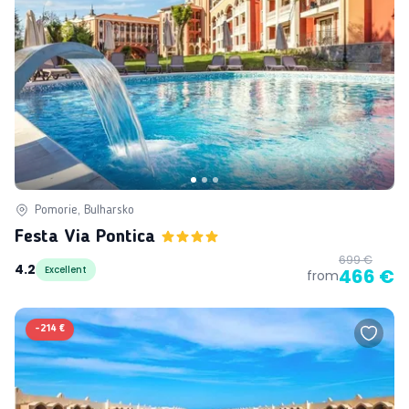
Pomorie, Bulharsko
Festa Via Pontica
699 €
4.2
Excellent
466 €
from
-
214 €