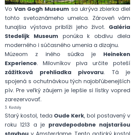
Vo
Van Gogh Museum
sa ukrýva zbierka diel
tohto svetoznámeho umelca. Zároveň vám
tunajšia výstava priblíži jeho život.
Galéria
Stedelijk Museum
ponúka k obdivu diela
moderného i súčasného umenia a dizajnu.
Múzeom z iného súdka je
Heineken
Experience
. Milovníkov piva určite poteší
zážitková prehliadka pivovaru
. Tá je
spojená s ochutnávkou tých najobľúbenejších
pív. Pre veľký záujem je lepšie si lístky vopred
zarezervovať
.
3. Kostoly
Starý kostol, teda
Oude Kerk
, bol postavený v
roku 1213 a je
pravdepodobne najstaršou
stavbou
v Amsterdame. Tento gotický kostol