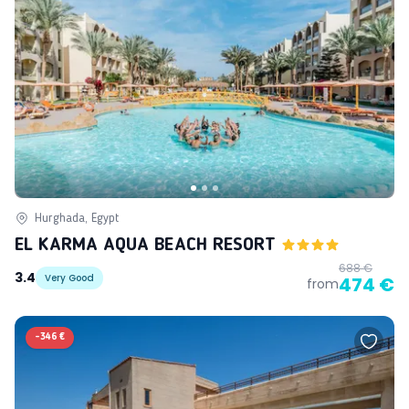
Hurghada, Egypt
EL KARMA AQUA BEACH RESORT
688 €
3.4
Very Good
474 €
from
-
346 €