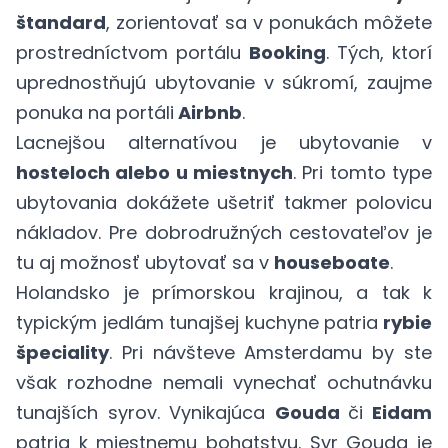
štandard
, zorientovať sa v ponukách môžete
prostredníctvom portálu
Booking
. Tých, ktorí
uprednostňujú ubytovanie v súkromí, zaujme
ponuka na portáli
Airbnb
.
Lacnejšou alternatívou je ubytovanie v
hosteloch alebo u miestnych
. Pri tomto type
ubytovania dokážete ušetriť takmer polovicu
nákladov. Pre dobrodružných cestovateľov je
tu aj možnosť ubytovať sa v
houseboate
.
Holandsko je prímorskou krajinou, a tak k
typickým jedlám tunajšej kuchyne patria
rybie
špeciality
. Pri návšteve Amsterdamu by ste
však rozhodne nemali vynechať ochutnávku
tunajších syrov. Vynikajúca
Gouda
či
Eidam
patria k miestnemu bohatstvu. Syr Gouda je