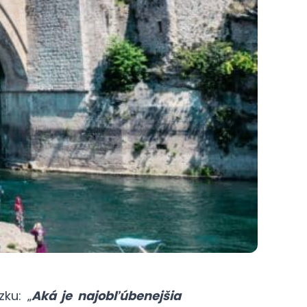
ku: „
Aká je najobľúbenejšia