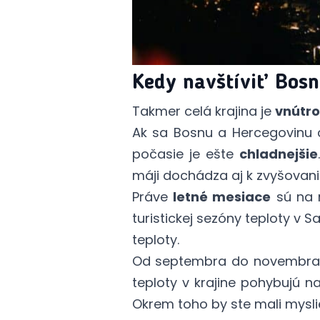
Kedy navštíviť Bos
Takmer celá krajina je
vnútr
Ak sa Bosnu a Hercegovinu 
počasie je ešte
chladnejšie
máji dochádza aj k zvyšovani
Práve
letné mesiace
sú na n
turistickej sezóny teploty v 
teploty.
Od septembra do novembra, k
teploty v krajine pohybujú n
Okrem toho by ste mali mysli