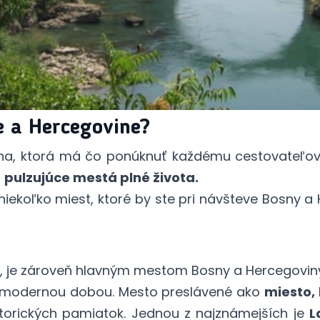
e a Hercegovine?
ina, ktorá má čo ponúknuť každému cestovateľov
o
pulzujúce mestá plné života.
 niekoľko miest, ktoré by ste pri návšteve Bosny 
, je zároveň hlavným mestom Bosny a Hercegoviny
s modernou dobou. Mesto preslávené ako
miesto,
orických pamiatok. Jednou z najznámejších je
L