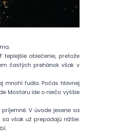
líma.
iť teplejšie oblečenie, pretože
rem častých prehánok však v
aj mnohí ľudia. Počas hlavnej
de Mostaru ide o niečo vyššie
 príjemné. V úvode jesene sa
sa však už prepadajú nižšie.
bí.