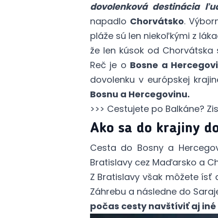
dovolenková destinácia ľu
napadlo
Chorvátsko
. Výbor
pláže sú len niekoľkými z lákad
že len kúsok od Chorvátska s
Reč je o
Bosne a Hercegov
dovolenku v európskej krajin
Bosnu a Hercegovinu.
>>> Cestujete po Balkáne? Zis
Ako sa do krajiny d
Cesta do Bosny a Hercegov
Bratislavy cez Maďarsko a C
Z Bratislavy však môžete ísť 
Záhrebu a následne do Saraje
počas cesty navštíviť aj in