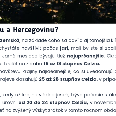
nu a Hercegovinu?
ozemská
, na základe čoho sa odvíja aj tamojšia k
chystáte navštíviť počas
jari
, mali by ste si zbal
. Jarné mesiace bývajú tiež
najupršanejšie
. Ok
u teplôt na zhruba
15 až 18 stupňov Celzia.
ávštevu krajiny najideálnejšie, čo si uvedomujú 
Sarajeve dosahujú
25 až 28 stupňov Celzia,
v prípa
edy už krajine vládne jeseň, býva počasie stále
a úrovni
od 20 do 24 stupňov Celzia,
v novembri 
eť na zvýšený výskyt zrážok v tomto ročnom obdo