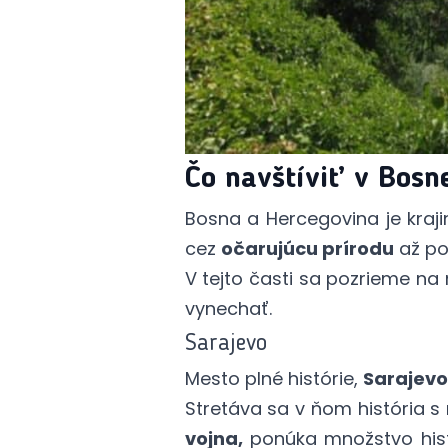
Čo navštíviť v Bosn
Bosna a Hercegovina je kraj
cez
očarujúcu prírodu
až p
V tejto časti sa pozrieme na
vynechať.
Sarajevo
Mesto plné histórie,
Sarajevo
Stretáva sa v ňom história 
vojna,
ponúka množstvo hist