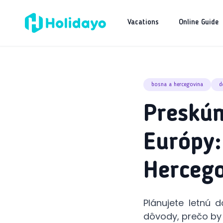
Vacations
Online Guide
bosna a hercegovina
d
Preskúm
Európy:
Herceg
Plánujete letnú 
dôvody, prečo by 