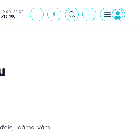
10:00-20:00
€
J
 313 100
u
e ďalej, dáme vám