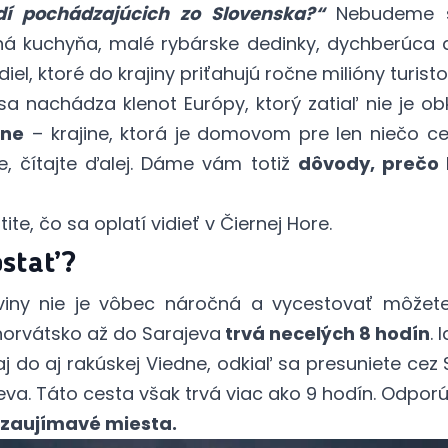
dí pochádzajúcich zo Slovenska?“
Nebudeme si
ná kuchyňa, malé rybárske dedinky, dychberúca 
iel, ktoré do krajiny priťahujú ročne milióny turisto
a nachádza klenot Európy, ktorý zatiaľ nie je ob
ine
– krajine, ktorá je domovom pre len niečo cez
e, čítajte ďalej. Dáme vám totiž
dôvody, prečo 
tite,
čo sa oplatí vidieť v Čiernej Hore
.
ostať?
iny nie je vôbec náročná a vycestovať môžete
horvátsko až do Sarajeva
trvá necelých 8 hodín
. 
aj do aj rakúskej Viedne, odkiaľ sa presuniete ce
va. Táto cesta však trvá viac ako 9 hodín. Odporú
é zaujímavé miesta.