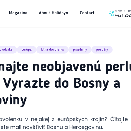
Mon-Sun 
Magazine
About Holidayo
Contact
+421 232
ovolenka
európa
letná dovolenka
prázdniny
pre páry
ajte neobjavenú perl
 Vyrazte do Bosny a
oviny
dovolenku v nejakej z európskych krajín? Čítajt
ste mali navštíviť Bosnu a Hercegovinu.