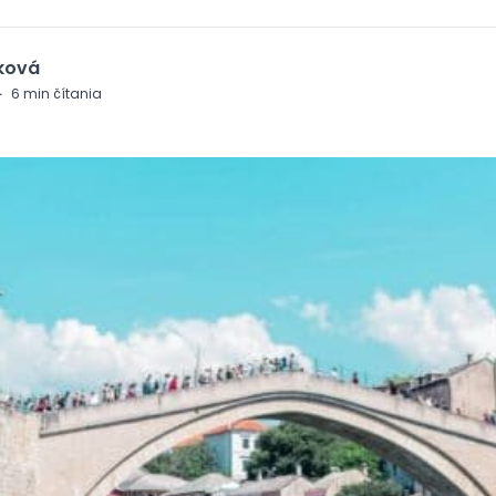
ková
·
6
min čítania