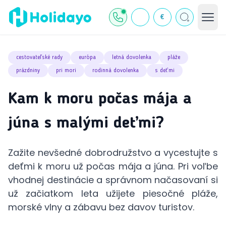
€
cestovateľské rady
európa
letná dovolenka
pláže
prázdniny
pri mori
rodinná dovolenka
s deťmi
Kam k moru počas mája a
júna s malými deťmi?
Zažite nevšedné dobrodružstvo a vycestujte s
deťmi k moru už počas mája a júna. Pri voľbe
vhodnej destinácie a správnom načasovaní si
už začiatkom leta užijete piesočné pláže,
morské vlny a zábavu bez davov turistov.