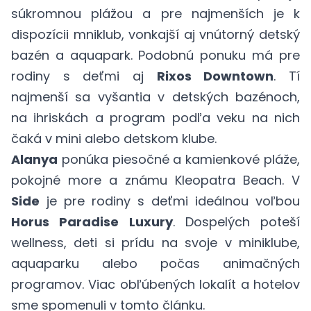
súkromnou plážou a pre najmenších je k
dispozícii mniklub, vonkajší aj vnútorný detský
bazén a aquapark. Podobnú ponuku má pre
rodiny s deťmi aj
Rixos Downtown
. Tí
najmenší sa vyšantia v detských bazénoch,
na ihriskách a program podľa veku na nich
čaká v mini alebo detskom klube.
Alanya
ponúka piesočné a kamienkové pláže,
pokojné more a známu Kleopatra Beach. V
Side
je pre rodiny s deťmi ideálnou voľbou
Horus Paradise Luxury
. Dospelých poteší
wellness, deti si prídu na svoje v miniklube,
aquaparku alebo počas animačných
programov. Viac obľúbených lokalít a hotelov
sme spomenuli
v tomto článku
.