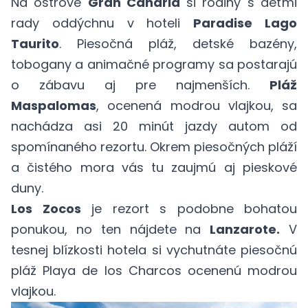
Na ostrove
Gran Canaria
si rodiny s deťmi
rady oddýchnu v hoteli
Paradise Lago
Taurito
. Piesočná pláž, detské bazény,
tobogany a animačné programy sa postarajú
o zábavu aj pre najmenších.
Pláž
Maspalomas
, ocenená modrou vlajkou, sa
nachádza asi 20 minút jazdy autom od
spomínaného rezortu. Okrem piesočných pláží
a čistého mora vás tu zaujmú aj pieskové
duny.
Los Zocos
je rezort s podobne bohatou
ponukou, no ten nájdete na
Lanzarote.
V
tesnej blízkosti hotela si vychutnáte piesočnú
pláž Playa de los Charcos ocenenú modrou
vlajkou.