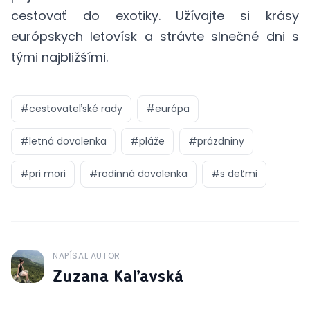
cestovať do exotiky. Užívajte si krásy
európskych letovísk a strávte slnečné dni s
tými najbližšími.
#
cestovateľské rady
#
európa
#
letná dovolenka
#
pláže
#
prázdniny
#
pri mori
#
rodinná dovolenka
#
s deťmi
NAPÍSAL AUTOR
J
Zuzana Kaľavská