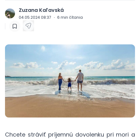
Zuzana Kaľavská
J
04.05.2024 08:37
·
6
min čítania
Chcete stráviť príjemnú dovolenku pri mori a