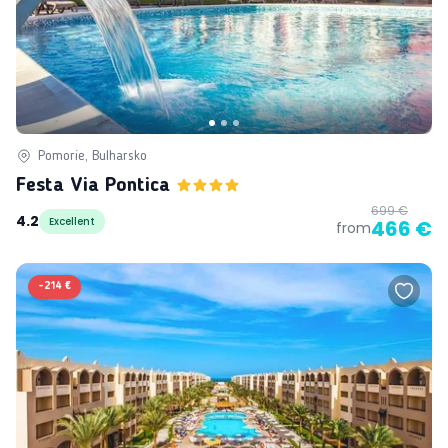
Pomorie, Bulharsko
Festa Via Pontica
699 €
4.2
Excellent
466 €
from
-
214 €