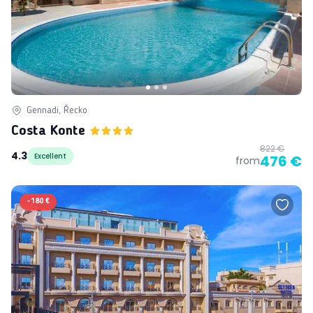
Gennadi, Řecko
Costa Konte
822 €
4.3
Excellent
476 €
from
-
180 €