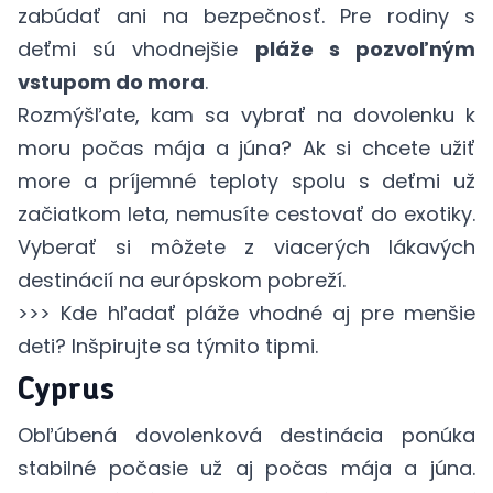
zabúdať ani na bezpečnosť. Pre rodiny s
deťmi sú vhodnejšie
pláže s pozvoľným
vstupom do mora
.
Rozmýšľate, kam sa vybrať na dovolenku k
moru počas mája a júna? Ak si chcete užiť
more a príjemné teploty spolu s deťmi už
začiatkom leta, nemusíte cestovať do exotiky.
Vyberať si môžete z viacerých lákavých
destinácií na európskom pobreží.
>>> Kde hľadať pláže vhodné aj pre menšie
deti? Inšpirujte sa
týmito tipmi
.
Cyprus
Obľúbená dovolenková destinácia ponúka
stabilné počasie už aj počas mája a júna.