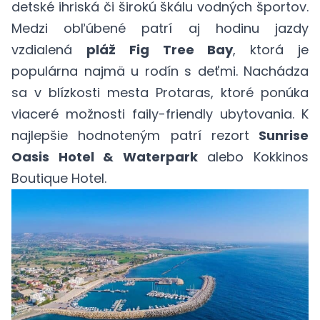
detské ihriská či širokú škálu vodných športov.
Medzi obľúbené patrí aj hodinu jazdy
vzdialená
pláž Fig Tree Bay
, ktorá je
populárna najmä u rodín s deťmi. Nachádza
sa v blízkosti mesta Protaras, ktoré ponúka
viaceré možnosti faily-friendly ubytovania. K
najlepšie hodnoteným patrí rezort
Sunrise
Oasis Hotel & Waterpark
alebo Kokkinos
Boutique Hotel.