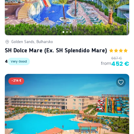
Golden Sands, Bulharsko
SH Dolce Mare (ex. SH Splendido Mare)
667 €
4
Very Good
452 €
from
-
214 €