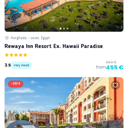
Hurghada - sever, Egypt
Rewaya Inn Resort Ex. Hawaii Paradise
669 €
3.5
Very Good
455 €
from
-
233 €