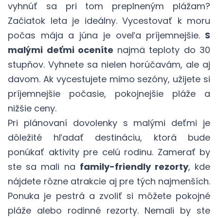
vyhnúť sa pri tom preplneným plážam?
Začiatok leta je ideálny. Vycestovať k moru
počas mája a júna je oveľa príjemnejšie.
S
malými deťmi oceníte
najmä teploty do 30
stupňov. Vyhnete sa nielen horúčavám, ale aj
davom. Ak vycestujete mimo sezóny, užijete si
príjemnejšie počasie, pokojnejšie pláže a
nižšie ceny.
Pri plánovaní dovolenky s malými deťmi je
dôležité hľadať destináciu, ktorá bude
ponúkať aktivity pre celú rodinu. Zamerať by
ste sa mali na
family-friendly rezorty
, kde
nájdete rôzne atrakcie aj pre tých najmenších.
Ponuka je pestrá a zvoliť si môžete pokojné
pláže alebo rodinné rezorty. Nemali by ste