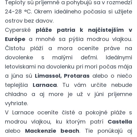
Teploty sú príjemné a pohybujú sa v rozmedzí
24-28 °C. Okrem ideálneho počasia si užijete
ostrov bez davov.
Cyperské
pláže patria k najčistejším v
Európe
a mnohé sa pýšia modrou vlajkou.
Čistotu pláží a mora oceníte práve na
dovolenke s malými deťmi. Ideálnymi
letoviskami na dovolenku pri mori počas mája
a júna sú
Limassol, Protaras
alebo o niečo
teplejšia
Larnaca
. Tu vám určite nebude
chladno a aj more je už v júni príjemne
vyhriate.
V Larnace oceníte čisté a pokojné pláže s
modrou vlajkou, ku ktorým patrí
Castella
alebo
Mackenzie beach
. Tie ponúkajú aj