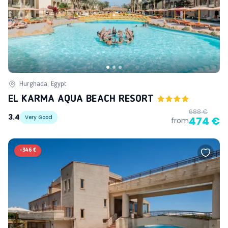
Hurghada, Egypt
EL KARMA AQUA BEACH RESORT
688 €
3.4
Very Good
474 €
from
-
346 €