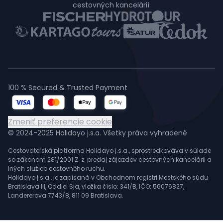
cestovných kancelárií.
100 % Secured & Trusted Payment
Zmeniť preferencie cookie
© 2024-2025 Holidayo j.s.a. Všetky práva vyhradené
Cestovateľská platforma Holidayo j.s.a., sprostredkováva v súlade
so zákonom 281/2001 Z. z. predaj zájazdov cestovných kancelárii a
iných služieb cestovného ruchu.
Holidayo j.s.a., je zapísaná v Obchodnom registri Mestského súdu
Bratislava III, Oddiel Sja, vložka číslo: 341/B, IČO: 56076827,
Landererova 7743/8, 811 09 Bratislava.