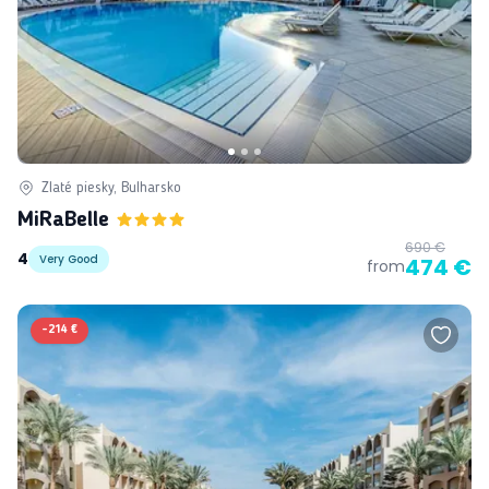
Zlaté piesky, Bulharsko
MiRaBelle
690 €
4
Very Good
474 €
from
-
214 €