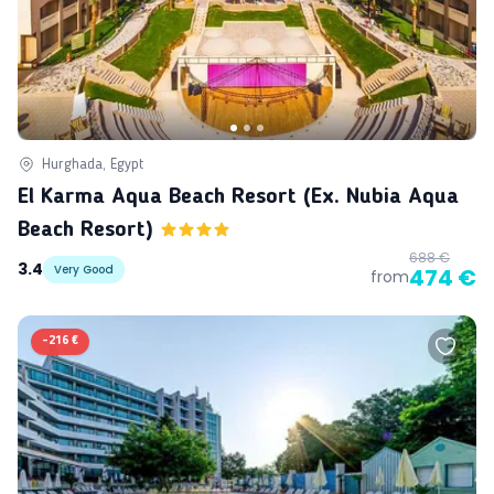
Hurghada, Egypt
El Karma Aqua Beach Resort (ex. Nubia Aqua
Beach Resort)
688 €
3.4
Very Good
474 €
from
-
216 €