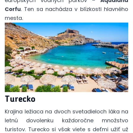
európskych vodných parkov –
Aqualand
Corfu
. Ten sa nachádza v blízkosti hlavného
mesta.
Turecko
Krajina ležiaca na dvoch svetadieloch láka na
letnú dovolenku každoročne množstvo
turistov. Turecko si však viete s deťmi užiť už