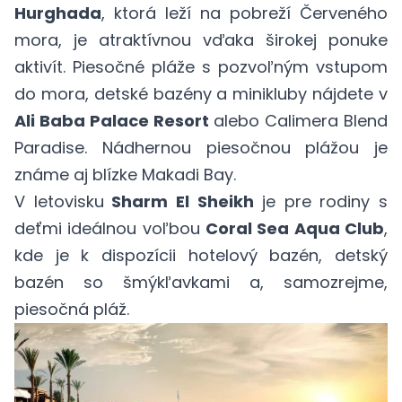
Hurghada
, ktorá leží na pobreží Červeného
mora, je atraktívnou vďaka širokej ponuke
aktivít. Piesočné pláže s pozvoľným vstupom
do mora, detské bazény a minikluby nájdete v
Ali Baba Palace Resort
alebo Calimera Blend
Paradise. Nádhernou piesočnou plážou je
známe aj blízke Makadi Bay.
V letovisku
Sharm El Sheikh
je pre rodiny s
deťmi ideálnou voľbou
Coral Sea Aqua Club
,
kde je k dispozícii hotelový bazén, detský
bazén so šmýkľavkami a, samozrejme,
piesočná pláž.