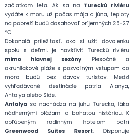
začiatkom leta. Ak sa na
Tureckú riviéru
vydáte k moru už počas mája a júna, teploty
na pobreží budú dosahovať príjemných 25-27
°C.
Dokonalá príležitosť, ako si užiť dovolenku
spolu s deťmi, je navštíviť Tureckú riviéru
mimo hlavnej sezóny
. Piesočné a
okruhliakové pláže s pozvoľným vstupom do
mora budú bez davov turistov. Medzi
vyhľadávané destinácie patria Alanya,
Antalya alebo Side.
Antalya
sa nachádza na juhu Turecka, láka
nádhernými plážami a bohatou históriou. K
obľúbeným rodinným hotelom patrí
Greenwood Suites Resort
. Disponuje