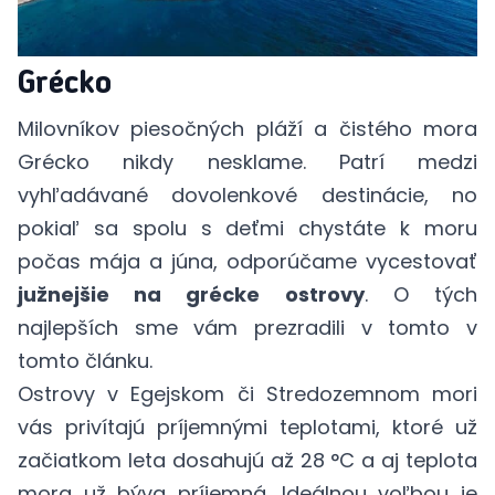
Grécko
Milovníkov piesočných pláží a čistého mora
Grécko nikdy nesklame. Patrí medzi
vyhľadávané dovolenkové destinácie, no
pokiaľ sa spolu s deťmi chystáte k moru
počas mája a júna, odporúčame vycestovať
južnejšie na grécke ostrovy
. O tých
najlepších sme vám prezradili v tomto
v
tomto článku
.
Ostrovy v Egejskom či Stredozemnom mori
vás privítajú príjemnými teplotami, ktoré už
začiatkom leta dosahujú až 28 °C a aj teplota
mora už býva príjemná. Ideálnou voľbou je