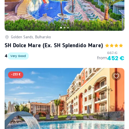
Golden Sands, Bulharsko
SH Dolce Mare (ex. SH Splendido Mare)
667 €
4
Very Good
452 €
from
-
233 €