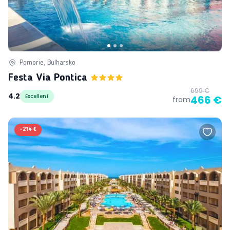
Pomorie, Bulharsko
Festa Via Pontica
699 €
4.2
Excellent
466 €
from
-
214 €