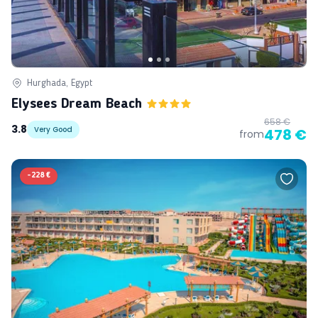
Hurghada, Egypt
Elysees Dream Beach
658 €
3.8
Very Good
478 €
from
-
228 €