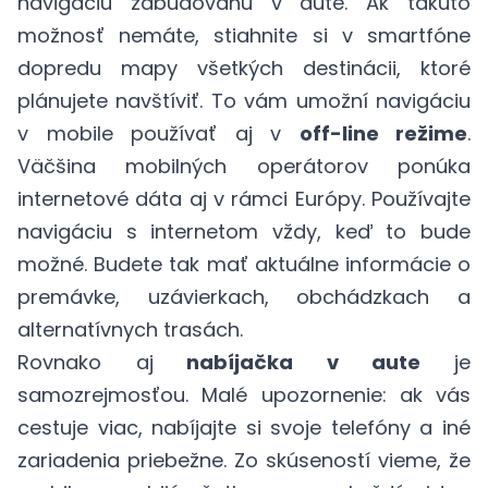
navigáciu zabudovanú v aute. Ak takúto
možnosť nemáte, stiahnite si v smartfóne
dopredu mapy všetkých destinácii, ktoré
plánujete navštíviť. To vám umožní navigáciu
v mobile používať aj v
off-line režime
.
Väčšina mobilných operátorov ponúka
internetové dáta aj v rámci Európy. Používajte
navigáciu s internetom vždy, keď to bude
možné. Budete tak mať aktuálne informácie o
premávke, uzávierkach, obchádzkach a
alternatívnych trasách.
Rovnako aj
nabíjačka v aute
je
samozrejmosťou. Malé upozornenie: ak vás
cestuje viac, nabíjajte si svoje telefóny a iné
zariadenia priebežne. Zo skúseností vieme, že