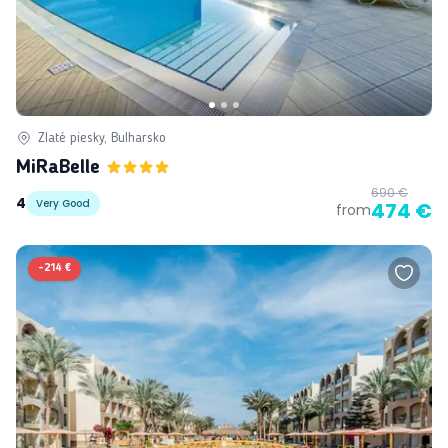
Zlaté piesky, Bulharsko
MiRaBelle
690 €
4
Very Good
474 €
from
-
214 €