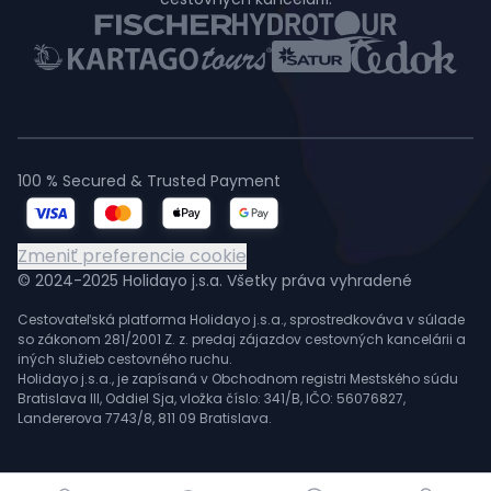
100 % Secured & Trusted Payment
Zmeniť preferencie cookie
© 2024-2025 Holidayo j.s.a. Všetky práva vyhradené
Cestovateľská platforma Holidayo j.s.a., sprostredkováva v súlade
so zákonom 281/2001 Z. z. predaj zájazdov cestovných kancelárii a
iných služieb cestovného ruchu.
Holidayo j.s.a., je zapísaná v Obchodnom registri Mestského súdu
Bratislava III, Oddiel Sja, vložka číslo: 341/B, IČO: 56076827,
Landererova 7743/8, 811 09 Bratislava.