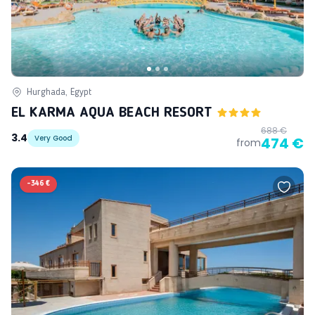
Hurghada, Egypt
EL KARMA AQUA BEACH RESORT
688 €
3.4
Very Good
474 €
from
-
346 €