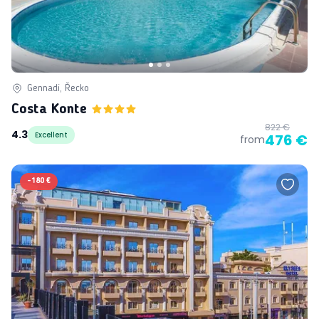
Gennadi, Řecko
Costa Konte
822 €
4.3
Excellent
476 €
from
-
180 €