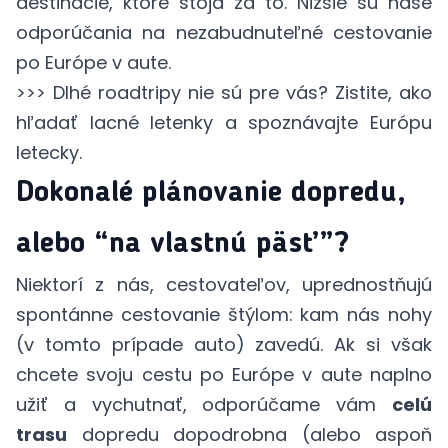
destinácie, ktoré stoja za to. Nižšie sú naše
odporúčania na nezabudnuteľné cestovanie
po Európe v aute.
>>> Dlhé roadtripy nie sú pre vás? Zistite,
ako
hľadať lacné letenky
a spoznávajte Európu
letecky.
Dokonalé plánovanie dopredu,
alebo “na vlastnú päsť”?
Niektorí z nás, cestovateľov, uprednostňujú
spontánne cestovanie štýlom: kam nás nohy
(v tomto prípade auto) zavedú. Ak si však
chcete svoju cestu po Európe v aute naplno
užiť a vychutnať, odporúčame vám
celú
trasu
dopredu dopodrobna (alebo aspoň