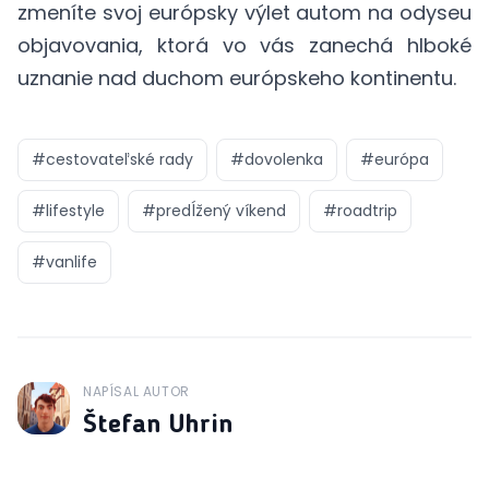
zmeníte svoj európsky výlet autom na odyseu
objavovania, ktorá vo vás zanechá hlboké
uznanie nad duchom európskeho kontinentu.
#
cestovateľské rady
#
dovolenka
#
európa
#
lifestyle
#
predĺžený víkend
#
roadtrip
#
vanlife
NAPÍSAL AUTOR
J
Štefan Uhrin