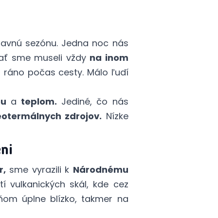
lavnú sezónu. Jedna noc nás
pať sme museli vždy
na inom
 ráno počas cesty. Málo ľudí
ou
a
teplom.
Jediné, čo nás
eotermálnych zdrojov.
Nízke
ni
r,
sme vyrazili k
Národnému
 vulkanických skál, kde cez
 ňom úplne blízko, takmer na