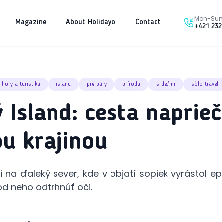
Mon-Sun 
Magazine
About Holidayo
Contact
+421 232
hory a turistika
island
pre páry
príroda
s deťmi
sólo travel
 Island: cesta naprieč
u krajinou
 na ďaleký sever, kde v objatí sopiek vyrástol epi
d neho odtrhnúť oči.