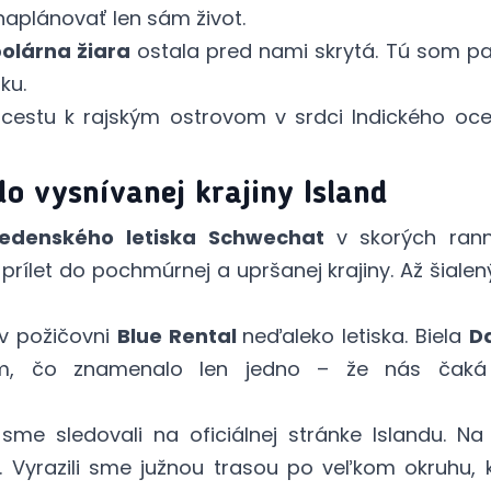
naplánovať len sám život.
olárna žiara
ostala pred nami skrytá. Tú som p
ku.
cestu k rajským ostrovom v srdci Indického oc
o vysnívanej krajiny Island
iedenského letiska Schwechat
v skorých ran
rílet do pochmúrnej a upršanej krajiny. Až šialen
 v požičovni
Blue Rental
neďaleko letiska. Biela
D
m, čo znamenalo len jedno – že nás čaká 
y sme sledovali na
oficiálnej stránke Islandu.
Na v
.
Vyrazili sme južnou trasou po veľkom okruhu,