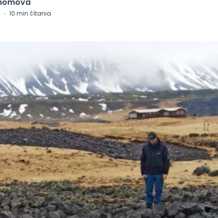
Chomová
·
10
min čítania