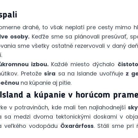
spali
omerne drahé, to však neplatí pre cesty mimo h
dve osoby.
Keďže sme sa plánovali presúvať, s
ania sme všetky ostatné rezervovali v daný deň
.
úkromnou izbou.
Každé miesto dýchalo
čistot
hútikov. Pretože
síra
sa na Islande uvoľňuje
z g
pečnou
na kúpanie aj pitie.
 Island a kúpanie v horúcom prame
ke v potravinách, kde mali ten najlahodnejší
sky
a sa medzi dvoma tektonickými doskami v objatí
da veľkého vodopádu
Öxarárfoss
. Stáli sme pri