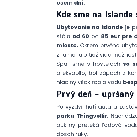
osem dní.
Kde sme na Islande 
Ubytovanie na Islande
je p
stála
od 60
po
85 eur pre 
mieste.
Okrem prvého ubytov
znamenalo tiež viac možností
Spali sme v hosteloch
so s
prekvapilo, bol zápach z ko
hladiny však robia vodu
bez
Prvý deň – upršaný
Po vyzdvinhutí auta a zastáv
parku Thingvellir
. Nachádz
pukliny preteká ľadová vo
dosah ruky.