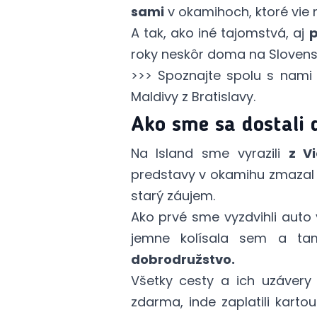
sami
v okamihoch, ktoré vie 
A tak, ako iné tajomstvá, aj
p
roky neskôr doma na Slovens
>>> Spoznajte spolu s nami 
Maldivy z Bratislavy
.
Ako sme sa dostali d
Na Island sme vyrazili
z V
predstavy v okamihu zmazal p
starý záujem.
Ako prvé sme vyzdvihli auto
jemne kolísala sem a ta
dobrodružstvo.
Všetky cesty a ich uzáver
zdarma, inde
zaplatili kartou