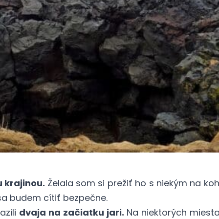
 krajinou.
Želala som si prežiť ho s niekým na 
 sa budem cítiť bezpečne.
azili
dvaja na začiatku jari.
Na niektorých miest