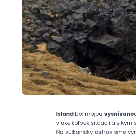
Island
bol mojou
vysnívanou
v akejkoľvek situácii a s kým
Na vulkanický ostrov sme vyr