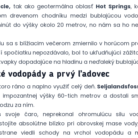
cle,
tak ako geotermálna oblasť
Hot Springs
, 
kom drevenom chodníku medzi bublajúcou vod
inút do výšky okolo 20 metrov, no nám sa ho nepo
du sa s blížiacim večerom zmiernilo v horúcom 
 spočiatku nepozdávalo, bol to ukľudňujúci zážit
n kvapky dopadajúce na hladinu a neďaleký bublajú
ké vodopády a prvý ľadovec
koro ráno a naplno využiť celý deň.
Seljalandsfos
z impozantnej výšky 60-tich metrov a dostali 
odzu za ním.
s
svoje čaro, neprekonal ohromulúcu silu v
 stojíte absolútne blízko pri obrovskej mase vod
j strane viedli schody na vrchol vodopádu a m