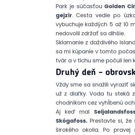
Park je súčasťou
Golden Cir
gejzír
. Cesta vedie po úz
vybuchuje každých 5 až 10 m
nedovolil zdržať sa dlhšie.
Sklamanie z daždivého Islan
sa mi kúpanie v tomto počasí
tvár a v tichu sme počuli le
Druhý deň – obrovs
Vždy sme sa snažili vyraziť s
už z diaľky. Voda tu steká 
chodníkom cez vyhĺbenú och
Aj keď mal
Seljalandsfos
Skógafoss.
Prestavte si, že
širokého okolia. Po prave