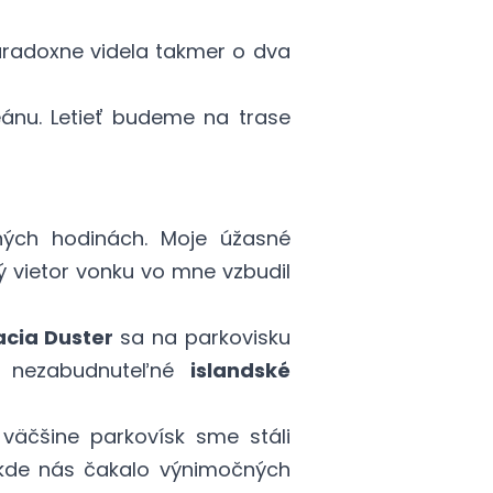
aradoxne videla takmer o dva
eánu. Letieť budeme na trase
ných hodinách. Moje úžasné
ý vietor vonku vo mne vzbudil
acia Duster
sa na parkovisku
nezabudnuteľné
islandské
äčšine parkovísk sme stáli
 kde nás čakalo výnimočných