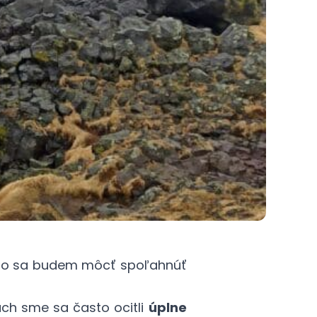
koho sa budem môcť spoľahnúť
ach sme sa často ocitli
úplne