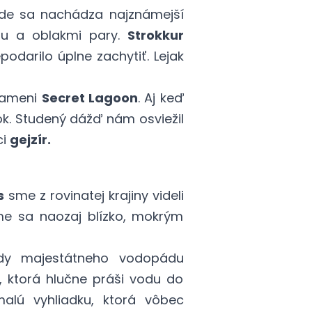
kde sa nachádza najznámejší
ou a oblakmi pary.
Strokkur
darilo úplne zachytiť. Lejak
prameni
Secret Lagoon
. Aj keď
ok. Studený dážď nám osviežil
ci
gejzír.
s
sme z rovinatej krajiny videli
sme sa naozaj blízko, mokrým
ody majestátneho vodopádu
y, ktorá hlučne práši vodu do
alú vyhliadku, ktorá vôbec