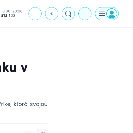
10:00-20:00
€
J
 313 100
nku v
rike, ktorá svojou