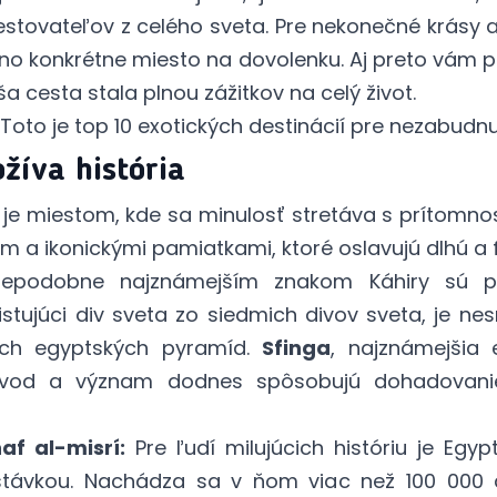
estovateľov z celého sveta. Pre nekonečné krásy a
no konkrétne miesto na dovolenku. Aj preto vám p
a cesta stala plnou zážitkov na celý život.
 Toto je
top 10 exotických destinácií pre nezabudn
žíva história
 je miestom, kde sa minulosť stretáva s prítomno
m a ikonickými pamiatkami, ktoré oslavujú dlhú a f
epodobne najznámejším znakom Káhiry sú p
xistujúci div sveta zo siedmich divov sveta, je 
och egyptských pyramíd.
Sfinga
, najznámejšia
ôvod a význam dodnes spôsobujú dohadovani
f al-misrí:
Pre ľudí milujúcich históriu je Eg
távkou. Nachádza sa v ňom viac než 100 000 a