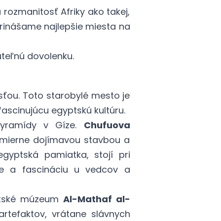
 rozmanitosť Afriky ako takej,
rinášame najlepšie miesta na
uteľnú dovolenku
.
sťou. Toto starobylé mesto je
ascinujúcu egyptskú kultúru.
yramídy v Gíze.
Chufuova
nesmierne dojímavou stavbou a
 egyptská pamiatka,
s
tojí pri
e a fascináciu u vedcov a
yptské múzeum
Al-Mathaf al-
rtefaktov, vrátane slávnych