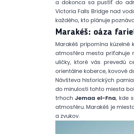
a dokonca sa pustiť do adr
Victoria Falls Bridge nad v
každého, kto plánuje poznáva
Marakéš: oáza farie
Marakéš pripomína kúzelné ko
atmosféra mesta priťahuje n
uličky, ktoré vás prevedú
orientálne koberce, kovové 
Návšteva historických pamia
do minulosti tohto miesta bo
trhoch
Jemaa el-Fna
, kde 
atmosféru. Marakéš je miesto
a zvukov.