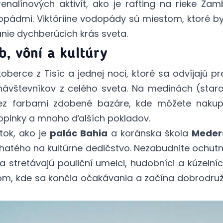
enalínových aktivít, ako je rafting na rieke Z
odopádmi. Viktóriine vodopády sú miestom, ktoré
nie dychberúcich krás sveta.
b, vôní a kultúry
berce z Tisíc a jednej noci, ktoré sa odvíjajú p
ávštevníkov z celého sveta. Na medinách (staro
 cez farbami zdobené bazáre, kde môžete nakup
doplnky a mnoho ďalších pokladov.
tok, ako je
palác Bahia
a koránska škola
Meder
hatého na kultúrne dedičstvo. Nezabudnite ochut
sa stretávajú pouliční umelci, hudobníci a kúzelníc
m, kde sa končia očakávania a začína dobrodružs