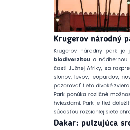
Krugerov národný pa
Krugerov národný park je 
biodiverzitou
a nádherno
časti Južnej Afriky, sa roz
slonov, levov, leopardov, n
pozorovať tieto divoké zviera
Park ponúka rozličné možnos
hviezdami. Park je tiež dôle
súčasťou rozsiahlej siete chrá
Dakar: pulzujúca s