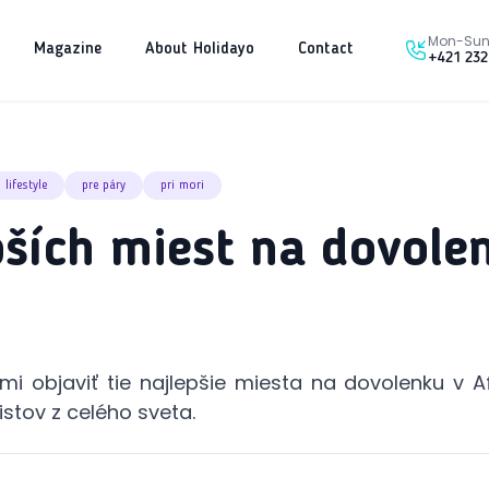
Mon-Sun 
Magazine
About Holidayo
Contact
+421 232
lifestyle
pre páry
pri mori
pších miest na dovole
i objaviť tie najlepšie miesta na dovolenku v Af
ristov z celého sveta.