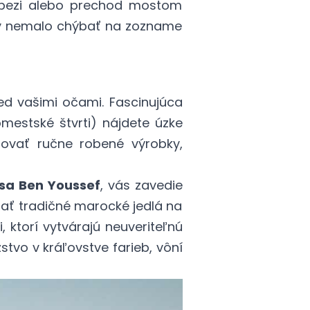
ambezi alebo prechod mostom
 by nemalo chýbať na zozname
red vašimi očami. Fascinujúca
mestské štvrti) nájdete úzke
ovať ručne robené výrobky,
sa Ben Youssef
, vás zavedie
nať tradičné marocké jedlá na
i, ktorí vytvárajú neuveriteľnú
tvo v kráľovstve farieb, vôní