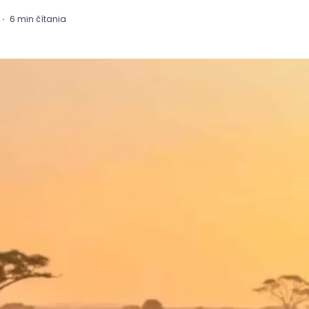
·
6
min čítania