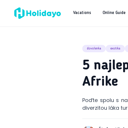
Vacations
Online Guide
dovolenka
exotika
5 najle
Afrike
Poďte spolu s nam
diverzitou láka tu