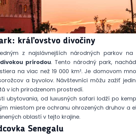
rk: kráľovstvo divočiny
jedným z najslávnejších národných parkov na
u
divokou prírodou
. Tento národný park, nachád
prestiera na viac než 19 000 km². Je domovom mno
osorožcov a byvolov. Návštevníci môžu zažiť jedi
tá v ich prirodzenom prostredí.
ti ubytovania, od luxusných safari lodží po kem
žitým miestom pre ochranu ohrozených druhov a e
nených oblastí v tejto krajine.
rdcovka Senegalu