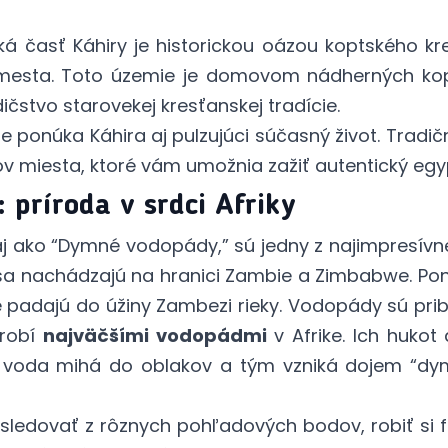
á časť Káhiry je historickou oázou koptského kre
esta. Toto územie je domovom nádherných kopt
čstvo starovekej kresťanskej tradície.
e ponúka Káhira aj pulzujúci súčasný život. Tradičn
tov miesta, ktoré vám umožnia zažiť autentický eg
 príroda v srdci Afriky
j ako “Dymné vodopády,” sú jedny z najimpresívne
sa nachádzajú na hranici Zambie a Zimbabwe. Po
é padajú do úžiny Zambezi rieky. Vodopády sú prib
 robí
najväčšími vodopádmi
v Afrike. Ich huko
a voda mihá do oblakov a tým vzniká dojem “d
ledovať z rôznych pohľadových bodov, robiť si