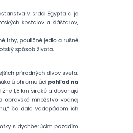
sťanstva v srdci Egypta a je
ských kostolov a kláštorov,
é trhy, pouličné jedlo a rušné
yptský spôsob života.
jších prírodných divov sveta.
núkajú ohromujúci
pohľad na
ližne 1,8 km široké a dosahujú
t a obrovské množstvo vodnej
ymu,” čo dalo vodopádom ich
 fotky s dychberúcim pozadím