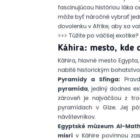
fascinujúcou históriou láka c
môže byť náročné vybrať jed
dovolenku v Afrike, aby sa vaš
>>> Túžite po väčšej exotike?
Káhira: mesto, kde o
Káhira, hlavné mesto Egypta,
nabité historickým bohatstvo
Pyramídy a Sfinga:
Pravd
pyramída
, jediný dodnes e
zároveň je najväčšou z tr
pyramídach v Gíze.
J
ej p
návštevníkov.
Egyptské múzeum Al-Matha
misrí
v Káhire povinnou zas