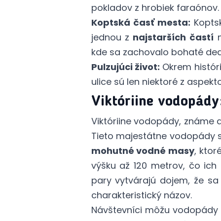
pokladov z hrobiek faraónov.
Koptská časť mesta:
Koptsk
jednou z
najstarších častí
m
kde sa zachovalo bohaté dedi
Pulzujúci život:
Okrem históri
ulice sú len niektoré z aspek
Viktóriine vodopády:
Viktóriine vodopády, známe a
Tieto majestátne vodopády 
mohutné vodné masy
, ktor
výšku až 120 metrov, čo ich
pary vytvárajú dojem, že s
charakteristický názov.
Návštevníci môžu vodopády s