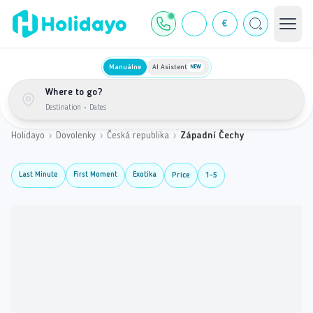
€
Manuálne
AI Asistent
NEW
Where to go?
Destination
•
Dates
Holidayo
›
Dovolenky
›
Česká republika
›
Západní Čechy
Last Minute
First Moment
Exotika
Price
1-5